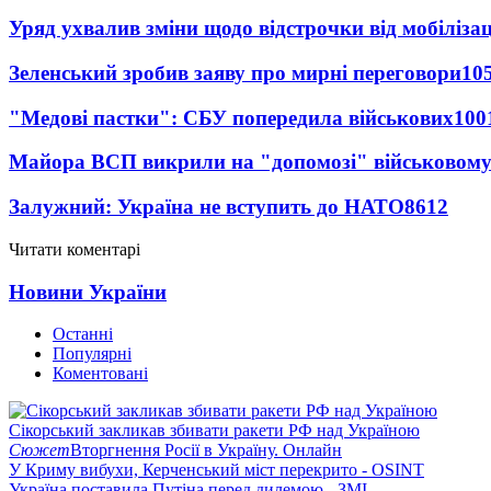
Уряд ухвалив зміни щодо відстрочки від мобілізац
Зеленський зробив заяву про мирні переговори
10
"Медові пастки": СБУ попередила військових
100
Майора ВСП викрили на "допомозі" військовому
Залужний: Україна не вступить до НАТО
8612
Читати коментарі
Новини України
Останні
Популярні
Коментовані
Сікорський закликав збивати ракети РФ над Україною
Сюжет
Вторгнення Росії в Україну. Онлайн
У Криму вибухи, Керченський міст перекрито - OSINT
Україна поставила Путіна перед дилемою - ЗМІ