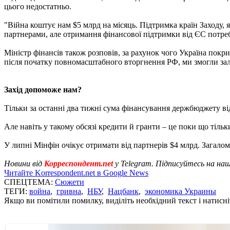
цього недостатньо.
"Війна коштує нам $5 млрд на місяць. Підтримка країн Заходу, 
партнерами, але отримання фінансової підтримки від ЄС потребу
Міністр фінансів також розповів, за рахунок чого Україна покри
після початку повномасштабного вторгнення РФ, ми змогли за
Захід допоможе нам?
Тільки за останні два тижні сума фінансування держбюджету від
Але навіть у такому обсязі кредити й гранти – це поки що тіль
У липні Мінфін очікує отримати від партнерів $4 млрд. Загало
Новини від
Корреспондент.net
у Telegram. Підписуйтесь на на
Читайте Korrespondent.net в Google News
СПЕЦТЕМА:
Сюжети
ТЕГИ:
война
,
гривна
,
НБУ
,
Нацбанк
,
экономика Украины
Якщо ви помітили помилку, виділіть необхідний текст і натисніт