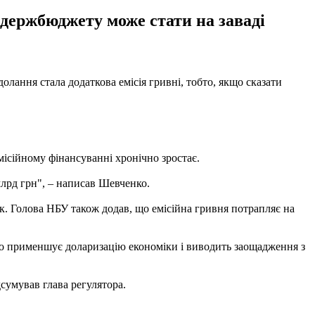
ержбюджету може стати на заваді
лання стала додаткова емісія гривні, тобто, якщо сказати
ісійному фінансуванні хронічно зростає.
 млрд грн", – написав Шевченко.
ок. Голова НБУ також додав, що емісійна гривня потрапляє на
що применшує доларизацію економіки і виводить заощадження з
дсумував глава регулятора.