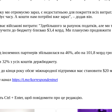
яку ми отримуємо зараз, є недостатньою для покриття всіх витра
є часу. А кошти нам потрібні вже зараз", – додав він.
ває військові витрати: "Здебільшого за рахунок податків, але ми
лучити до бюджету близько $3,4 млрд. Ми плануємо продовжити
 іноземних партнерів збільшилася на 46%, або на 101,8 млрд грн
ки 32% з усіх коштів держбюджету.
м до кінця року обсяг міжнародної підтримки має становити $20 
ш канал
https://t.me/korrespondentnet
ь Ctrl + Enter, щоб повідомити про це редакцію.