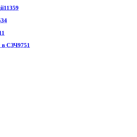
ії
11359
534
11
 в СЗЧ
9751