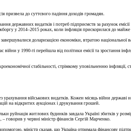
сія призвела до суттєвого падіння доходів громадян.
ання державних видатків і потреб підприємств за рахунок емісії 
жборгу у 2014–2015 роках, коли інфляція прискорилася до майже 
єю завершувалися доларизацією економіки, втратою національної в
с війни у ​​1990-ті перейшла від політики емісії та зростання інф
роекономічної стабільності, стрімкому уповільненню інфляції, ст
ез урахування військових видатків. Кожен місяць війни державі н
ацій на відкритих аукціонах і друкування грошей.
ільки руйнація житлових будинків завдала Україні збитків у розм
, – говорив у червні міністр фінансів Сергій Марченко.
допомогою, міністр сказав, що Україна отримала фінансову підт