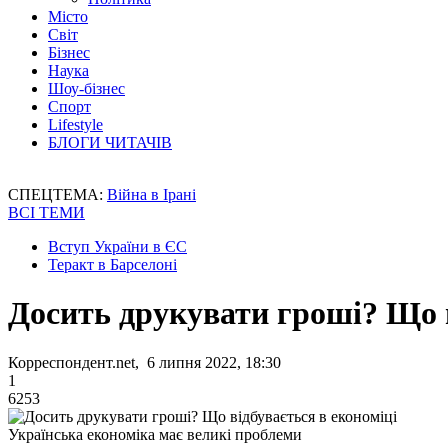
Місто
Світ
Бізнес
Наука
Шоу-бізнес
Спорт
Lifestyle
БЛОГИ ЧИТАЧІВ
СПЕЦТЕМА:
Війна в Ірані
ВСІ ТЕМИ
Вступ України в ЄС
Теракт в Барселоні
Досить друкувати гроші? Що в
Корреспондент.net, 6 липня 2022, 18:30
1
6253
Українська економіка має великі проблеми