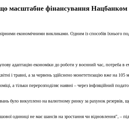
що масштабне фінансування Нацбанком д
вірними економічними викликами. Одним із способів їхнього подо
ову адаптацію економіки до роботи у воєнний час, потреба в ем
вітні і травні, а за червень здійснено монететизацію вже на 105
оміці, а тільки перерозподіляє наявні – через інфляційний подат
ивань було викуплено на валютному ринку за рахунок резервів, 
ошової одиниці не має шансів на зростання чи відновлення", – пі