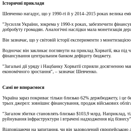
Історичні приклади
Шевченко нагадує, що у 1990-ті й у 2014–2015 роках велика емі
"Зусилля України, зокрема у 1990-х роках, забезпечити фінансув
добробуту громадян. Аналогічні наслідки мала монетизація дер
Він зазначає, що у світовій історії експерименти з монетизаці
Водночас він закликає поглянути на приклад Хорватії, яка під ча
фінансування центральним банком дефіциту бюджету.
"Загальні дії уряду і Нацбанку Хорватії сприяли досягненню мак
економічного зростання", – зазначає Шевченко.
Самі не впораємося
Україна зараз покриває тільки близько 62% держбюджету, і це б
трьох джерел: зовнішнє фінансування, продаж військових обліг
"Загалом збитки становлять близько $103,9 млрд. Наприклад, т
руйнування інфраструктури і втрачені надходження від бізнесу"
Відповідаючи на запитання, чи він задоволений європейською 