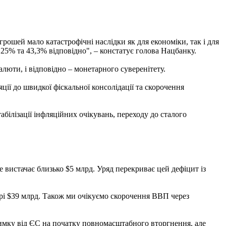
грошей мало катастрофічні наслідки як для економіки, так і для
25% та 43,3% відповідно", – констатує голова Нацбанку.
алюти, і відповідно – монетарного суверенітету.
ляції до швидкої фіскальної консолідації та скорочення
абілізації інфляційних очікувань, переходу до сталого
е вистачає близько $5 млрд. Уряд перекриває цей дефіцит із
ірі $39 млрд. Також ми очікуємо скорочення ВВП через
римку від ЄС на початку повномасштабного вторгнення, але