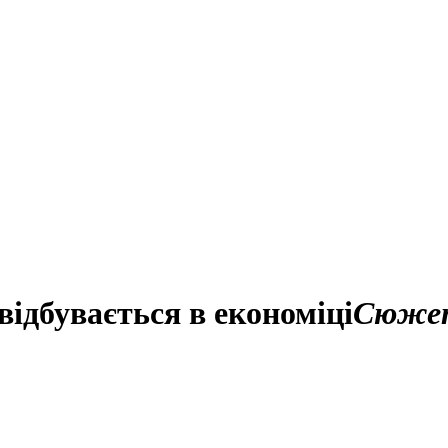
ідбувається в економіці
Сюже