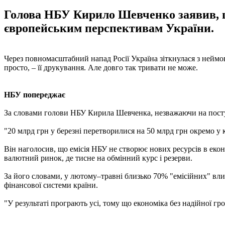
Голова НБУ Кирило Шевченко заявив, 
європейським перспективам України.
Через повномасштабний напад Росії Україна зіткнулася з неймо
просто, – її друкування. Але довго так тривати не може.
НБУ попереджає
За словами голови НБУ Кирила Шевченка, незважаючи на поступ
"20 млрд грн у березні перетворилися на 50 млрд грн окремо у к
Він наголосив, що емісія НБУ не створює нових ресурсів в екон
валютний ринок, де тисне на обмінний курс і резерви.
За його словами, у лютому–травні близько 70% "емісійних" вл
фінансової системи країни.
"У результаті програють усі, тому що економіка без надійної гр