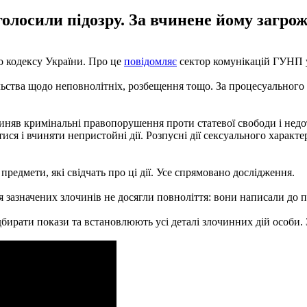
олосили підозру. За вчинене йому загрожу
о кодексу України. Про це
повідомляє
сектор комунікацій ГУНП у
ильства щодо неповнолітніх, розбещення тощо. За процесуальног
иняв кримінальні правопорушення проти статевої свободи і недо
ися і вчиняти непристойні дії. Розпусні дії сексуального характ
предмети, які свідчать про ці дії. Усе спрямовано дослідження.
 зазначених злочинів не досягли повноліття: вони написали до пол
бирати покази та встановлюють усі деталі злочинних дій особи. 