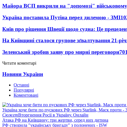
Майора ВСП викрили на "допомозі" військовому
Україна поставила Путіна перед дилемою - ЗМІ
10
Київ про рішення Швеції щодо судна: Це прецеден
На Київщині сталося групове зґвалтування 21-річ
Зеленський зробив заяву про мирні переговори
70
Читати коментарі
Новини України
Останні
Популярні
Коментовані
Україна хоче бити по пускових РФ через Starlink, Маск проти - 
Сюжет
Вторгнення Росії в Україну. Онлайн
Атака РФ на Київщину: три жертви, серед них дитина
РФ створила "українську бригаду" з полонених - ISW