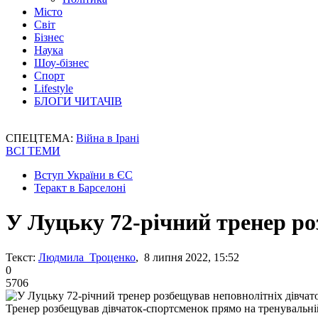
Місто
Світ
Бізнес
Наука
Шоу-бізнес
Спорт
Lifestyle
БЛОГИ ЧИТАЧІВ
СПЕЦТЕМА:
Війна в Ірані
ВСІ ТЕМИ
Вступ України в ЄС
Теракт в Барселоні
У Луцьку 72-річний тренер ро
Текст:
Людмила Троценко
, 8 липня 2022, 15:52
0
5706
Тренер розбещував дівчаток-спортсменок прямо на тренувальній