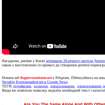
Нагадаємо, раніше у Києві
затримали 28-річного жителя Дніпро
також у виготовленні та примусі до створення дитячої порногра
Новини від
Корреспондент.net
в Telegram. Підписуйтесь на на
Читайте Korrespondent.net в Google News
ТЕГИ:
педофилия
,
полиция
,
изнасилование
,
изнасилование д
Якщо ви помітили помилку, виділіть необхідний текст і натисніт