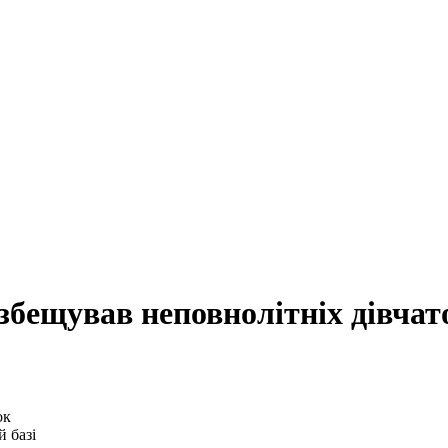
збещував неповнолітніх дівчат
 базі