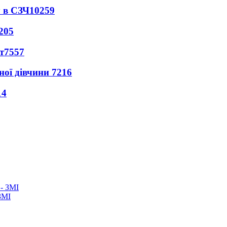
 в СЗЧ
10259
205
т
7557
ної дівчини
7216
14
ЗМІ