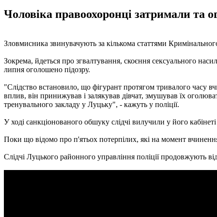
Чоловіка правоохоронці затримали та ог
Зловмисника звинувачують за кількома статтями Кримінальног
Зокрема, йдеться про згвалтування, скоєння сексуального нас
липня оголошено підозру.
"Слідство встановило, що фігурант протягом тривалого часу вч
вплив, він принижував і залякував дівчат, змушував їх оголюват
тренувального закладу у Луцьку", - кажуть у поліції.
У ході санкціонованого обшуку слідчі вилучили у його кабінеті 
Поки що відомо про п'ятьох потерпілих, які на момент вчинення
Слідчі Луцького районного управління поліції продовжують від