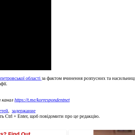
петровської області
за фактом вчинення розпусних та насильниць
фії.
ш канал
https://t.me/korrespondentnet
етей
,
задержание
ь Ctrl + Enter, щоб повідомити про це редакцію.