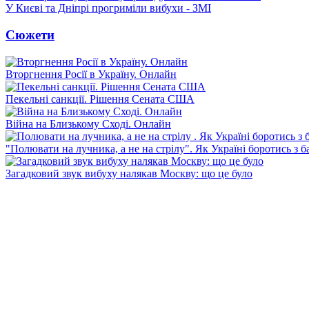
У Києві та Дніпрі прогриміли вибухи - ЗМІ
Сюжети
Вторгнення Росії в Україну. Онлайн
Пекельні санкції. Рішення Сената США
Війна на Близькому Сході. Онлайн
"Полювати на лучника, а не на стрілу". Як Україні боротись з 
Загадковий звук вибуху налякав Москву: що це було