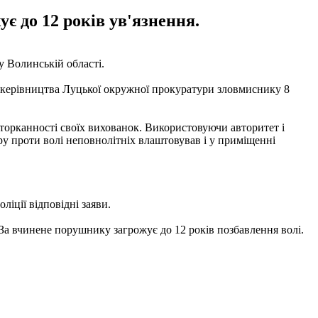
є до 12 років ув'язнення.
 Волинській області.
о керівництва Луцької окружної прокуратури зловмиснику 8
торканності своїх вихованок. Використовуючи авторитет і
еру проти волі неповнолітніх влаштовував і у приміщенні
іції відповідні заяви.
За вчинене порушнику загрожує до 12 років позбавлення волі.