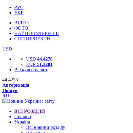
РУС
УКР
ВІДЕО
ФОТО
НАЙПОПУЛЯРНІШІ
СПЕЦПРОЕКТИ
USD
USD
44.4278
EUR
51.3281
Всі курси валют
44.4278
Авторизація
Пошук
RU
ВСІ РОЗДІЛИ
Головна
Україна
Всі новини розділу
Політика