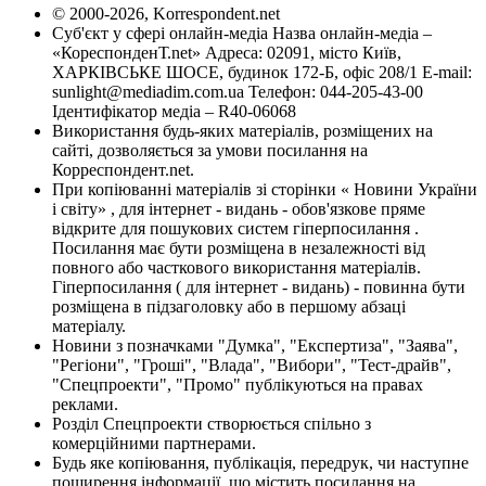
© 2000-2026, Korrespondent.net
Суб'єкт у сфері онлайн-медіа Назва онлайн-медіа –
«КореспонденТ.net» Адреса: 02091, місто Київ,
ХАРКІВСЬКЕ ШОСЕ, будинок 172-Б, офіс 208/1 E-mail:
sunlight@mediadim.com.ua
Телефон: 044-205-43-00
Ідентифікатор медіа – R40-06068
Використання будь-яких матеріалів, розміщених на
сайті, дозволяється за умови посилання на
Корреспондент.net.
При копіюванні матеріалів зі сторінки « Новини України
і світу» , для інтернет - видань - обов'язкове пряме
відкрите для пошукових систем гіперпосилання .
Посилання має бути розміщена в незалежності від
повного або часткового використання матеріалів.
Гіперпосилання ( для інтернет - видань) - повинна бути
розміщена в підзаголовку або в першому абзаці
матеріалу.
Новини з позначками "Думка", "Експертиза", "Заява",
"Регіони", "Гроші", "Влада", "Вибори", "Тест-драйв",
"Спецпроекти", "Промо" публікуються на правах
реклами.
Розділ Спецпроекти створюється спільно з
комерційними партнерами.
Будь яке копіювання, публікація, передрук, чи наступне
поширення інформації, що містить посилання на