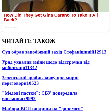
ЧИТАЙТЕ ТАКОЖ
Суд обрав запобіжний захід Стефанішиній
12913
Уряд ухвалив зміни щодо відстрочки від
мобілізації
11342
Зеленський зробив заяву про мирні
переговори
10523
"Медові пастки": СБУ попередила
військових
9992
Майора ВСП викрили на "допомозі"