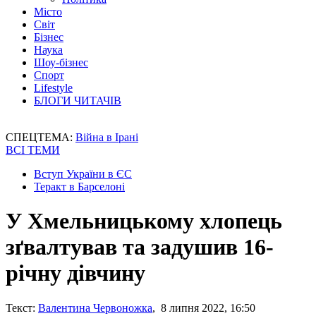
Місто
Світ
Бізнес
Наука
Шоу-бізнес
Спорт
Lifestyle
БЛОГИ ЧИТАЧІВ
СПЕЦТЕМА:
Війна в Ірані
ВСІ ТЕМИ
Вступ України в ЄС
Теракт в Барселоні
У Хмельницькому хлопець
зґвалтував та задушив 16-
річну дівчину
Текст:
Валентина Червоножка
, 8 липня 2022, 16:50