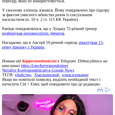
переїзду, який не використовується.
У скоєному хлопець зізнався. Йому повідомлено про підозру
за фактом умисного вбивства разом із сексуальним
насильством (п. 10 ч. 2 ст. 115 КК України).
Раніше повідомлялося, що у Луцьку 72-річний тренер
розбещував неповнолітніх дівчаток
.
Нагадаємо, що в Австрії 19-річний сирієць
зґвалтував 15-
річну біженку з України
.
Новини від
Корреспондент.net
в Telegram. Підписуйтесь на
наш канал
https://t.me/korrespondentnet
Читайте Korrespondent.net в Google News
ТЕГИ:
убийство
,
Хмельницкий
,
изнасилование
Якщо ви помітили помилку, виділіть необхідний текст і
натисніть Ctrl + Enter, щоб повідомити про це редакцію.