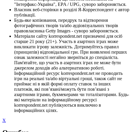
"Інтерфакс-Україна", EPA / UPG, суворо забороняється.
Власник веб-сторінки в розділі Я-Корреспондент є автор
публікації.
Будь-яке копіювання, передрук та відтворення
фотографічних творів та/або аудіовізуальних творів
правовласника Getty Images - суворо забороняється.
Матеріали сайту korrespondent.net призначені для осіб
старше 21 року (21+). Участь в азартних іграх може
викликати ігрову залежність. Дотримуйтесь правил
(принципів) відповідальної гри. При виявленні перших
ознак залежності негайно зверніться до спеціаліста.
Пам'ятайте, що участь в азартних іграх не може бути
джерелом доходів або альтернативою роботі.
Інформаційний ресурс korrespondent.net не проводить
ігри на реальні та/або віртуальні гроші, також сайт не
приймає ні в якій формі оплату ставок та інших
платежів, які пов’язані/можуть бути пов’язані з
азартними іграми, букмекерами чи тоталізаторами. Будь-
які матеріали на інформаційному ресурсі
korrespondent.net публікуються виключно в
інформаційних цілях.
X