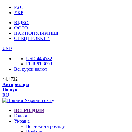
РУС
УКР
ВІДЕО
ФОТО
НАЙПОПУЛЯРНІШІ
СПЕЦПРОЕКТИ
USD
USD
44.4732
EUR
51.3093
Всі курси валют
44.4732
Авторизація
Пошук
RU
ВСІ РОЗДІЛИ
Головна
Україна
Всі новини розділу
Політика