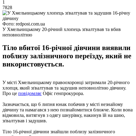
1
7828
Фото: redpost.com.ua
У Хмельницькому 20-річний хлопець зґвалтував та вбив
неповнолітню
Тіло вбитої 16-річної дівчини виявили
поблизу залізничного переїзду, який не
використовується.
У місті Хмельницькому правоохоронці затримали 20-річного
хлопця, який зґвалтував та задушив неповнолітню дівчину.
Про це
повідомляє
Офіс генпрокурора.
Зазначається, що 6 липня юнак побачив у місті незнайому
дівчину та намагався з нею познайомитися ближче. Коли вона
відмовила, витягнув з одягу шнурівку, накинув їй на шию,
зґвалтував і задушив.
Тіло 16-річної дівчини знайшли поблизу залізничного