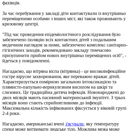
фахівців.
За час перебування у закладі діти контактували із внутрішньо
переміщеними особами з інших міст, які також проживають у
кризовому центрі.
"Під час проведення епідеміологічного розслідування було
забезпечено ізоляцію всіх контактних дітей з подальшим
медичним наглядом за ними, забезпечено комплекс санітарно-
гігієнічних заходів, рекомендовано закладу тимчасово
призупинити прийом нових внутрішньо переміщених осіб", -
йдеться у повідомленні.
Нагадаємо, що вітряна віспа (вітрянка) - це високоінфекційне
гостре вірусне захворювання, яке переважно вражає дітей.
Характеризується помірною загальною інтоксикацією та
плямисто-папульно-верикулезним висипом на шкірі та
слизових. Це традиційна дитяча інфекція. Новонароджені до
двох місяців мають пасивний материнський імунітет. З трьох
місяців вони стають сприйнятливими до інфекції.
Максимальна кількість інфікованих фіксується у віковій групі
2-4 роки.
Нагадаємо, американські вчені
з'ясували
, яку температуру
спеки може витримати людське тіло. Можлива межа може