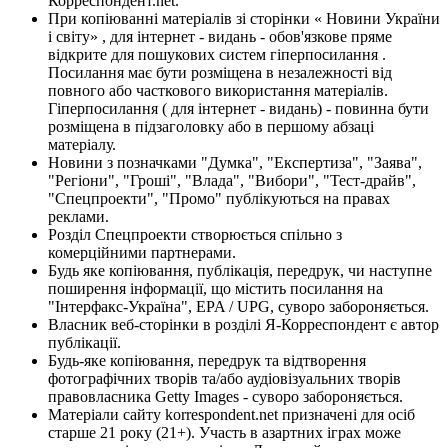
Корреспондент.net.
При копіюванні матеріалів зі сторінки « Новини України
і світу» , для інтернет - видань - обов'язкове пряме
відкрите для пошукових систем гіперпосилання .
Посилання має бути розміщена в незалежності від
повного або часткового використання матеріалів.
Гіперпосилання ( для інтернет - видань) - повинна бути
розміщена в підзаголовку або в першому абзаці
матеріалу.
Новини з позначками "Думка", "Експертиза", "Заява",
"Регіони", "Гроші", "Влада", "Вибори", "Тест-драйв",
"Спецпроекти", "Промо" публікуються на правах
реклами.
Розділ Спецпроекти створюється спільно з
комерційними партнерами.
Будь яке копіювання, публікація, передрук, чи наступне
поширення інформації, що містить посилання на
"Інтерфакс-Україна", EPA / UPG, суворо забороняється.
Власник веб-сторінки в розділі Я-Корреспондент є автор
публікації.
Будь-яке копіювання, передрук та відтворення
фотографічних творів та/або аудіовізуальних творів
правовласника Getty Images - суворо забороняється.
Матеріали сайту korrespondent.net призначені для осіб
старше 21 року (21+). Участь в азартних іграх може