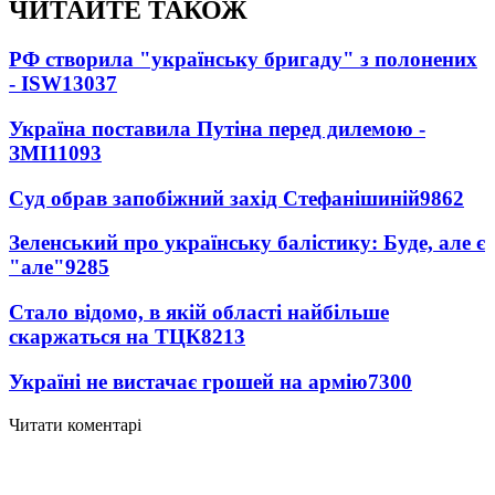
ЧИТАЙТЕ ТАКОЖ
РФ створила "українську бригаду" з полонених
- ISW
13037
Україна поставила Путіна перед дилемою -
ЗМІ
11093
Суд обрав запобіжний захід Стефанішиній
9862
Зеленський про українську балістику: Буде, але є
"але"
9285
Стало відомо, в якій області найбільше
скаржаться на ТЦК
8213
Україні не вистачає грошей на армію
7300
Читати коментарі