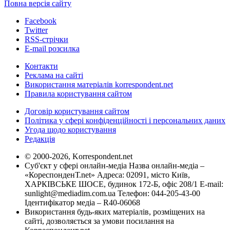
Повна версія сайту
Facebook
Twitter
RSS-стрічки
E-mail розсилка
Контакти
Реклама на сайті
Використання матеріалів korrespondent.net
Правила користування сайтом
Договір користування сайтом
Політика у сфері конфіденційності і персональних даних
Угода щодо користування
Редакція
© 2000-2026, Korrespondent.net
Суб'єкт у сфері онлайн-медіа Назва онлайн-медіа –
«КореспонденТ.net» Адреса: 02091, місто Київ,
ХАРКІВСЬКЕ ШОСЕ, будинок 172-Б, офіс 208/1 E-mail:
sunlight@mediadim.com.ua
Телефон: 044-205-43-00
Ідентифікатор медіа – R40-06068
Використання будь-яких матеріалів, розміщених на
сайті, дозволяється за умови посилання на