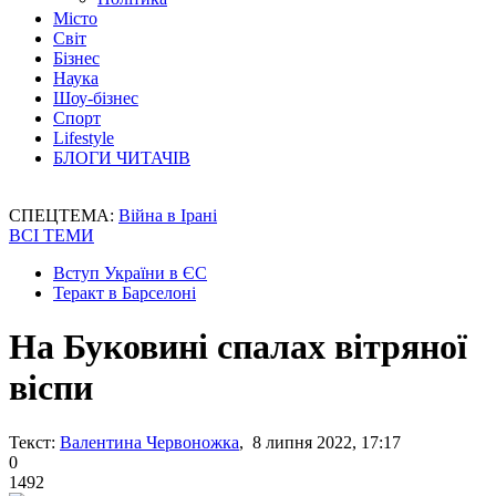
Місто
Світ
Бізнес
Наука
Шоу-бізнес
Спорт
Lifestyle
БЛОГИ ЧИТАЧІВ
СПЕЦТЕМА:
Війна в Ірані
ВСІ ТЕМИ
Вступ України в ЄС
Теракт в Барселоні
На Буковині спалах вітряної
віспи
Текст:
Валентина Червоножка
, 8 липня 2022, 17:17
0
1492