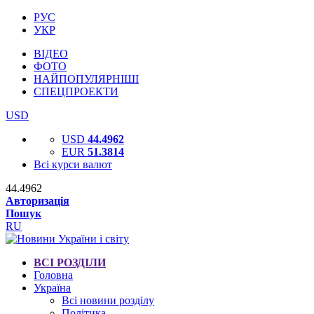
РУС
УКР
ВІДЕО
ФОТО
НАЙПОПУЛЯРНІШІ
СПЕЦПРОЕКТИ
USD
USD
44.4962
EUR
51.3814
Всі курси валют
44.4962
Авторизація
Пошук
RU
ВСІ РОЗДІЛИ
Головна
Україна
Всі новини розділу
Політика