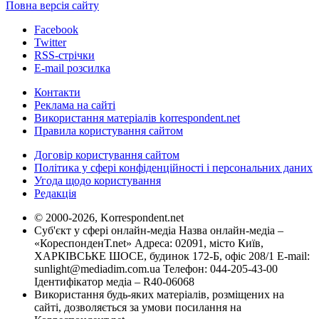
Повна версія сайту
Facebook
Twitter
RSS-стрічки
E-mail розсилка
Контакти
Реклама на сайті
Використання матеріалів korrespondent.net
Правила користування сайтом
Договір користування сайтом
Політика у сфері конфіденційності і персональних даних
Угода щодо користування
Редакція
© 2000-2026, Korrespondent.net
Суб'єкт у сфері онлайн-медіа Назва онлайн-медіа –
«КореспонденТ.net» Адреса: 02091, місто Київ,
ХАРКІВСЬКЕ ШОСЕ, будинок 172-Б, офіс 208/1 E-mail:
sunlight@mediadim.com.ua
Телефон: 044-205-43-00
Ідентифікатор медіа – R40-06068
Використання будь-яких матеріалів, розміщених на
сайті, дозволяється за умови посилання на