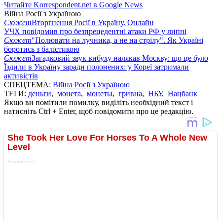
Читайте Korrespondent.net в Google News
Війна Росії з Україною
Сюжет
Вторгнення Росії в Україну. Онлайн
УЧХ повідомив про безпрецедентні атаки РФ у липні
Сюжет
"Полювати на лучника, а не на стрілу". Як Україні
боротись з балістикою
Сюжет
Загадковий звук вибуху налякав Москву: що це було
Їздили в Україну заради полонених: у Кореї затримали
активістів
СПЕЦТЕМА:
Війна Росії з Україною
ТЕГИ:
деньги
,
монета
,
монеты
,
гривна
,
НБУ
,
Нацбанк
Якщо ви помітили помилку, виділіть необхідний текст і
натисніть Ctrl + Enter, щоб повідомити про це редакцію.