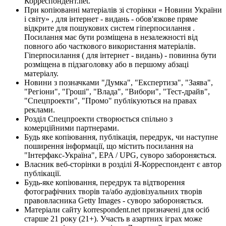
Корреспондент.net.
При копіюванні матеріалів зі сторінки « Новини України
і світу» , для інтернет - видань - обов'язкове пряме
відкрите для пошукових систем гіперпосилання .
Посилання має бути розміщена в незалежності від
повного або часткового використання матеріалів.
Гіперпосилання ( для інтернет - видань) - повинна бути
розміщена в підзаголовку або в першому абзаці
матеріалу.
Новини з позначками "Думка", "Експертиза", "Заява",
"Регіони", "Гроші", "Влада", "Вибори", "Тест-драйв",
"Спецпроекти", "Промо" публікуються на правах
реклами.
Розділ Спецпроекти створюється спільно з
комерційними партнерами.
Будь яке копіювання, публікація, передрук, чи наступне
поширення інформації, що містить посилання на
"Інтерфакс-Україна", EPA / UPG, суворо забороняється.
Власник веб-сторінки в розділі Я-Корреспондент є автор
публікації.
Будь-яке копіювання, передрук та відтворення
фотографічних творів та/або аудіовізуальних творів
правовласника Getty Images - суворо забороняється.
Матеріали сайту korrespondent.net призначені для осіб
старше 21 року (21+). Участь в азартних іграх може