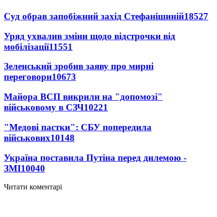
Суд обрав запобіжний захід Стефанішиній
18527
Уряд ухвалив зміни щодо відстрочки від
мобілізації
11551
Зеленський зробив заяву про мирні
переговори
10673
Майора ВСП викрили на "допомозі"
військовому в СЗЧ
10221
"Медові пастки": СБУ попередила
військових
10148
Україна поставила Путіна перед дилемою -
ЗМІ
10040
Читати коментарі