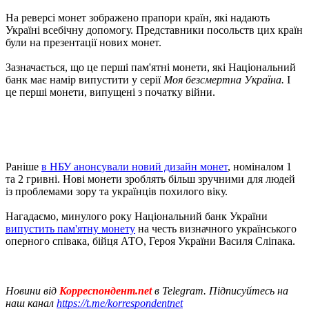
На реверсі монет зображено прапори країн, які надають
Україні всебічну допомогу. Представники посольств цих країн
були на презентації нових монет.
Зазначається, що це перші пам'ятні монети, які Національний
банк має намір випустити у серії
Моя безсмертна Україна.
І
це перші монети, випущені з початку війни.
Раніше
в НБУ анонсували новий дизайн монет
, номіналом 1
та 2 гривні. Нові монети зроблять більш зручними для людей
із проблемами зору та українців похилого віку.
Нагадаємо, минулого року Національний банк України
випустить пам'ятну монету
на честь визначного українського
оперного співака, бійця АТО, Героя України Василя Сліпака.
Новини від
Корреспондент.net
в Telegram. Підписуйтесь на
наш канал
https://t.me/korrespondentnet