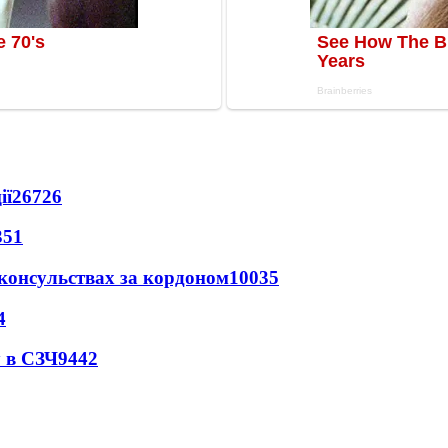
ії
26726
351
 консульствах за кордоном
10035
4
 в СЗЧ
9442