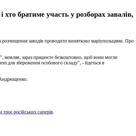
хто братиме участь у розборах завалів,
та розчищення заводів проводити винятково маріупольцями. Про
і", мовляв, зараз працюєте безкоштовно, щоб вони могли
чені для збереження особового складу", - йдеться в
в Андрющенко.
и троє російських саперів
.