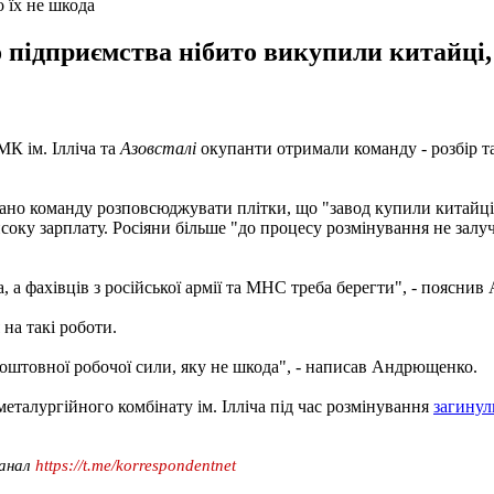
о їх не шкода
ідприємства нібито викупили китайці, і 
МК ім. Ілліча та
Азовсталі
окупанти отримали команду - розбір 
адано команду розповсюджувати плітки, що "завод купили китайц
високу зарплату. Росіяни більше "до процесу розмінування не залу
а фахівців з російської армії та МНС треба берегти", - поясни
на такі роботи.
езкоштовної робочої сили, яку не шкода", - написав Андрющенко.
металургійного комбінату ім. Ілліча під час розмінування
загинул
канал
https://t.me/korrespondentnet