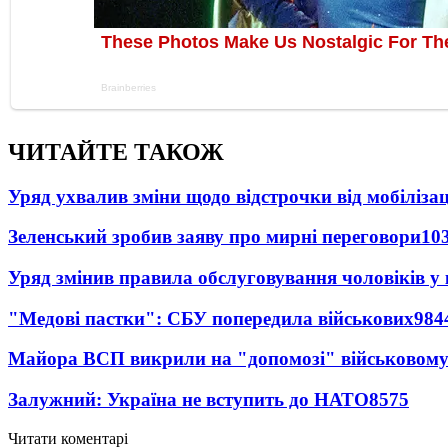
ЧИТАЙТЕ ТАКОЖ
Уряд ухвалив зміни щодо відстрочки від мобілізац
Зеленський зробив заяву про мирні переговори
10
Уряд змінив правила обслуговування чоловіків у
"Медові пастки": СБУ попередила військових
984
Майора ВСП викрили на "допомозі" військовому
Залужний: Україна не вступить до НАТО
8575
Читати коментарі