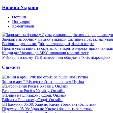
Новини України
Останні
Популярні
Коментовані
Зарплата за бронь: у Луцьку викрили фіктивне працевлаштуванн
Росіяни вдарили по Дніпропетровщині, багато жертв
Пропагували війну та окупацію: викрито мережу прихильникі
Кандидат України до МКС провалив мовний тест
У Закарпатському ТЦК заперечили обшуки в їхніх підрозділах
Сюжети
Зміни в армії РФ: що стоїть за рішенням Путіна
Вторгнення Росії в Україну. Онлайн
Війна на Близькому Сході. Онлайн
Підсумки 05.08: Удар по Києву і брак антибалістики