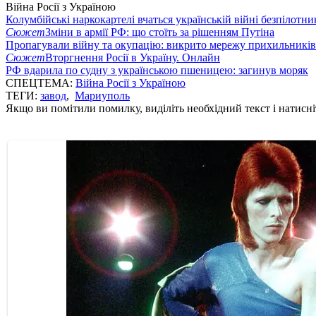
Війна Росії з Україною
Колумбійські наркокартелі вчаться українській війні безпілотни
Сюжет
Зміни в армії РФ: що стоїть за рішенням Путіна
Пропагували війну та окупацію: викрито мережу прихильникі
Сюжет
Вторгнення Росії в Україну. Онлайн
РФ вдарила по судну з українською пшеницею: загинув моряк
СПЕЦТЕМА:
Війна Росії з Україною
ТЕГИ:
завод
,
Мариуполь
Якщо ви помітили помилку, виділіть необхідний текст і натисніт