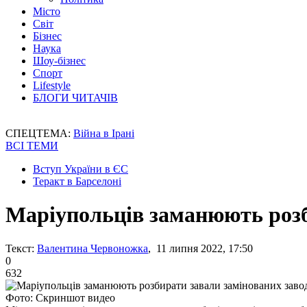
Місто
Світ
Бізнес
Наука
Шоу-бізнес
Спорт
Lifestyle
БЛОГИ ЧИТАЧІВ
СПЕЦТЕМА:
Війна в Ірані
ВСІ ТЕМИ
Вступ України в ЄС
Теракт в Барселоні
Маріупольців заманюють розби
Текст:
Валентина Червоножка
, 11 липня 2022, 17:50
0
632
Фото: Скриншот видео