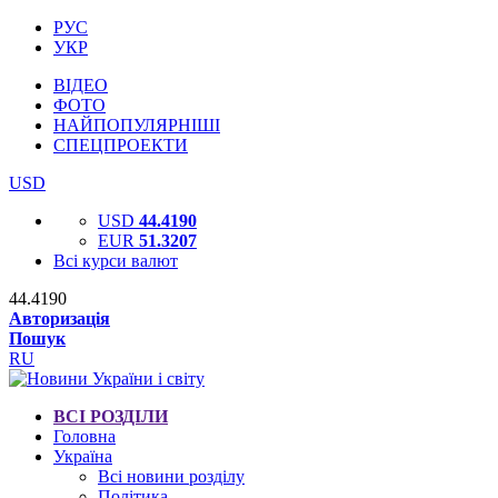
РУС
УКР
ВІДЕО
ФОТО
НАЙПОПУЛЯРНІШІ
СПЕЦПРОЕКТИ
USD
USD
44.4190
EUR
51.3207
Всі курси валют
44.4190
Авторизація
Пошук
RU
ВСІ РОЗДІЛИ
Головна
Україна
Всі новини розділу
Політика