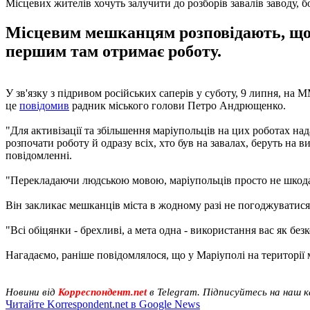
Місцевих жителів хочуть залучити до розборів завалів заводу, б
Місцевим мешканцям розповідають, що п
першим там отримає роботу.
У зв'язку з підривом російських саперів у суботу, 9 липня, на М
це
повідомив
радник міського голови Петро Андрющенко.
"Для активізації та збільшення маріупольців на цих роботах н
розпочати роботу й одразу всіх, хто був на завалах, беруть на 
повідомленні.
"Перекладаючи людською мовою, маріупольців просто не шкода, 
Він закликає мешканців міста в жодному разі не погоджуватися 
"Всі обіцянки - брехливі, а мета одна - використання вас як б
Нагадаємо, раніше повідомлялося, що у Маріуполі на території 
Новини від
Корреспондент.net
в Telegram. Підписуйтесь на наш 
Читайте Korrespondent.net в Google News