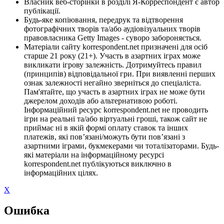
Власник веб-сторінки в розділі Я-Корреспондент є автор
публікації.
Будь-яке копіювання, передрук та відтворення
фотографічних творів та/або аудіовізуальних творів
правовласника Getty Images - суворо забороняється.
Матеріали сайту korrespondent.net призначені для осіб
старше 21 року (21+). Участь в азартних іграх може
викликати ігрову залежність. Дотримуйтесь правил
(принципів) відповідальної гри. При виявленні перших
ознак залежності негайно зверніться до спеціаліста.
Пам'ятайте, що участь в азартних іграх не може бути
джерелом доходів або альтернативою роботі.
Інформаційний ресурс korrespondent.net не проводить
ігри на реальні та/або віртуальні гроші, також сайт не
приймає ні в якій формі оплату ставок та інших
платежів, які пов’язані/можуть бути пов’язані з
азартними іграми, букмекерами чи тоталізаторами. Будь-
які матеріали на інформаційному ресурсі
korrespondent.net публікуються виключно в
інформаційних цілях.
X
Ошибка