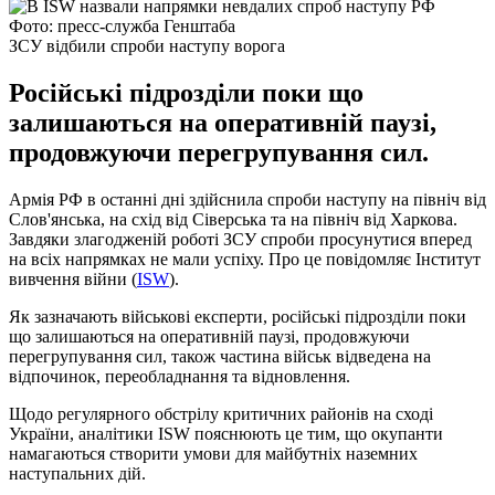
Фото: пресс-служба Генштаба
ЗСУ відбили спроби наступу ворога
Російські підрозділи поки що
залишаються на оперативній паузі,
продовжуючи перегрупування сил.
Армія РФ в останні дні здійснила спроби наступу на північ від
Слов'янська, на схід від Сіверська та на північ від Харкова.
Завдяки злагодженій роботі ЗСУ спроби просунутися вперед
на всіх напрямках не мали успіху. Про це повідомляє Інститут
вивчення війни (
ISW
).
Як зазначають військові експерти, російські підрозділи поки
що залишаються на оперативній паузі, продовжуючи
перегрупування сил, також частина військ відведена на
відпочинок, переобладнання та відновлення.
Щодо регулярного обстрілу критичних районів на сході
України, аналітики ISW пояснюють це тим, що окупанти
намагаються створити умови для майбутніх наземних
наступальних дій.