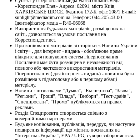
Суб'єкт у сфері онлайн-медіа Назва онлайн-медіа –
«КореспонденТ.net» Адреса: 02091, місто Київ,
ХАРКІВСЬКЕ ШОСЕ, будинок 172-Б, офіс 208/1 E-mail:
sunlight@mediadim.com.ua
Телефон: 044-205-43-00
Ідентифікатор медіа – R40-06068
Використання будь-яких матеріалів, розміщених на
сайті, дозволяється за умови посилання на
Корреспондент.net.
При копіюванні матеріалів зі сторінки « Новини України
і світу» , для інтернет - видань - обов'язкове пряме
відкрите для пошукових систем гіперпосилання .
Посилання має бути розміщена в незалежності від
повного або часткового використання матеріалів.
Гіперпосилання ( для інтернет - видань) - повинна бути
розміщена в підзаголовку або в першому абзаці
матеріалу.
Новини з позначками "Думка", "Експертиза", "Заява",
"Регіони", "Гроші", "Влада", "Вибори", "Тест-драйв",
"Спецпроекти", "Промо" публікуються на правах
реклами.
Розділ Спецпроекти створюється спільно з
комерційними партнерами.
Будь яке копіювання, публікація, передрук, чи наступне
поширення інформації, що містить посилання на
"Інтерфакс-Україна", EPA / UPG, суворо забороняється.