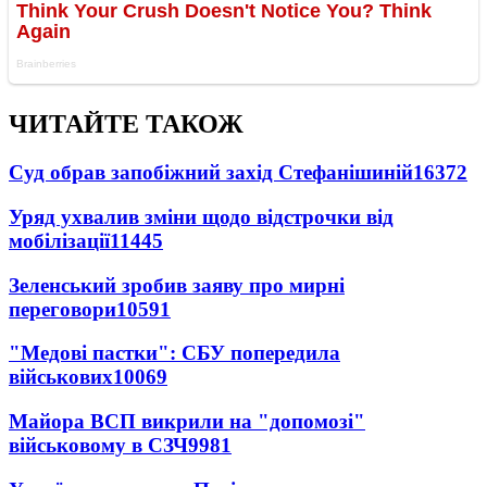
ЧИТАЙТЕ ТАКОЖ
Суд обрав запобіжний захід Стефанішиній
16372
Уряд ухвалив зміни щодо відстрочки від
мобілізації
11445
Зеленський зробив заяву про мирні
переговори
10591
"Медові пастки": СБУ попередила
військових
10069
Майора ВСП викрили на "допомозі"
військовому в СЗЧ
9981