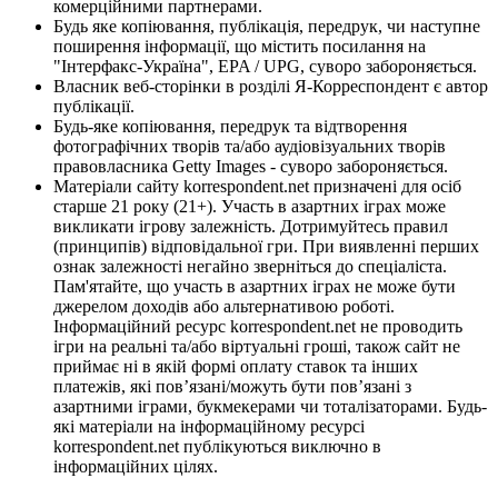
комерційними партнерами.
Будь яке копіювання, публікація, передрук, чи наступне
поширення інформації, що містить посилання на
"Інтерфакс-Україна", EPA / UPG, суворо забороняється.
Власник веб-сторінки в розділі Я-Корреспондент є автор
публікації.
Будь-яке копіювання, передрук та відтворення
фотографічних творів та/або аудіовізуальних творів
правовласника Getty Images - суворо забороняється.
Матеріали сайту korrespondent.net призначені для осіб
старше 21 року (21+). Участь в азартних іграх може
викликати ігрову залежність. Дотримуйтесь правил
(принципів) відповідальної гри. При виявленні перших
ознак залежності негайно зверніться до спеціаліста.
Пам'ятайте, що участь в азартних іграх не може бути
джерелом доходів або альтернативою роботі.
Інформаційний ресурс korrespondent.net не проводить
ігри на реальні та/або віртуальні гроші, також сайт не
приймає ні в якій формі оплату ставок та інших
платежів, які пов’язані/можуть бути пов’язані з
азартними іграми, букмекерами чи тоталізаторами. Будь-
які матеріали на інформаційному ресурсі
korrespondent.net публікуються виключно в
інформаційних цілях.