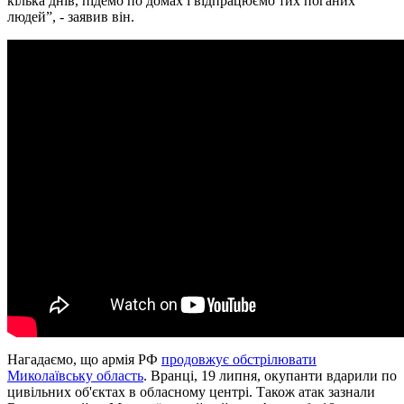
кілька днів, підемо по домах і відпрацюємо тих поганих
людей”, - заявив він.
Нагадаємо, що армія РФ
продовжує обстрілювати
Миколаївську область
. Вранці, 19 липня, окупанти вдарили по
цивільних об'єктах в обласному центрі. Також атак зазнали