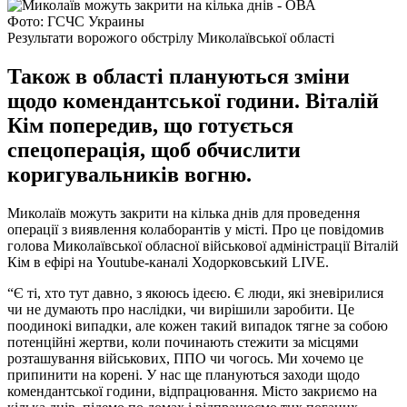
Фото: ГСЧС Украины
Результати ворожого обстрілу Миколаївської області
Також в області плануються зміни
щодо комендантської години. Віталій
Кім попередив, що готується
спецоперація, щоб обчислити
коригувальників вогню.
Миколаїв можуть закрити на кілька днів для проведення
операції з виявлення колаборантів у місті. Про це повідомив
голова Миколаївської обласної військової адміністрації Віталій
Кім в ефірі на Youtube-каналі Ходорковський LIVE.
“Є ті, хто тут давно, з якоюсь ідеєю. Є люди, які зневірилися
чи не думають про наслідки, чи вирішили заробити. Це
поодинокі випадки, але кожен такий випадок тягне за собою
потенційні жертви, коли починають стежити за місцями
розташування військових, ППО чи чогось. Ми хочемо це
припинити на корені. У нас ще плануються заходи щодо
комендантської години, відпрацювання. Місто закриємо на