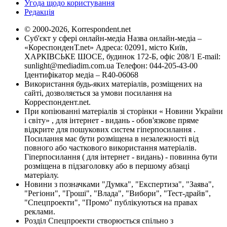
Угода щодо користування
Редакція
© 2000-2026, Korrespondent.net
Суб'єкт у сфері онлайн-медіа Назва онлайн-медіа –
«КореспонденТ.net» Адреса: 02091, місто Київ,
ХАРКІВСЬКЕ ШОСЕ, будинок 172-Б, офіс 208/1 E-mail:
sunlight@mediadim.com.ua
Телефон: 044-205-43-00
Ідентифікатор медіа – R40-06068
Використання будь-яких матеріалів, розміщених на
сайті, дозволяється за умови посилання на
Корреспондент.net.
При копіюванні матеріалів зі сторінки « Новини України
і світу» , для інтернет - видань - обов'язкове пряме
відкрите для пошукових систем гіперпосилання .
Посилання має бути розміщена в незалежності від
повного або часткового використання матеріалів.
Гіперпосилання ( для інтернет - видань) - повинна бути
розміщена в підзаголовку або в першому абзаці
матеріалу.
Новини з позначками "Думка", "Експертиза", "Заява",
"Регіони", "Гроші", "Влада", "Вибори", "Тест-драйв",
"Спецпроекти", "Промо" публікуються на правах
реклами.
Розділ Спецпроекти створюється спільно з