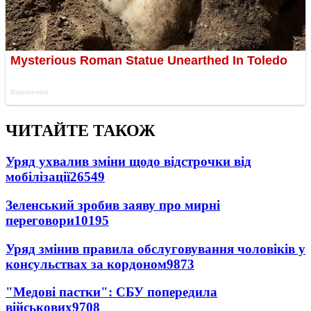
ЧИТАЙТЕ ТАКОЖ
Уряд ухвалив зміни щодо відстрочки від
мобілізації
26549
Зеленський зробив заяву про мирні
переговори
10195
Уряд змінив правила обслуговування чоловіків у
консульствах за кордоном
9873
"Медові пастки": СБУ попередила
військових
9708