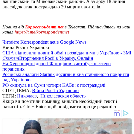
Баштанський та Миколаївський райони. А за добу 18 липня
внаслідок атак постраждало 29 мирних жителів.
Новини від
Корреспондент.net
в Telegram. Підписуйтесь на наш
канал
https://t.me/korrespondentnet
Читайте Korrespondent.net в Google News
Війна Росії з Україною
США відновили повний обмін розвідданими з Україною - ЗМІ
Сюжет
Вторгнення Росії в Україну. Онлайн
На Херсонщині дрон РФ поцілив в автобус: шестеро
поранених
Російські аналоги Starlink досягли вікна стабільного покриття
над Україною
РФ скинула на Суми чотири КАБи: є постраждалі
СПЕЦТЕМА:
Війна Росії з Україною
ТЕГИ:
Николаев
,
Николаевская область
Якщо ви помітили помилку, виділіть необхідний текст і
натисніть Ctrl + Enter, щоб повідомити про це редакцію.