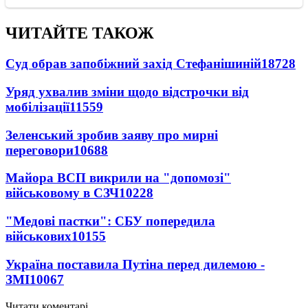
ЧИТАЙТЕ ТАКОЖ
Суд обрав запобіжний захід Стефанішиній
18728
Уряд ухвалив зміни щодо відстрочки від
мобілізації
11559
Зеленський зробив заяву про мирні
переговори
10688
Майора ВСП викрили на "допомозі"
військовому в СЗЧ
10228
"Медові пастки": СБУ попередила
військових
10155
Україна поставила Путіна перед дилемою -
ЗМІ
10067
Читати коментарі