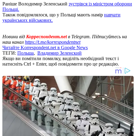
Раніше Володимир Зеленський
зустрівся із міністром оборони
Польщі.
Також повідомлялося, що у Польщі мають намір
навчати
українських військових.
Новини від
Корреспондент.net
в Telegram. Підписуйтесь на
наш канал
https://t.me/korrespondentnet
Читайте Korrespondent.net в Google News
ТЕГИ:
Польша
,
Владимир Зеленский
Якщо ви помітили помилку, виділіть необхідний текст і
натисніть Ctrl + Enter, щоб повідомити про це редакцію.