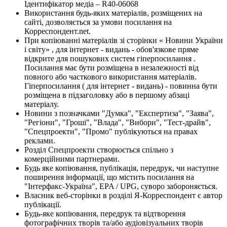
Ідентифікатор медіа – R40-06068
Використання будь-яких матеріалів, розміщених на
сайті, дозволяється за умови посилання на
Корреспондент.net.
При копіюванні матеріалів зі сторінки « Новини України
і світу» , для інтернет - видань - обов'язкове пряме
відкрите для пошукових систем гіперпосилання .
Посилання має бути розміщена в незалежності від
повного або часткового використання матеріалів.
Гіперпосилання ( для інтернет - видань) - повинна бути
розміщена в підзаголовку або в першому абзаці
матеріалу.
Новини з позначками "Думка", "Експертиза", "Заява",
"Регіони", "Гроші", "Влада", "Вибори", "Тест-драйв",
"Спецпроекти", "Промо" публікуються на правах
реклами.
Розділ Спецпроекти створюється спільно з
комерційними партнерами.
Будь яке копіювання, публікація, передрук, чи наступне
поширення інформації, що містить посилання на
"Інтерфакс-Україна", EPA / UPG, суворо забороняється.
Власник веб-сторінки в розділі Я-Корреспондент є автор
публікації.
Будь-яке копіювання, передрук та відтворення
фотографічних творів та/або аудіовізуальних творів