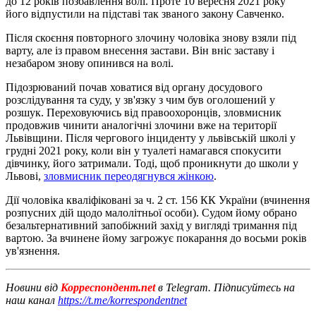
до 12 років позбавлення волі. Проте 10 вересня 2021 року
його відпустили на підставі так званого закону Савченко.
Після скоєння повторного злочину чоловіка знову взяли під
варту, але із правом внесення застави. Він вніс заставу і
незабаром знову опинився на волі.
Підозрюваний почав ховатися від органу досудового
розслідування та суду, у зв'язку з чим був оголошений у
розшук. Переховуючись від правоохоронців, зловмисник
продовжив чинити аналогічні злочини вже на території
Львівщини. Після чергового інциденту у львівській школі у
грудні 2021 року, коли він у туалеті намагався спокусити
дівчинку, його затримали. Тоді, щоб проникнути до школи у
Львові,
зловмисник переодягнувся жінкою
.
Дії чоловіка кваліфіковані за ч. 2 ст. 156 КК України (вчинення
розпусних дій щодо малолітньої особи). Судом йому обрано
безальтернативний запобіжний захід у вигляді тримання під
вартою. За вчинене йому загрожує покарання до восьми років
ув'язнення.
Новини від
Корреспондент.net
в Telegram. Підписуйтесь на
наш канал
https://t.me/korrespondentnet