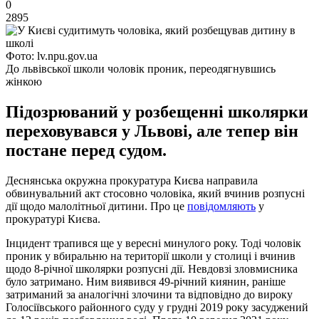
0
2895
Фото: lv.npu.gov.ua
До львівської школи чоловік проник, переодягнувшись
жінкою
Підозрюваний у розбещенні школярки
переховувався у Львові, але тепер він
постане перед судом.
Деснянська окружна прокуратура Києва направила
обвинувальний акт стосовно чоловіка, який вчинив розпусні
дії щодо малолітньої дитини. Про це
повідомляють
у
прокуратурі Києва.
Інцидент трапився ще у вересні минулого року. Тоді чоловік
проник у вбиральню на території школи у столиці і вчинив
щодо 8-річної школярки розпусні дії. Невдовзі зловмисника
було затримано. Ним виявився 49-річний киянин, раніше
затриманий за аналогічні злочини та відповідно до вироку
Голосіївського районного суду у грудні 2019 року засуджений