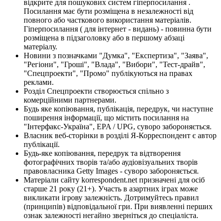
відкрите для пошукових систем гіперпосилання .
Посилання має бути розміщена в незалежності від
повного або часткового використання матеріалів.
Гіперпосилання ( для інтернет - видань) - повинна бути
розміщена в підзаголовку або в першому абзаці
матеріалу.
Новини з позначками "Думка", "Експертиза", "Заява",
"Регіони", "Гроші", "Влада", "Вибори", "Тест-драйв",
"Спецпроекти", "Промо" публікуються на правах
реклами.
Розділ Спецпроекти створюється спільно з
комерційними партнерами.
Будь яке копіювання, публікація, передрук, чи наступне
поширення інформації, що містить посилання на
"Інтерфакс-Україна", EPA / UPG, суворо забороняється.
Власник веб-сторінки в розділі Я-Корреспондент є автор
публікації.
Будь-яке копіювання, передрук та відтворення
фотографічних творів та/або аудіовізуальних творів
правовласника Getty Images - суворо забороняється.
Матеріали сайту korrespondent.net призначені для осіб
старше 21 року (21+). Участь в азартних іграх може
викликати ігрову залежність. Дотримуйтесь правил
(принципів) відповідальної гри. При виявленні перших
ознак залежності негайно зверніться до спеціаліста.