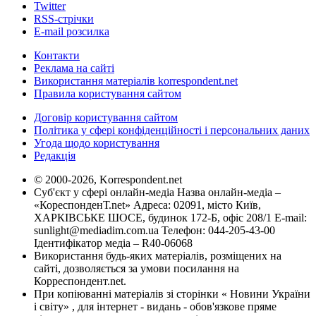
Twitter
RSS-стрічки
E-mail розсилка
Контакти
Реклама на сайті
Використання матеріалів korrespondent.net
Правила користування сайтом
Договір користування сайтом
Політика у сфері конфіденційності і персональних даних
Угода щодо користування
Редакція
© 2000-2026, Korrespondent.net
Суб'єкт у сфері онлайн-медіа Назва онлайн-медіа –
«КореспонденТ.net» Адреса: 02091, місто Київ,
ХАРКІВСЬКЕ ШОСЕ, будинок 172-Б, офіс 208/1 E-mail:
sunlight@mediadim.com.ua
Телефон: 044-205-43-00
Ідентифікатор медіа – R40-06068
Використання будь-яких матеріалів, розміщених на
сайті, дозволяється за умови посилання на
Корреспондент.net.
При копіюванні матеріалів зі сторінки « Новини України
і світу» , для інтернет - видань - обов'язкове пряме