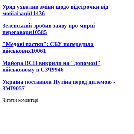
Уряд ухвалив зміни щодо відстрочки від
мобілізації
11436
Зеленський зробив заяву про мирні
переговори
10585
"Медові пастки": СБУ попередила
військових
10061
Майора ВСП викрили на "допомозі"
військовому в СЗЧ
9946
Україна поставила Путіна перед дилемою -
ЗМІ
9057
Читати коментарі