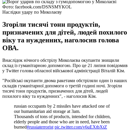
Фото: facebook.com/DSNSMYKOL
Наслідки удару по Миколаєву
Згоріли тисячі тонн продуктів,
призначених для дітей, людей похилого
віку та нужденних, наголосив голова
ОВА.
Внаслідок нічного обстрілу Миколаєва окупанти знищили
склад із гуманітарною допомогою. Про це 21 липня повідомив
у Twitter голова обласної військової адміністрації Віталій Кім.
"Російські окупанти двома ракетами обстріляли один із наших
складів гуманітарної допомоги о третій годині ночі. Згоріли
тисячі тонн продуктів, призначених для дітей, людей
похилого віку та нужденних", - наголосив Кім.
russian occupants by 2 missiles have attacked one of
our humanitarian aid storage at 3am.
Thousands of tons of products, intended for children,
elderly people and those who are in need, have been
burned
#russiaterrorist
pic.twitter.com/v6uEXtbXtZ