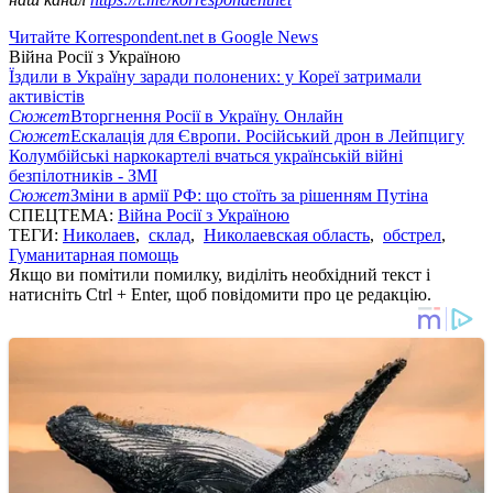
Читайте Korrespondent.net в Google News
Війна Росії з Україною
Їздили в Україну заради полонених: у Кореї затримали
активістів
Сюжет
Вторгнення Росії в Україну. Онлайн
Сюжет
Ескалація для Європи. Російський дрон в Лейпцигу
Колумбійські наркокартелі вчаться українській війні
безпілотників - ЗМІ
Сюжет
Зміни в армії РФ: що стоїть за рішенням Путіна
СПЕЦТЕМА:
Війна Росії з Україною
ТЕГИ:
Николаев
,
склад
,
Николаевская область
,
обстрел
,
Гуманитарная помощь
Якщо ви помітили помилку, виділіть необхідний текст і
натисніть Ctrl + Enter, щоб повідомити про це редакцію.