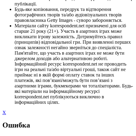
публікації.
Будь-яке копіювання, передрук та відтворення
фотографічних творів та/або аудіовізуальних творів
правовласника Getty Images - суворо забороняється.
Матеріали сайту korrespondent.net призначені для осіб
старше 21 року (21+). Участь в азартних іграх може
викликати ігрову залежність. Дотримуйтесь правил
(принципів) відповідальної гри. При виявленні перших
ознак залежності негайно зверніться до спеціаліста.
Пам'ятайте, що участь в азартних іграх не може бути
джерелом доходів або альтернативою роботі.
Інформаційний ресурс korrespondent.net не проводить
ігри на реальні та/або віртуальні гроші, також сайт не
приймає ні в якій формі оплату ставок та інших
платежів, які пов’язані/можуть бути пов’язані з
азартними іграми, букмекерами чи тоталізаторами. Будь-
які матеріали на інформаційному ресурсі
korrespondent.net публікуються виключно в
інформаційних цілях.
X
Ошибка