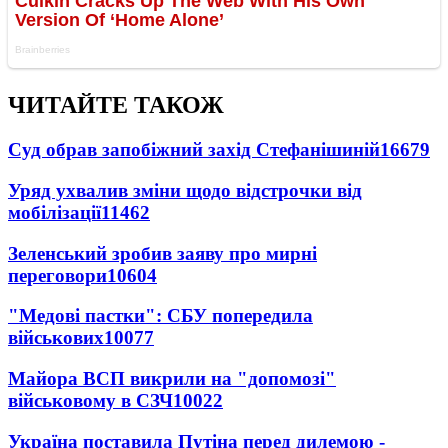
ЧИТАЙТЕ ТАКОЖ
Суд обрав запобіжний захід Стефанішиній
16679
Уряд ухвалив зміни щодо відстрочки від
мобілізації
11462
Зеленський зробив заяву про мирні
переговори
10604
"Медові пастки": СБУ попередила
військових
10077
Майора ВСП викрили на "допомозі"
військовому в СЗЧ
10022
Україна поставила Путіна перед дилемою -