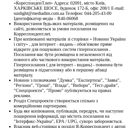
«КореспонденТ.net» Адреса: 02091, місто Київ,
ХАРКІВСЬКЕ ШОСЕ, будинок 172-Б, офіс 208/1 E-mail:
sunlight@mediadim.com.ua
Телефон: 044-205-43-00
Ідентифікатор медіа – R40-06068
Використання будь-яких матеріалів, розміщених на
сайті, дозволяється за умови посилання на
Корреспондент.net.
При копіюванні матеріалів зі сторінки « Новини України
і світу» , для інтернет - видань - обов'язкове пряме
відкрите для пошукових систем гіперпосилання .
Посилання має бути розміщена в незалежності від
повного або часткового використання матеріалів.
Гіперпосилання ( для інтернет - видань) - повинна бути
розміщена в підзаголовку або в першому абзаці
матеріалу.
Новини з позначками "Думка", "Експертиза", "Заява",
"Регіони", "Гроші", "Влада", "Вибори", "Тест-драйв",
"Спецпроекти", "Промо" публікуються на правах
реклами.
Розділ Спецпроекти створюється спільно з
комерційними партнерами.
Будь яке копіювання, публікація, передрук, чи наступне
поширення інформації, що містить посилання на
"Інтерфакс-Україна", EPA / UPG, суворо забороняється.
Власник веб-сторінки в розділі Я-Корреспондент є автор