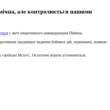
намічна, але контролюється нашими
еться
у звіті оперативного командування
Південь.
 Противник продовжує ведення бойових дій, переважно, шляхом
дну гаубицю Мста-С. Остаточні втрати уточнюються.