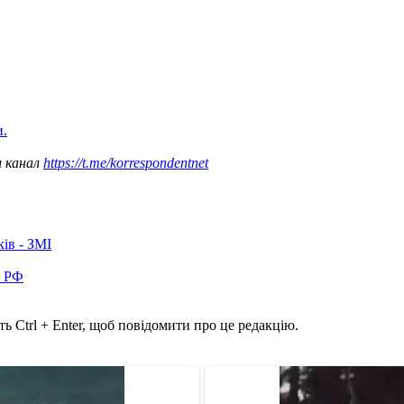
и.
ш канал
https://t.me/korrespondentnet
ків - ЗМІ
в РФ
ь Ctrl + Enter, щоб повідомити про це редакцію.