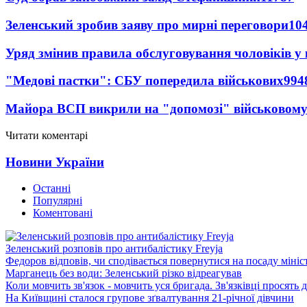
Зеленський зробив заяву про мирні переговори
10
Уряд змінив правила обслуговування чоловіків у
"Медові пастки": СБУ попередила військових
994
Майора ВСП викрили на "допомозі" військовому
Читати коментарі
Новини України
Останні
Популярні
Коментовані
Зеленський розповів про антибалістику Freyja
Федоров відповів, чи сподівається повернутися на посаду міні
Марганець без води: Зеленський різко відреагував
Коли мовчить зв'язок - мовчить уся бригада. Зв'язківці просять
На Київщині сталося групове зґвалтування 21-річної дівчини