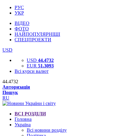
РУС
УКР
ВІДЕО
ФОТО
НАЙПОПУЛЯРНІШІ
СПЕЦПРОЕКТИ
USD
USD
44.4732
EUR
51.3093
Всі курси валют
44.4732
Авторизація
Пошук
RU
ВСІ РОЗДІЛИ
Головна
Україна
Всі новини розділу
Політика