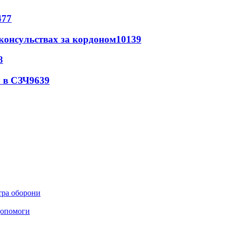
477
 консульствах за кордоном
10139
8
 в СЗЧ
9639
стра оборони
 допомоги