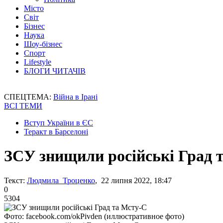
Місто
Світ
Бізнес
Наука
Шоу-бізнес
Спорт
Lifestyle
БЛОГИ ЧИТАЧІВ
СПЕЦТЕМА:
Війна в Ірані
ВСІ ТЕМИ
Вступ України в ЄС
Теракт в Барселоні
ЗСУ знищили російські Град 
Текст:
Людмила Троценко
, 22 липня 2022, 18:47
0
5304
Фото: facebook.com/okPivden (иллюстративное фото)