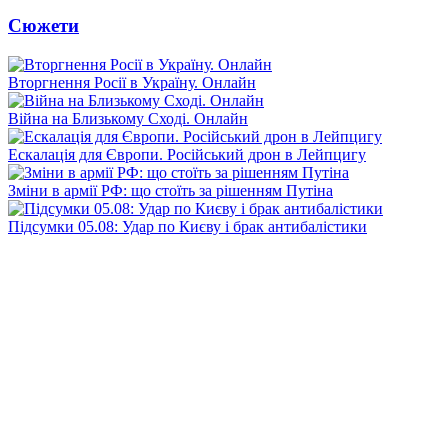
Сюжети
Вторгнення Росії в Україну. Онлайн
Війна на Близькому Сході. Онлайн
Ескалація для Європи. Російський дрон в Лейпцигу
Зміни в армії РФ: що стоїть за рішенням Путіна
Підсумки 05.08: Удар по Києву і брак антибалістики