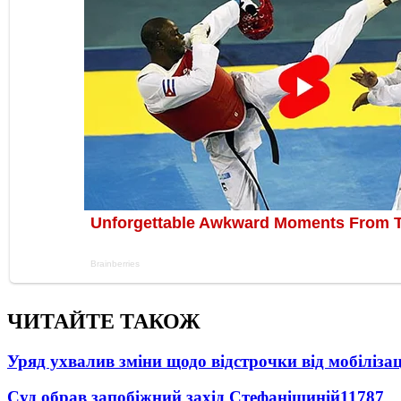
ЧИТАЙТЕ ТАКОЖ
Уряд ухвалив зміни щодо відстрочки від мобілізац
Суд обрав запобіжний захід Стефанішиній
11787