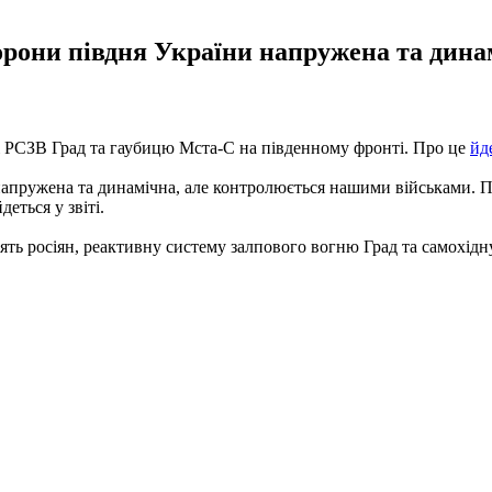
оборони півдня України напружена та ди
ькі РСЗВ Град та гаубицю Мста-С на південному фронті. Про це
йд
и напружена та динамічна, але контролюється нашими військами.
еться у звіті.
в'ять росіян, реактивну систему залпового вогню Град та самохі