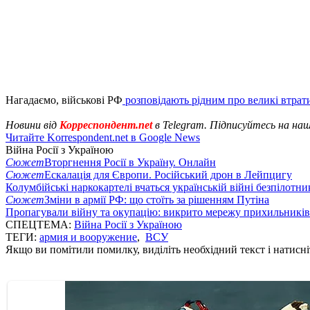
Нагадаємо, військові РФ
розповідають рідним про великі втрат
Новини від
Корреспондент.net
в Telegram. Підписуйтесь на на
Читайте Korrespondent.net в Google News
Війна Росії з Україною
Сюжет
Вторгнення Росії в Україну. Онлайн
Сюжет
Ескалація для Європи. Російський дрон в Лейпцигу
Колумбійські наркокартелі вчаться українській війні безпілотни
Сюжет
Зміни в армії РФ: що стоїть за рішенням Путіна
Пропагували війну та окупацію: викрито мережу прихильникі
СПЕЦТЕМА:
Війна Росії з Україною
ТЕГИ:
армия и вооружение
,
ВСУ
Якщо ви помітили помилку, виділіть необхідний текст і натисніт