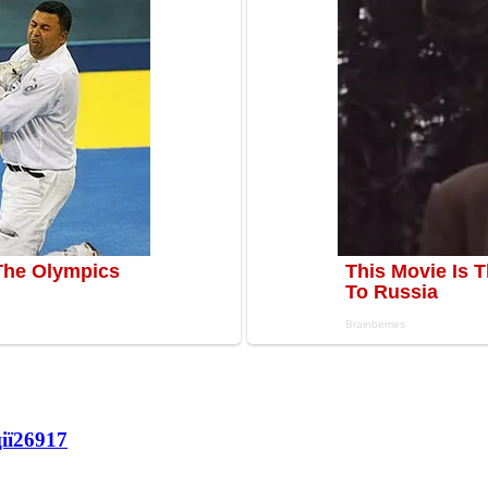
ії
26917