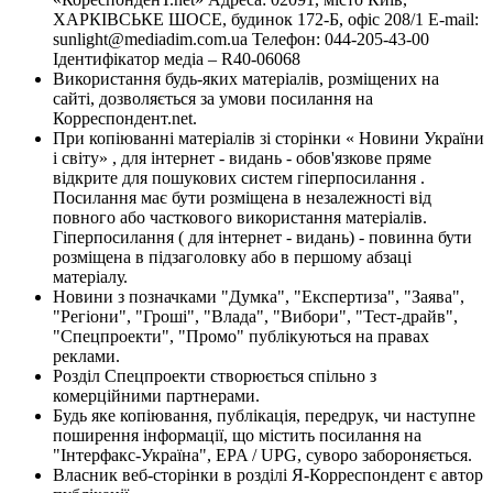
ХАРКІВСЬКЕ ШОСЕ, будинок 172-Б, офіс 208/1 E-mail:
sunlight@mediadim.com.ua
Телефон: 044-205-43-00
Ідентифікатор медіа – R40-06068
Використання будь-яких матеріалів, розміщених на
сайті, дозволяється за умови посилання на
Корреспондент.net.
При копіюванні матеріалів зі сторінки « Новини України
і світу» , для інтернет - видань - обов'язкове пряме
відкрите для пошукових систем гіперпосилання .
Посилання має бути розміщена в незалежності від
повного або часткового використання матеріалів.
Гіперпосилання ( для інтернет - видань) - повинна бути
розміщена в підзаголовку або в першому абзаці
матеріалу.
Новини з позначками "Думка", "Експертиза", "Заява",
"Регіони", "Гроші", "Влада", "Вибори", "Тест-драйв",
"Спецпроекти", "Промо" публікуються на правах
реклами.
Розділ Спецпроекти створюється спільно з
комерційними партнерами.
Будь яке копіювання, публікація, передрук, чи наступне
поширення інформації, що містить посилання на
"Інтерфакс-Україна", EPA / UPG, суворо забороняється.
Власник веб-сторінки в розділі Я-Корреспондент є автор