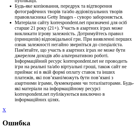
публікації.
Будь-яке копіювання, передрук та відтворення
фотографічних творів та/або аудіовізуальних творів
правовласника Getty Images - суворо забороняється.
Матеріали сайту korrespondent.net призначені для осіб
старше 21 року (21+). Участь в азартних іграх може
викликати ігрову залежність. Дотримуйтесь правил
(принципів) відповідальної гри. При виявленні перших
ознак залежності негайно зверніться до спеціаліста.
Пам'ятайте, що участь в азартних іграх не може бути
джерелом доходів або альтернативою роботі.
Інформаційний ресурс korrespondent.net не проводить
ігри на реальні та/або віртуальні гроші, також сайт не
приймає ні в якій формі оплату ставок та інших
платежів, які пов’язані/можуть бути пов’язані з
азартними іграми, букмекерами чи тоталізаторами. Будь-
які матеріали на інформаційному ресурсі
korrespondent.net публікуються виключно в
інформаційних цілях.
X
Ошибка