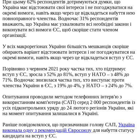
При цьому 62% респондентів дотримуються думки, що
Україна має відстоювати свої інтереси і не погоджуватися на
окремі вимоги, навіть якщо через це відкладеться набуття нею
повноправного членства. Водночас 31% респондентів
вважають, що Україна має ухвалювати всі необхідні закони і
виконувати всі вимоги ЄС, щоб скоріше стати членом
організації.
У всіх макрорегіонах України більшість мешканців скоріше
обирають варіант відстоювати інтереси і не погоджуватися на
окремі вимоги, навіть якщо через це відкладеться вступ у ЄС.
Порівняно з червнем 2021 року частка тих, хто підтримує
вступ у ЄС, зросла з 52% до 81%, вступ у НАТО – з 48% до
71%. Водночас знизилася частка тих, хто виступає проти
членства України в ЄС, з 19% до 4%, у НАТО – з 24% до 7%.
Опитування проводили методом телефонних інтерв'ю з
використанням комп'ютера (CATI) серед 2 000 респондентів із
усіх підконтрольних уряду до 24 лютого регіонів України, які
на момент опитування залишалися в Україні.
Раніше повідомлялося, що призначивши голову САП,
Україна
виконала одну з рекомендацій Євросоюзу
для набуття статусу
кандидата на вступ у ЄС.