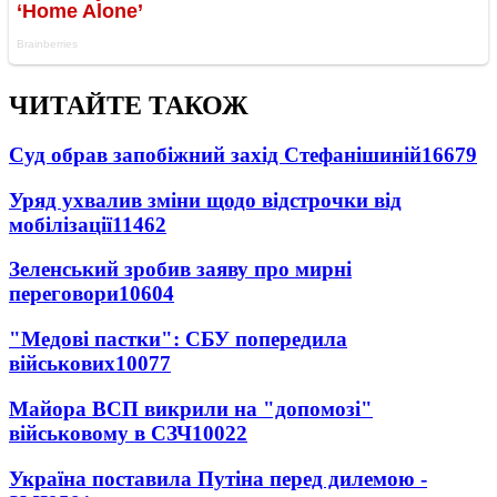
ЧИТАЙТЕ ТАКОЖ
Суд обрав запобіжний захід Стефанішиній
16679
Уряд ухвалив зміни щодо відстрочки від
мобілізації
11462
Зеленський зробив заяву про мирні
переговори
10604
"Медові пастки": СБУ попередила
військових
10077
Майора ВСП викрили на "допомозі"
військовому в СЗЧ
10022
Україна поставила Путіна перед дилемою -