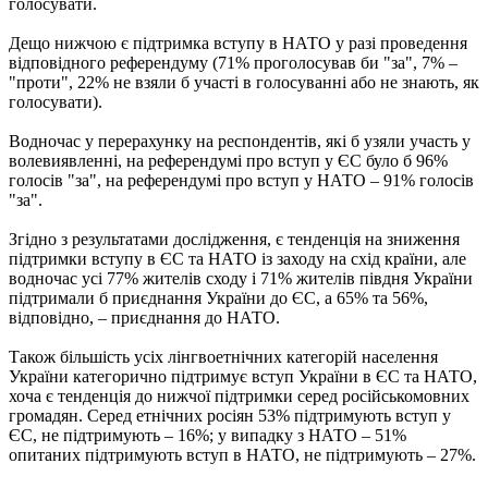
голосувати.
Дещо нижчою є підтримка вступу в НАТО у разі проведення
відповідного референдуму (71% проголосував би "за", 7% –
"проти", 22% не взяли б участі в голосуванні або не знають, як
голосувати).
Водночас у перерахунку на респондентів, які б узяли участь у
волевиявленні, на референдумі про вступ у ЄС було б 96%
голосів "за", на референдумі про вступ у НАТО – 91% голосів
"за".
Згідно з результатами дослідження, є тенденція на зниження
підтримки вступу в ЄС та НАТО із заходу на схід країни, але
водночас усі 77% жителів сходу і 71% жителів півдня України
підтримали б приєднання України до ЄС, а 65% та 56%,
відповідно, – приєднання до НАТО.
Також більшість усіх лінгвоетнічних категорій населення
України категорично підтримує вступ України в ЄС та НАТО,
хоча є тенденція до нижчої підтримки серед російськомовних
громадян. Серед етнічних росіян 53% підтримують вступ у
ЄС, не підтримують – 16%; у випадку з НАТО – 51%
опитаних підтримують вступ в НАТО, не підтримують – 27%.