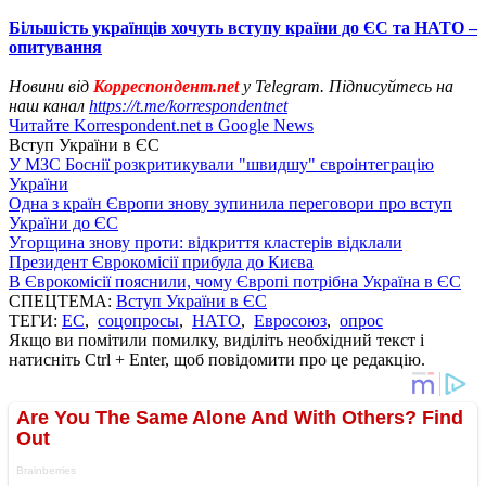
Більшість українців хочуть вступу країни до ЄС та НАТО –
опитування
Новини від
Корреспондент.net
у Telegram. Підписуйтесь на
наш канал
https://t.me/korrespondentnet
Читайте Korrespondent.net в Google News
Вступ України в ЄС
У МЗС Боснії розкритикували "швидшу" євроінтеграцію
України
Одна з країн Європи знову зупинила переговори про вступ
України до ЄС
Угорщина знову проти: відкриття кластерів відклали
Президент Єврокомісії прибула до Києва
В Єврокомісії пояснили, чому Європі потрібна Україна в ЄС
СПЕЦТЕМА:
Вступ України в ЄС
ТЕГИ:
ЕС
,
соцопросы
,
НАТО
,
Евросоюз
,
опрос
Якщо ви помітили помилку, виділіть необхідний текст і
натисніть Ctrl + Enter, щоб повідомити про це редакцію.