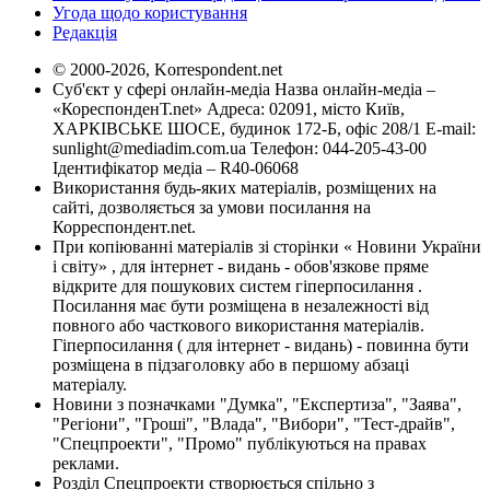
Угода щодо користування
Редакція
© 2000-2026, Korrespondent.net
Суб'єкт у сфері онлайн-медіа Назва онлайн-медіа –
«КореспонденТ.net» Адреса: 02091, місто Київ,
ХАРКІВСЬКЕ ШОСЕ, будинок 172-Б, офіс 208/1 E-mail:
sunlight@mediadim.com.ua
Телефон: 044-205-43-00
Ідентифікатор медіа – R40-06068
Використання будь-яких матеріалів, розміщених на
сайті, дозволяється за умови посилання на
Корреспондент.net.
При копіюванні матеріалів зі сторінки « Новини України
і світу» , для інтернет - видань - обов'язкове пряме
відкрите для пошукових систем гіперпосилання .
Посилання має бути розміщена в незалежності від
повного або часткового використання матеріалів.
Гіперпосилання ( для інтернет - видань) - повинна бути
розміщена в підзаголовку або в першому абзаці
матеріалу.
Новини з позначками "Думка", "Експертиза", "Заява",
"Регіони", "Гроші", "Влада", "Вибори", "Тест-драйв",
"Спецпроекти", "Промо" публікуються на правах
реклами.
Розділ Спецпроекти створюється спільно з