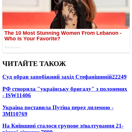
ЧИТАЙТЕ ТАКОЖ
Суд обрав запобіжний захід Стефанішиній
22249
РФ створила "українську бригаду" з полонених
- ISW
11406
Україна поставила Путіна перед дилемою -
ЗМІ
10769
На Київщині сталося групове зґвалтування 21-