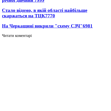
річної дівчини
7999
Стало відомо, в якій області найбільше
скаржаться на ТЦК
7770
На Черкащині викрили "схему СЗЧ"
6981
Читати коментарі