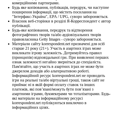
комерційними партнерами.
Будь яке копіювання, публікація, передрук, чи наступне
поширення інформації, що містить посилання на
"Інтерфакс-Україна", EPA / UPG, суворо забороняється.
Власник веб-сторінки в розділі Я-Корреспондент є автор
публікації.
Будь-яке копіювання, передрук та відтворення
фотографічних творів та/або аудіовізуальних творів
правовласника Getty Images - суворо забороняється.
Матеріали сайту korrespondent.net призначені для осіб
старше 21 року (21+). Участь в азартних іграх може
викликати ігрову залежність. Дотримуйтесь правил
(принципів) відповідальної гри. При виявленні перших
ознак залежності негайно зверніться до спеціаліста.
Пам'ятайте, що участь в азартних іграх не може бути
джерелом доходів або альтернативою роботі.
Інформаційний ресурс korrespondent.net не проводить
ігри на реальні та/або віртуальні гроші, також сайт не
приймає ні в якій формі оплату ставок та інших
платежів, які пов’язані/можуть бути пов’язані з
азартними іграми, букмекерами чи тоталізаторами. Будь-
які матеріали на інформаційному ресурсі
korrespondent.net публікуються виключно в
інформаційних цілях.