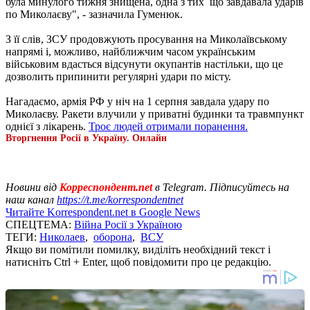
була минулого тижня знищена, одна з тих що завдавала ударів
по Миколаєву", - зазначила Гуменюк.
З її слів, ЗСУ продовжують просування на Миколаївському
напрямі і, можливо, найближчим часом українським
військовим вдасться відсунути окупантів настільки, що це
дозволить припинити регулярні удари по місту.
Нагадаємо, армія РФ у ніч на 1 серпня завдала удару по
Миколаєву. Ракети влучили у приватні будинки та травмпункт
однієї з лікарень.
Троє людей отримали поранення.
Вторгнення Росії в Україну. Онлайн
Новини від
Корреспондент.net
в Telegram. Підписуйтесь на
наш канал
https://t.me/korrespondentnet
Читайте Korrespondent.net в Google News
СПЕЦТЕМА:
Війна Росії з Україною
ТЕГИ:
Николаев
,
оборона
,
ВСУ
Якщо ви помітили помилку, виділіть необхідний текст і
натисніть Ctrl + Enter, щоб повідомити про це редакцію.