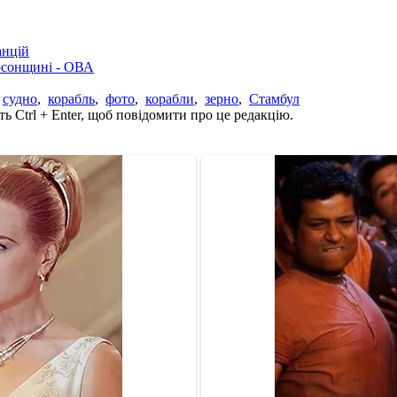
анцій
рсонщині - ОВА
,
судно
,
корабль
,
фото
,
корабли
,
зерно
,
Стамбул
ь Ctrl + Enter, щоб повідомити про це редакцію.