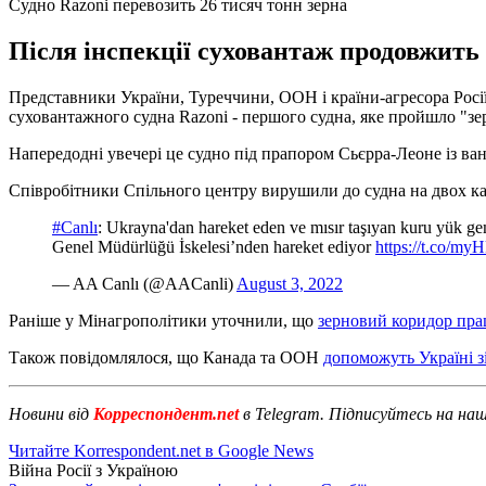
Судно Razoni перевозить 26 тисяч тонн зерна
Після інспекції суховантаж продовжить 
Представники України, Туреччини, ООН і країни-агресора Росії
суховантажного судна Razoni - першого судна, яке пройшло "з
Напередодні увечері це судно під прапором Сьєрра-Леоне із ва
Співробітники Спільного центру вирушили до судна на двох кате
#Canlı
: Ukrayna'dan hareket eden ve mısır taşıyan kuru yük 
Genel Müdürlüğü İskelesi’nden hareket ediyor
https://t.co/m
— AA Canlı (@AACanli)
August 3, 2022
Раніше у Мінагрополітики уточнили, що
зерновий коридор пр
Також повідомлялося, що Канада та ООН
допоможуть Україні з
Новини від
Корреспондент.net
в Telegram. Підписуйтесь на на
Читайте Korrespondent.net в Google News
Війна Росії з Україною