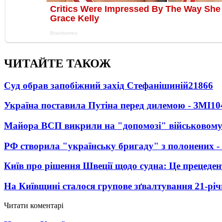
ЧИТАЙТЕ ТАКОЖ
Суд обрав запобіжний захід Стефанішиній
21866
Україна поставила Путіна перед дилемою - ЗМІ
10
Майора ВСП викрили на "допомозі" військовому
РФ створила "українську бригаду" з полонених -
Київ про рішення Швеції щодо судна: Це прецеден
На Київщині сталося групове зґвалтування 21-річ
Читати коментарі