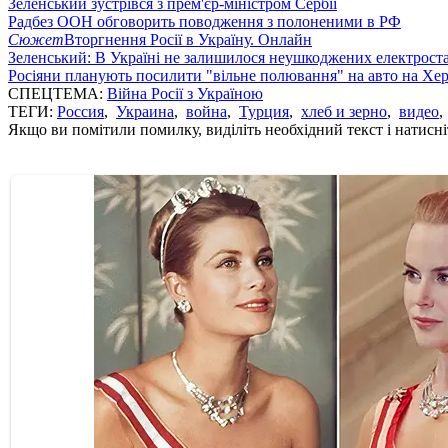
Зеленський зустрівся з прем'єр-міністром Сербії
Радбез ООН обговорить поводження з полоненими в РФ
Сюжет
Вторгнення Росії в Україну. Онлайн
Зеленський: В Україні не залишилося неушкоджених електрост
Росіяни планують посилити "вільне полювання" на авто на Хе
СПЕЦТЕМА:
Війна Росії з Україною
ТЕГИ:
Россия
,
Украина
,
война
,
Турция
,
хлеб и зерно
,
видео
Якщо ви помітили помилку, виділіть необхідний текст і натисніт