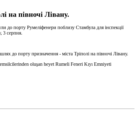
і на півночі Лівану.
ули до порту Румеліфенери поблизу Стамбула для інспекції
, 3 серпня.
лях до порту призначення - міста Тріполі на півночі Лівану.
msilcilerinden oluşan heyet Rumeli Feneri Kıyı Emniyeti