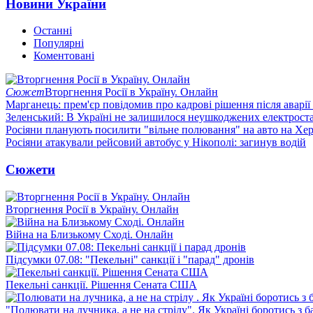
Новини України
Останні
Популярні
Коментовані
Сюжет
Вторгнення Росії в Україну. Онлайн
Марганець: прем'єр повідомив про кадрові рішення після аварії
Зеленський: В Україні не залишилося неушкоджених електрост
Росіяни планують посилити "вільне полювання" на авто на Хе
Росіяни атакували рейсовий автобус у Нікополі: загинув водій
Сюжети
Вторгнення Росії в Україну. Онлайн
Війна на Близькому Сході. Онлайн
Підсумки 07.08: "Пекельні" санкції і "парад" дронів
Пекельні санкції. Рішення Сената США
"Полювати на лучника, а не на стрілу". Як Україні боротись з 