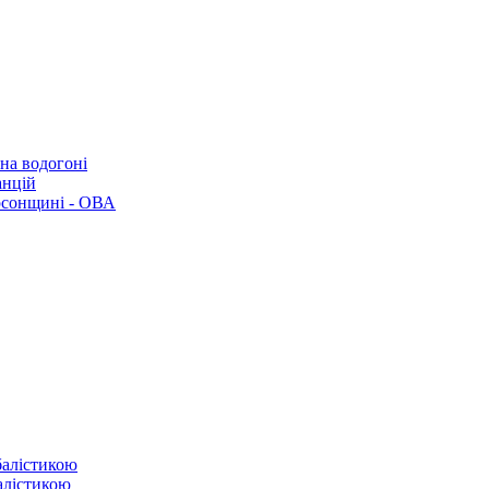
 на водогоні
анцій
рсонщині - ОВА
балістикою