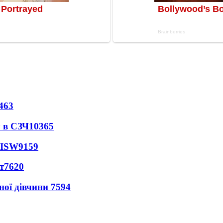
463
 в СЗЧ
10365
 ISW
9159
т
7620
ної дівчини
7594