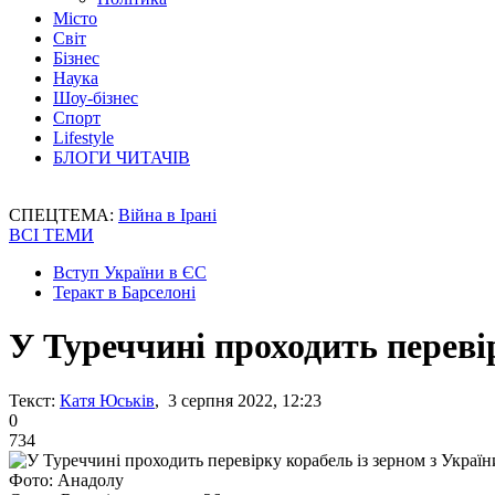
Місто
Світ
Бізнес
Наука
Шоу-бізнес
Спорт
Lifestyle
БЛОГИ ЧИТАЧІВ
СПЕЦТЕМА:
Війна в Ірані
ВСІ ТЕМИ
Вступ України в ЄС
Теракт в Барселоні
У Туреччині проходить перевір
Текст:
Катя Юськів
, 3 серпня 2022, 12:23
0
734
Фото: Анадолу