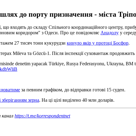
шлях до порту призначення - міста Тріпол
, що входять до складу Спільного координаційного центру, приб
ерновим коридором" з Одеси. Про це повідомляє
Анадолу
у середу
нтажем 27 тисяч тонн кукурудзи
кинуло якір у протоці Босфор
.
рах Mileva та Gözcü-1. Після інспекції суховантаж продовжить ш
gemisinde denetim yapacak Türkiye, Rusya Federasyonu, Ukrayna, BM te
yHkdbWliB
ацюватиме
за певним графіком, до відправки готові 15 суден.
і зберіганням зерна
. На ці цілі виділено 40 млн доларів.
ш канал
https://t.me/korrespondentnet