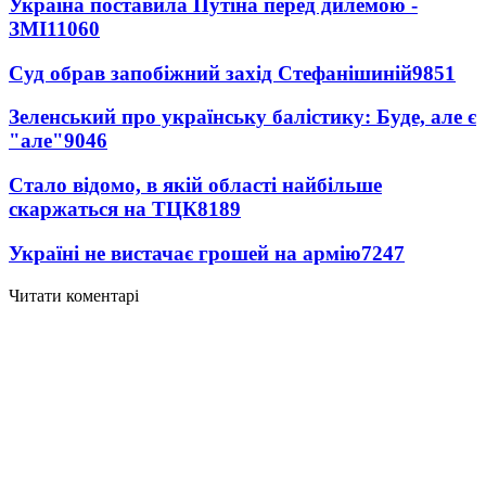
Україна поставила Путіна перед дилемою -
ЗМІ
11060
Суд обрав запобіжний захід Стефанішиній
9851
Зеленський про українську балістику: Буде, але є
"але"
9046
Стало відомо, в якій області найбільше
скаржаться на ТЦК
8189
Україні не вистачає грошей на армію
7247
Читати коментарі