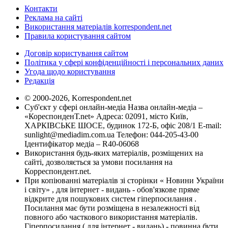
Контакти
Реклама на сайті
Використання матеріалів korrespondent.net
Правила користування сайтом
Договір користування сайтом
Політика у сфері конфіденційності і персональних даних
Угода щодо користування
Редакція
© 2000-2026, Korrespondent.net
Суб'єкт у сфері онлайн-медіа Назва онлайн-медіа –
«КореспонденТ.net» Адреса: 02091, місто Київ,
ХАРКІВСЬКЕ ШОСЕ, будинок 172-Б, офіс 208/1 E-mail:
sunlight@mediadim.com.ua
Телефон: 044-205-43-00
Ідентифікатор медіа – R40-06068
Використання будь-яких матеріалів, розміщених на
сайті, дозволяється за умови посилання на
Корреспондент.net.
При копіюванні матеріалів зі сторінки « Новини України
і світу» , для інтернет - видань - обов'язкове пряме
відкрите для пошукових систем гіперпосилання .
Посилання має бути розміщена в незалежності від
повного або часткового використання матеріалів.
Гіперпосилання ( для інтернет - видань) - повинна бути