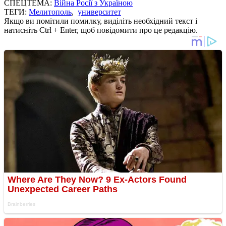
СПЕЦТЕМА:
Війна Росії з Україною
ТЕГИ:
Мелитополь
,
университет
Якщо ви помітили помилку, виділіть необхідний текст і
натисніть Ctrl + Enter, щоб повідомити про це редакцію.