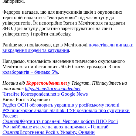
Запоріжжі.
Федоров нагадав, що для випускників шкіл з окупованих
територій надаються "екстраумови" під час вступу до
університетів. Їм непотрібно їхати з Мелітополя та здавати
ЗНО. Для вступу достатньо зареєструватися на сайті
університету і пройти співбесіду.
Раніше мер повідомляв, що в Мелітополі
почастішали випадки
викрадення людей та катування
.
Нагадаємо, чисельність населення тимчасово окупованого
Мелітополя нині становить 50–60 тисяч громадян. З них
колаборантів – близько 5%
.
Новини від
Корреспондент.net
у Telegram. Підписуйтесь на
наш канал
https://t.me/korrespondentnet
Читайте Korrespondent.net в Google News
Війна Росії з Україною
Радбез ООН обговорить українців у російському полоні
РФ прискорює аналог Starlink: ГУР розповіло про супутники
Рассвет
Сюжет
Жертви та поранені. Чергова робота ППО Росії
РФ найбільше атакує на двох напрямках - Генштаб
Сюжет
Вторгнення Росії в Україну. Онлайн