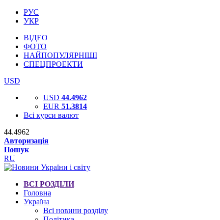
РУС
УКР
ВІДЕО
ФОТО
НАЙПОПУЛЯРНІШІ
СПЕЦПРОЕКТИ
USD
USD
44.4962
EUR
51.3814
Всі курси валют
44.4962
Авторизація
Пошук
RU
ВСІ РОЗДІЛИ
Головна
Україна
Всі новини розділу
Політика