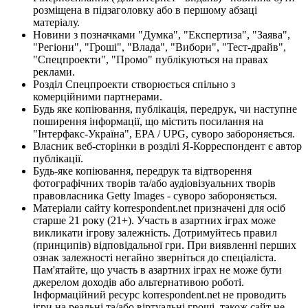
розміщена в підзаголовку або в першому абзаці
матеріалу.
Новини з позначками "Думка", "Експертиза", "Заява",
"Регіони", "Гроші", "Влада", "Вибори", "Тест-драйв",
"Спецпроекти", "Промо" публікуються на правах
реклами.
Розділ Спецпроекти створюється спільно з
комерційними партнерами.
Будь яке копіювання, публікація, передрук, чи наступне
поширення інформації, що містить посилання на
"Інтерфакс-Україна", EPA / UPG, суворо забороняється.
Власник веб-сторінки в розділі Я-Корреспондент є автор
публікації.
Будь-яке копіювання, передрук та відтворення
фотографічних творів та/або аудіовізуальних творів
правовласника Getty Images - суворо забороняється.
Матеріали сайту korrespondent.net призначені для осіб
старше 21 року (21+). Участь в азартних іграх може
викликати ігрову залежність. Дотримуйтесь правил
(принципів) відповідальної гри. При виявленні перших
ознак залежності негайно зверніться до спеціаліста.
Пам'ятайте, що участь в азартних іграх не може бути
джерелом доходів або альтернативою роботі.
Інформаційний ресурс korrespondent.net не проводить
ігри на реальні та/або віртуальні гроші, також сайт не