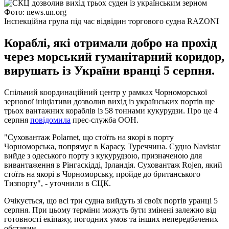
Фото: news.un.org
Інспекційна група під час відвідин торгового судна RAZONI
Кораблі, які отримали добро на прохід
через морський гуманітарний коридор,
вирушать із України вранці 5 серпня.
Спільний координаційний центр у рамках Чорноморської
зернової ініціативи дозволив вихід із українських портів ще
трьох вантажних кораблів із 58 тоннами кукурудзи. Про це 4
серпня
повідомила
прес-служба ООН.
"Суховантаж Polarnet, що стоїть на якорі в порту
Чорноморська, попрямує в Карасу, Туреччина. Судно Navistar
вийде з одеського порту з кукурудзою, призначеною для
вивантаження в Рінгаскідді, Ірландія. Суховантаж Rojen, який
стоїть на якорі в Чорноморську, пройде до британського
Тизпорту", - уточнили в СЦК.
Очікується, що всі три судна вийдуть зі своїх портів уранці 5
серпня. При цьому терміни можуть бути змінені залежно від
готовності екіпажу, погодних умов та інших непередбачених
обставин.