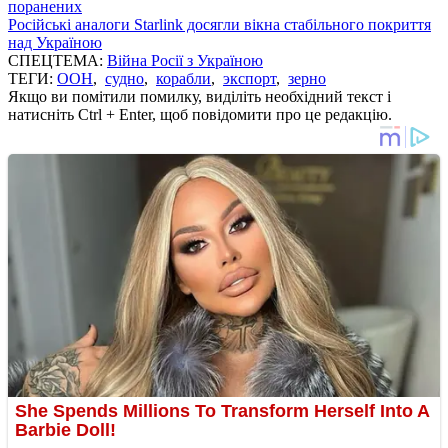
поранених
Російські аналоги Starlink досягли вікна стабільного покриття
над Україною
СПЕЦТЕМА:
Війна Росії з Україною
ТЕГИ:
ООН
,
судно
,
корабли
,
экспорт
,
зерно
Якщо ви помітили помилку, виділіть необхідний текст і
натисніть Ctrl + Enter, щоб повідомити про це редакцію.