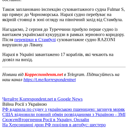
Також заплановано інспекцію суховантажного судна Fulmar S,
що прямує до Чорноморська. Наразі судно перебуває на
якірній стоянці в зоні огляду на північний захід від Стамбула.
Нагадаємо, 2 серпня до Туреччини прибуло перше судно із
вантажем української кукурудзи в рамках зернового коридору.
Після
перевірки в Стамбулі
суховантажне судно RAZONI
вирушило до Лівану.
Наразі в Україні завантажено 17 кораблів, які чекають на
дозвіл на вихід.
Новини від
Корреспондент.net
в Telegram. Підписуйтесь на
наш канал
https://t.me/korrespondentnet
Читайте Korrespondent.net в Google News
Війна Росії з Україною
РФ вдарила по судну з українською пшеницею: загинув моряк
США відновили повний обмін розвідданими з Україною - ЗМІ
Сюжет
Вторгнення Росії в Україну. Онлайн
На Херсонщині дрон РФ поцілив в автобус: шестеро