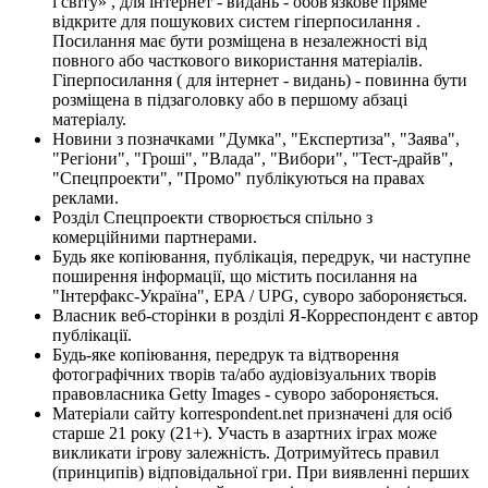
і світу» , для інтернет - видань - обов'язкове пряме
відкрите для пошукових систем гіперпосилання .
Посилання має бути розміщена в незалежності від
повного або часткового використання матеріалів.
Гіперпосилання ( для інтернет - видань) - повинна бути
розміщена в підзаголовку або в першому абзаці
матеріалу.
Новини з позначками "Думка", "Експертиза", "Заява",
"Регіони", "Гроші", "Влада", "Вибори", "Тест-драйв",
"Спецпроекти", "Промо" публікуються на правах
реклами.
Розділ Спецпроекти створюється спільно з
комерційними партнерами.
Будь яке копіювання, публікація, передрук, чи наступне
поширення інформації, що містить посилання на
"Інтерфакс-Україна", EPA / UPG, суворо забороняється.
Власник веб-сторінки в розділі Я-Корреспондент є автор
публікації.
Будь-яке копіювання, передрук та відтворення
фотографічних творів та/або аудіовізуальних творів
правовласника Getty Images - суворо забороняється.
Матеріали сайту korrespondent.net призначені для осіб
старше 21 року (21+). Участь в азартних іграх може
викликати ігрову залежність. Дотримуйтесь правил
(принципів) відповідальної гри. При виявленні перших