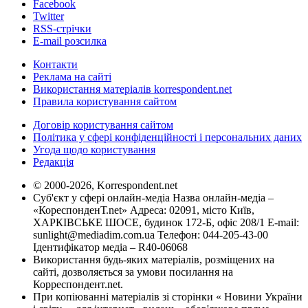
Facebook
Twitter
RSS-стрічки
E-mail розсилка
Контакти
Реклама на сайті
Використання матеріалів korrespondent.net
Правила користування сайтом
Договір користування сайтом
Політика у сфері конфіденційності і персональних даних
Угода щодо користування
Редакція
© 2000-2026, Korrespondent.net
Суб'єкт у сфері онлайн-медіа Назва онлайн-медіа –
«КореспонденТ.net» Адреса: 02091, місто Київ,
ХАРКІВСЬКЕ ШОСЕ, будинок 172-Б, офіс 208/1 E-mail:
sunlight@mediadim.com.ua
Телефон: 044-205-43-00
Ідентифікатор медіа – R40-06068
Використання будь-яких матеріалів, розміщених на
сайті, дозволяється за умови посилання на
Корреспондент.net.
При копіюванні матеріалів зі сторінки « Новини України