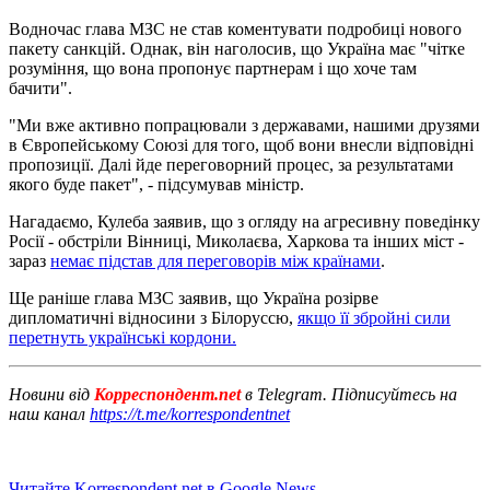
Водночас глава МЗС не став коментувати подробиці нового
пакету санкцій. Однак, він наголосив, що Україна має "чітке
розуміння, що вона пропонує партнерам і що хоче там
бачити".
"Ми вже активно попрацювали з державами, нашими друзями
в Європейському Союзі для того, щоб вони внесли відповідні
пропозиції. Далі йде переговорний процес, за результатами
якого буде пакет", - підсумував міністр.
Нагадаємо, Кулеба заявив, що з огляду на агресивну поведінку
Росії - обстріли Вінниці, Миколаєва, Харкова та інших міст -
зараз
немає підстав для переговорів між країнами
.
Ще раніше глава МЗС заявив, що Україна розірве
дипломатичні відносини з Білоруссю,
якщо її збройні сили
перетнуть українські кордони.
Новини від
Корреспондент.net
в Telegram. Підписуйтесь на
наш канал
https://t.me/korrespondentnet
Читайте Korrespondent.net в Google News