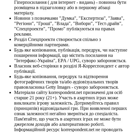
Гіперпосилання ( для інтернет - видань) - повинна бути
розміщена в підзаголовку або в першому абзаці
матеріалу.
Новини з позначками "Думка", "Експертиза", "Заява",
"Регіони", "Гроші", "Влада", "Вибори", "Тест-драйв",
"Спецпроекти", "Промо" публікуються на правах
реклами.
Розділ Спецпроекти створюється спільно з
комерційними партнерами.
Будь яке копіювання, публікація, передрук, чи наступне
поширення інформації, що містить посилання на
"Інтерфакс-Україна", EPA / UPG, суворо забороняється.
Власник веб-сторінки в розділі Я-Корреспондент є автор
публікації.
Будь-яке копіювання, передрук та відтворення
фотографічних творів та/або аудіовізуальних творів
правовласника Getty Images - суворо забороняється.
Матеріали сайту korrespondent.net призначені для осіб
старше 21 року (21+). Участь в азартних іграх може
викликати ігрову залежність. Дотримуйтесь правил
(принципів) відповідальної гри. При виявленні перших
ознак залежності негайно зверніться до спеціаліста.
Пам'ятайте, що участь в азартних іграх не може бути
джерелом доходів або альтернативою роботі.
Інформаційний ресурс korrespondent.net не проводить