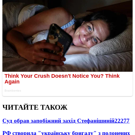
ЧИТАЙТЕ ТАКОЖ
Суд обрав запобіжний захід Стефанішиній
22277
РФ створила "українську бригаду" з полонених