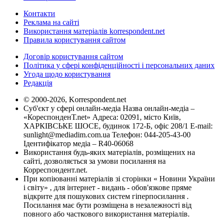
Контакти
Реклама на сайті
Використання матеріалів korrespondent.net
Правила користування сайтом
Договір користування сайтом
Політика у сфері конфіденційності і персональних даних
Угода щодо користування
Редакція
© 2000-2026, Korrespondent.net
Суб'єкт у сфері онлайн-медіа Назва онлайн-медіа –
«КореспонденТ.net» Адреса: 02091, місто Київ,
ХАРКІВСЬКЕ ШОСЕ, будинок 172-Б, офіс 208/1 E-mail:
sunlight@mediadim.com.ua
Телефон: 044-205-43-00
Ідентифікатор медіа – R40-06068
Використання будь-яких матеріалів, розміщених на
сайті, дозволяється за умови посилання на
Корреспондент.net.
При копіюванні матеріалів зі сторінки « Новини України
і світу» , для інтернет - видань - обов'язкове пряме
відкрите для пошукових систем гіперпосилання .
Посилання має бути розміщена в незалежності від
повного або часткового використання матеріалів.