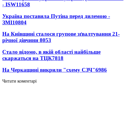
- ISW
11658
Україна поставила Путіна перед дилемою -
ЗМІ
10804
На Київщині сталося групове зґвалтування 21-
річної дівчини
8053
Стало відомо, в якій області найбільше
скаржаться на ТЦК
7818
На Черкащині викрили "схему СЗЧ"
6986
Читати коментарі