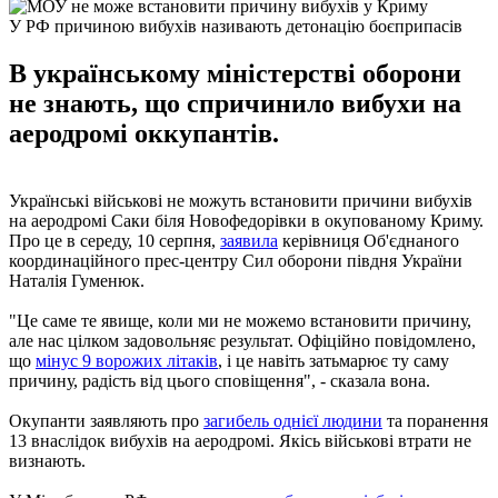
У РФ причиною вибухів називають детонацію боєприпасів
В українському міністерстві оборони
не знають, що спричинило вибухи на
аеродромі оккупантів.
Українські військові не можуть встановити причини вибухів
на аеродромі Саки біля Новофедорівки в окупованому Криму.
Про це в середу, 10 серпня,
заявила
керівниця Об'єднаного
координаційного прес-центру Сил оборони півдня України
Наталія Гуменюк.
"Це саме те явище, коли ми не можемо встановити причину,
але нас цілком задовольняє результат. Офіційно повідомлено,
що
мінус 9 ворожих літаків
, і це навіть затьмарює ту саму
причину, радість від цього сповіщення", - сказала вона.
Окупанти заявляють про
загибель однієї людини
та поранення
13 внаслідок вибухів на аеродромі. Якісь військові втрати не
визнають.