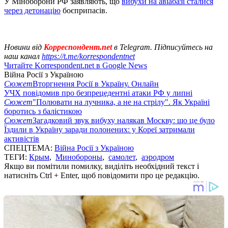
У Міноборони РФ заявляють, що
вибухи на авіабазі сталися
через детонацію
боєприпасів.
Новини від
Корреспондент.net
в Telegram. Підписуйтесь на
наш канал
https://t.me/korrespondentnet
Читайте Korrespondent.net в Google News
Війна Росії з Україною
Сюжет
Вторгнення Росії в Україну. Онлайн
УЧХ повідомив про безпрецедентні атаки РФ у липні
Сюжет
"Полювати на лучника, а не на стрілу". Як Україні
боротись з балістикою
Сюжет
Загадковий звук вибуху налякав Москву: що це було
Їздили в Україну заради полонених: у Кореї затримали
активістів
СПЕЦТЕМА:
Війна Росії з Україною
ТЕГИ:
Крым
,
Минобороны
,
самолет
,
аэродром
Якщо ви помітили помилку, виділіть необхідний текст і
натисніть Ctrl + Enter, щоб повідомити про це редакцію.