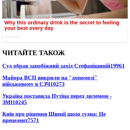
ЧИТАЙТЕ ТАКОЖ
Суд обрав запобіжний захід Стефанішиній
19961
Майора ВСП викрили на "допомозі"
військовому в СЗЧ
10273
Україна поставила Путіна перед дилемою -
ЗМІ
10245
Київ про рішення Швеції щодо судна: Це
прецедент
7571