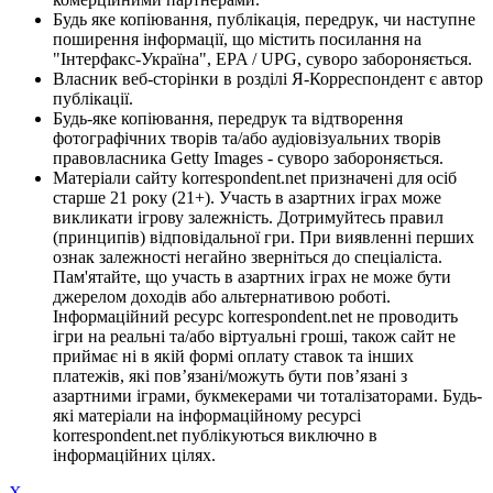
Будь яке копіювання, публікація, передрук, чи наступне
поширення інформації, що містить посилання на
"Інтерфакс-Україна", EPA / UPG, суворо забороняється.
Власник веб-сторінки в розділі Я-Корреспондент є автор
публікації.
Будь-яке копіювання, передрук та відтворення
фотографічних творів та/або аудіовізуальних творів
правовласника Getty Images - суворо забороняється.
Матеріали сайту korrespondent.net призначені для осіб
старше 21 року (21+). Участь в азартних іграх може
викликати ігрову залежність. Дотримуйтесь правил
(принципів) відповідальної гри. При виявленні перших
ознак залежності негайно зверніться до спеціаліста.
Пам'ятайте, що участь в азартних іграх не може бути
джерелом доходів або альтернативою роботі.
Інформаційний ресурс korrespondent.net не проводить
ігри на реальні та/або віртуальні гроші, також сайт не
приймає ні в якій формі оплату ставок та інших
платежів, які пов’язані/можуть бути пов’язані з
азартними іграми, букмекерами чи тоталізаторами. Будь-
які матеріали на інформаційному ресурсі
korrespondent.net публікуються виключно в
інформаційних цілях.
X