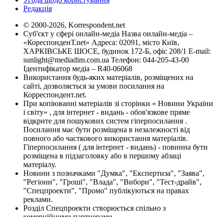
Редакція
© 2000-2026, Korrespondent.net
Суб'єкт у сфері онлайн-медіа Назва онлайн-медіа –
«КореспонденТ.net» Адреса: 02091, місто Київ,
ХАРКІВСЬКЕ ШОСЕ, будинок 172-Б, офіс 208/1 E-mail:
sunlight@mediadim.com.ua
Телефон: 044-205-43-00
Ідентифікатор медіа – R40-06068
Використання будь-яких матеріалів, розміщених на
сайті, дозволяється за умови посилання на
Корреспондент.net.
При копіюванні матеріалів зі сторінки « Новини України
і світу» , для інтернет - видань - обов'язкове пряме
відкрите для пошукових систем гіперпосилання .
Посилання має бути розміщена в незалежності від
повного або часткового використання матеріалів.
Гіперпосилання ( для інтернет - видань) - повинна бути
розміщена в підзаголовку або в першому абзаці
матеріалу.
Новини з позначками "Думка", "Експертиза", "Заява",
"Регіони", "Гроші", "Влада", "Вибори", "Тест-драйв",
"Спецпроекти", "Промо" публікуються на правах
реклами.
Розділ Спецпроекти створюється спільно з
комерційними партнерами.