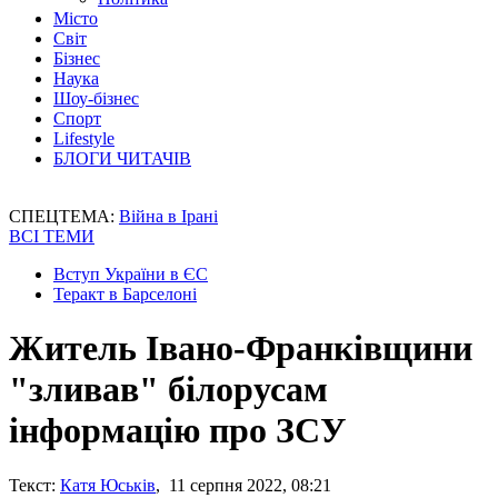
Місто
Світ
Бізнес
Наука
Шоу-бізнес
Спорт
Lifestyle
БЛОГИ ЧИТАЧІВ
СПЕЦТЕМА:
Війна в Ірані
ВСІ ТЕМИ
Вступ України в ЄС
Теракт в Барселоні
Житель Івано-Франківщини
"зливав" білорусам
інформацію про ЗСУ
Текст:
Катя Юськів
, 11 серпня 2022, 08:21