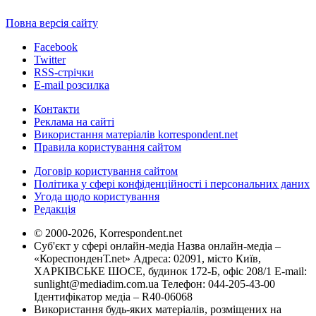
Повна версія сайту
Facebook
Twitter
RSS-стрічки
E-mail розсилка
Контакти
Реклама на сайті
Використання матеріалів korrespondent.net
Правила користування сайтом
Договір користування сайтом
Політика у сфері конфіденційності і персональних даних
Угода щодо користування
Редакція
© 2000-2026, Korrespondent.net
Суб'єкт у сфері онлайн-медіа Назва онлайн-медіа –
«КореспонденТ.net» Адреса: 02091, місто Київ,
ХАРКІВСЬКЕ ШОСЕ, будинок 172-Б, офіс 208/1 E-mail:
sunlight@mediadim.com.ua
Телефон: 044-205-43-00
Ідентифікатор медіа – R40-06068
Використання будь-яких матеріалів, розміщених на