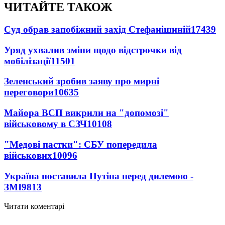
ЧИТАЙТЕ ТАКОЖ
Суд обрав запобіжний захід Стефанішиній
17439
Уряд ухвалив зміни щодо відстрочки від
мобілізації
11501
Зеленський зробив заяву про мирні
переговори
10635
Майора ВСП викрили на "допомозі"
військовому в СЗЧ
10108
"Медові пастки": СБУ попередила
військових
10096
Україна поставила Путіна перед дилемою -
ЗМІ
9813
Читати коментарі