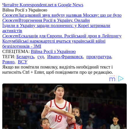
Читайте Korrespondent.net в Google News
Війна Росії з Україною
Сюжет
Загадковий звук вибуху налякав Москву: що це було
Сюжет
Вторгнення Росії в Україну. Онлайн
Їздили в Україну заради полонених: у Кореї затримали
активістів
Сюжет
Ескалація для Європи. Російський дрон в Лейпцигу
Колумбійські наркокартелі вчаться українській війні
безпілотників - ЗМІ
СПЕЦТЕМА:
Війна Росії з Україною
ТЕГИ:
Беларусь
,
суд
,
Ивано-Франковск
,
прокуратура
,
Ровно
,
ВСУ
Якщо ви помітили помилку, виділіть необхідний текст і
натисніть Ctrl + Enter, щоб повідомити про це редакцію.