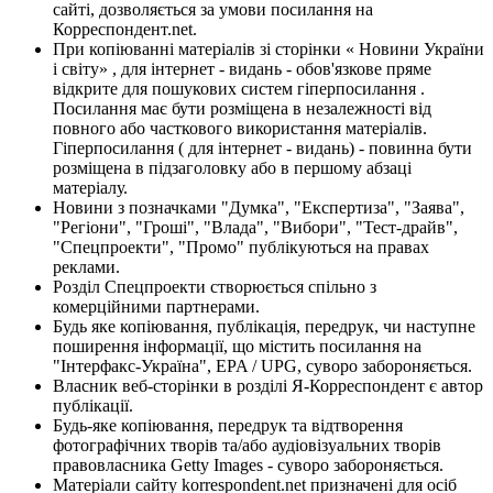
сайті, дозволяється за умови посилання на
Корреспондент.net.
При копіюванні матеріалів зі сторінки « Новини України
і світу» , для інтернет - видань - обов'язкове пряме
відкрите для пошукових систем гіперпосилання .
Посилання має бути розміщена в незалежності від
повного або часткового використання матеріалів.
Гіперпосилання ( для інтернет - видань) - повинна бути
розміщена в підзаголовку або в першому абзаці
матеріалу.
Новини з позначками "Думка", "Експертиза", "Заява",
"Регіони", "Гроші", "Влада", "Вибори", "Тест-драйв",
"Спецпроекти", "Промо" публікуються на правах
реклами.
Розділ Спецпроекти створюється спільно з
комерційними партнерами.
Будь яке копіювання, публікація, передрук, чи наступне
поширення інформації, що містить посилання на
"Інтерфакс-Україна", EPA / UPG, суворо забороняється.
Власник веб-сторінки в розділі Я-Корреспондент є автор
публікації.
Будь-яке копіювання, передрук та відтворення
фотографічних творів та/або аудіовізуальних творів
правовласника Getty Images - суворо забороняється.
Матеріали сайту korrespondent.net призначені для осіб