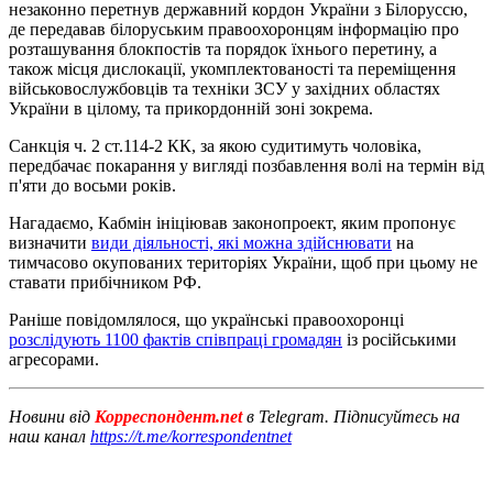
незаконно перетнув державний кордон України з Білоруссю,
де передавав білоруським правоохоронцям інформацію про
розташування блокпостів та порядок їхнього перетину, а
також місця дислокації, укомплектованості та переміщення
військовослужбовців та техніки ЗСУ у західних областях
України в цілому, та прикордонній зоні зокрема.
Санкція ч. 2 ст.114-2 КК, за якою судитимуть чоловіка,
передбачає покарання у вигляді позбавлення волі на термін від
п'яти до восьми років.
Нагадаємо, Кабмін ініціював законопроект, яким пропонує
визначити
види діяльності, які можна здійснювати
на
тимчасово окупованих територіях України, щоб при цьому не
ставати прибічником РФ.
Раніше повідомлялося, що українські правоохоронці
розслідують 1100 фактів співпраці громадян
із російськими
агресорами.
Новини від
Корреспондент.net
в Telegram. Підписуйтесь на
наш канал
https://t.me/korrespondentnet