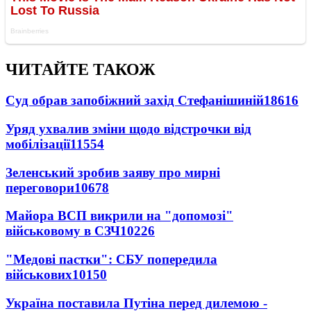
ЧИТАЙТЕ ТАКОЖ
Суд обрав запобіжний захід Стефанішиній
18616
Уряд ухвалив зміни щодо відстрочки від
мобілізації
11554
Зеленський зробив заяву про мирні
переговори
10678
Майора ВСП викрили на "допомозі"
військовому в СЗЧ
10226
"Медові пастки": СБУ попередила
військових
10150
Україна поставила Путіна перед дилемою -