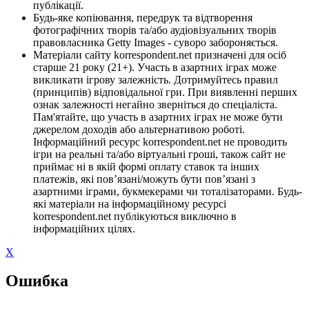
публікації.
Будь-яке копіювання, передрук та відтворення
фотографічних творів та/або аудіовізуальних творів
правовласника Getty Images - суворо забороняється.
Матеріали сайту korrespondent.net призначені для осіб
старше 21 року (21+). Участь в азартних іграх може
викликати ігрову залежність. Дотримуйтесь правил
(принципів) відповідальної гри. При виявленні перших
ознак залежності негайно зверніться до спеціаліста.
Пам'ятайте, що участь в азартних іграх не може бути
джерелом доходів або альтернативою роботі.
Інформаційний ресурс korrespondent.net не проводить
ігри на реальні та/або віртуальні гроші, також сайт не
приймає ні в якій формі оплату ставок та інших
платежів, які пов’язані/можуть бути пов’язані з
азартними іграми, букмекерами чи тоталізаторами. Будь-
які матеріали на інформаційному ресурсі
korrespondent.net публікуються виключно в
інформаційних цілях.
X
Ошибка