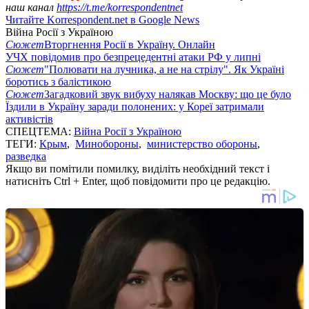
наш канал
https://t.me/korrespondentnet
Читайте Korrespondent.net в Google News
Війна Росії з Україною
Сюжет
Вторгнення Росії в Україну. Онлайн
УЧХ повідомив про безпрецедентні атаки РФ у липні
Сюжет
"Полювати на лучника, а не на стрілу". Як Україні
боротись з балістикою
Сюжет
Загадковий звук вибуху налякав Москву: що це було
Їздили в Україну заради полонених: у Кореї затримали
активістів
СПЕЦТЕМА:
Війна Росії з Україною
ТЕГИ:
Крым
,
Минобороны
,
министерство обороны
,
разведка
Якщо ви помітили помилку, виділіть необхідний текст і
натисніть Ctrl + Enter, щоб повідомити про це редакцію.