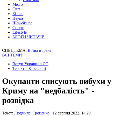
Місто
Світ
Бізнес
Наука
Шоу-бізнес
Спорт
Lifestyle
БЛОГИ ЧИТАЧІВ
СПЕЦТЕМА:
Війна в Ірані
ВСІ ТЕМИ
Вступ України в ЄС
Теракт в Барселоні
Окупанти списують вибухи у
Криму на "недбалість" -
розвідка
Текст:
Людмила Троценко
, 12 серпня 2022, 14:29