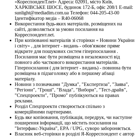
«КореспонденТ.net» Адреса: 02091, місто Київ,
ХАРКІВСЬКЕ ШОСЕ, будинок 172-Б, офіс 208/1 E-mail:
sunlight@mediadim.com.ua
Телефон: 044-205-43-00
Ідентифікатор медіа – R40-06068
Використання будь-яких матеріалів, розміщених на
сайті, дозволяється за умови посилання на
Корреспондент.net.
При копіюванні матеріалів зі сторінки « Новини України
і світу» , для інтернет - видань - обов'язкове пряме
відкрите для пошукових систем гіперпосилання .
Посилання має бути розміщена в незалежності від
повного або часткового використання матеріалів.
Гіперпосилання ( для інтернет - видань) - повинна бути
розміщена в підзаголовку або в першому абзаці
матеріалу.
Новини з позначками "Думка", "Експертиза", "Заява",
"Регіони", "Гроші", "Влада", "Вибори", "Тест-драйв",
"Спецпроекти", "Промо" публікуються на правах
реклами.
Розділ Спецпроекти створюється спільно з
комерційними партнерами.
Будь яке копіювання, публікація, передрук, чи наступне
поширення інформації, що містить посилання на
"Інтерфакс-Україна", EPA / UPG, суворо забороняється.
Власник веб-сторінки в розділі Я-Корреспондент є автор