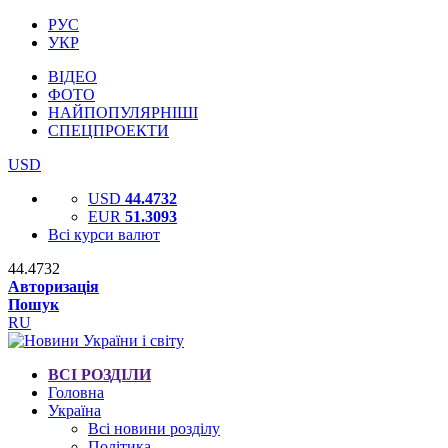
РУС
УКР
ВІДЕО
ФОТО
НАЙПОПУЛЯРНІШІ
СПЕЦПРОЕКТИ
USD
USD
44.4732
EUR
51.3093
Всі курси валют
44.4732
Авторизація
Пошук
RU
ВСІ РОЗДІЛИ
Головна
Україна
Всі новини розділу
Політика