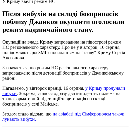
У Криму ввели режим НС
Після вибухів на складі боєприпасів
поблизу Джанкоя окупанти оголосили
режим надзвичайного стану.
Окупаційна влада Криму запровадила на півострові режим
НС регіонального характеру. Про це у вівторок, 16 серпня,
повідомляють росЗМІ з посиланням на "главу" Криму Сергія
Аксьонова.
Зазначається, що режим НС регіонального характеру
запроваджено після детонації боєприпасів у Джанкойському
районі.
Нагадаємо, у вівторок вранці, 16 серпня,
у Криму пролунали
вибухи
. Зокрема, сталося одразу два інциденти: пожежа на
трансформаторній підстанції та детонація на складі
боєприпасів у селі Майське.
Згодом стало відомо, що
на авіабазі під Сімферополем також
лунають вибухи.