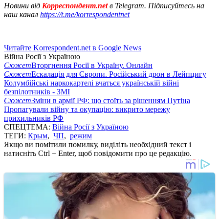
Новини від
Корреспондент.net
в Telegram. Підписуйтесь на
наш канал
https://t.me/korrespondentnet
Читайте Korrespondent.net в Google News
Війна Росії з Україною
Сюжет
Вторгнення Росії в Україну. Онлайн
Сюжет
Ескалація для Європи. Російський дрон в Лейпцигу
Колумбійські наркокартелі вчаться українській війні
безпілотників - ЗМІ
Сюжет
Зміни в армії РФ: що стоїть за рішенням Путіна
Пропагували війну та окупацію: викрито мережу
прихильників РФ
СПЕЦТЕМА:
Війна Росії з Україною
ТЕГИ:
Крым
,
ЧП
,
режим
Якщо ви помітили помилку, виділіть необхідний текст і
натисніть Ctrl + Enter, щоб повідомити про це редакцію.