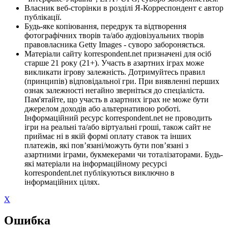
Власник веб-сторінки в розділі Я-Корреспондент є автор
публікації.
Будь-яке копіювання, передрук та відтворення
фотографічних творів та/або аудіовізуальних творів
правовласника Getty Images - суворо забороняється.
Матеріали сайту korrespondent.net призначені для осіб
старше 21 року (21+). Участь в азартних іграх може
викликати ігрову залежність. Дотримуйтесь правил
(принципів) відповідальної гри. При виявленні перших
ознак залежності негайно зверніться до спеціаліста.
Пам'ятайте, що участь в азартних іграх не може бути
джерелом доходів або альтернативою роботі.
Інформаційний ресурс korrespondent.net не проводить
ігри на реальні та/або віртуальні гроші, також сайт не
приймає ні в якій формі оплату ставок та інших
платежів, які пов’язані/можуть бути пов’язані з
азартними іграми, букмекерами чи тоталізаторами. Будь-
які матеріали на інформаційному ресурсі
korrespondent.net публікуються виключно в
інформаційних цілях.
X
Ошибка