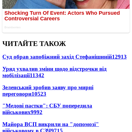
ЧИТАЙТЕ ТАКОЖ
Суд обрав запобіжний захід Стефанішиній
12913
Уряд ухвалив зміни щодо відстрочки від
мобілізації
11342
Зеленський зробив заяву про мирні
переговори
10523
"Медові пастки": СБУ попередила
військових
9992
Майора ВСП викрили на "допомозі"
військовому в СЗЧ
9715