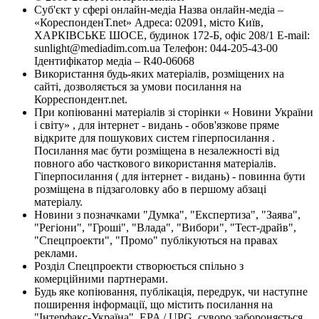
Суб'єкт у сфері онлайн-медіа Назва онлайн-медіа –
«КореспонденТ.net» Адреса: 02091, місто Київ,
ХАРКІВСЬКЕ ШОСЕ, будинок 172-Б, офіс 208/1 E-mail:
sunlight@mediadim.com.ua
Телефон: 044-205-43-00
Ідентифікатор медіа – R40-06068
Використання будь-яких матеріалів, розміщених на
сайті, дозволяється за умови посилання на
Корреспондент.net.
При копіюванні матеріалів зі сторінки « Новини України
і світу» , для інтернет - видань - обов'язкове пряме
відкрите для пошукових систем гіперпосилання .
Посилання має бути розміщена в незалежності від
повного або часткового використання матеріалів.
Гіперпосилання ( для інтернет - видань) - повинна бути
розміщена в підзаголовку або в першому абзаці
матеріалу.
Новини з позначками "Думка", "Експертиза", "Заява",
"Регіони", "Гроші", "Влада", "Вибори", "Тест-драйв",
"Спецпроекти", "Промо" публікуються на правах
реклами.
Розділ Спецпроекти створюється спільно з
комерційними партнерами.
Будь яке копіювання, публікація, передрук, чи наступне
поширення інформації, що містить посилання на
"Інтерфакс-Україна", EPA / UPG, суворо забороняється.