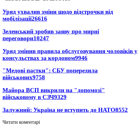
Уряд ухвалив зміни щодо відстрочки від
мобілізації
26616
Зеленський зробив заяву про мирні
переговори
10247
Уряд змінив правила обслуговування чоловіків у
консульствах за кордоном
9946
"Медові пастки": СБУ попередила
військових
9758
Майора ВСП викрили на "допомозі"
військовому в СЗЧ
9329
Залужний: Україна не вступить до НАТО
8552
Читати коментарі