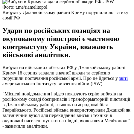
Фото: t.me/riamelitopol
Вибухи у Джанкойському районі Криму порушили логістику
армії РФ
Удари по російських позиціях на
окупованому півострові є частиною
контрнаступу України, вважають
військові аналітики.
Вибухи на військових об'єктах РФ у Джанкойському районі
Криму 16 серпня завдали значної шкоди та серйозно
порушили постачання російської армії. Про це йдеться у
звіті
американського Інституту вивчення війни (ISW).
"Місцеві повідомлення і відео показують серію вибухів на
російському складі боєприпасів і трансформаторній підстанції
в Джанкойському районі, а також на аеродромі біля
Гвардійського. Російські війська використовували Джанкой як
залізничний вузол для перекидання військ і техніки в
окуповані населені пункти на півдні, включаючи Мелітополь",
- зазначили аналітики.