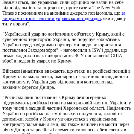
Зазначається, що українські сили офіційно не взяли на себе
відповідальність за інциденти, проте газета The New York
Times з посиланням на анонімне джерело повідомила, що
за
вибухами стоїть "елітний український підрозділ
, який діяв у
тилу ворога".
"Український удар по логістичних об'єктах у Криму, який є
суверенною територією України, не порушує зобов'язань
України перед західними партнерами щодо використання
поставленої Заходом зброї", - наголосили в ISW і додали, що
немає жодних ознак використання ЗСУ поставленої США
зброї в недавніх ударах по Криму.
Військові аналітики вважають, що атаки на російські позиції в
Криму та навколо нього, ймовірно, є частиною послідовного
контрнаступу України для відновлення контролю над
західним берегом Дніпра.
"Російські лінії постачання з Криму безпосередньо
підтримують російські сили на материковій частині України, у
тому числі в західній частині Херсонської області. Націленість
України на російські наземні шляхи сполучення, тилові та
допоміжні засоби у Криму узгоджується з українськими
контрнаступальними діями, які також націлені на мости через
річку Дніпро та російські елементи тилового забезпечення в