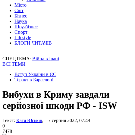
Місто
Світ
Бізнес
Наука
Шоу-бізнес
Спорт
Lifestyle
БЛОГИ ЧИТАЧІВ
СПЕЦТЕМА:
Війна в Ірані
ВСІ ТЕМИ
Вступ України в ЄС
Теракт в Барселоні
Вибухи в Криму завдали
серйозної шкоди РФ - ISW
Текст:
Катя Юськів
, 17 серпня 2022, 07:49
0
7478