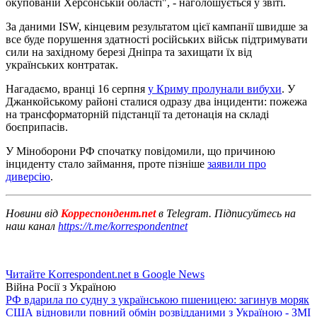
окупованій Херсонській області", - наголошується у звіті.
За даними ISW, кінцевим результатом цієї кампанії швидше за
все буде порушення здатності російських військ підтримувати
сили на західному березі Дніпра та захищати їх від
українських контратак.
Нагадаємо, вранці 16 серпня
у Криму пролунали вибухи
. У
Джанкойському районі сталися одразу два інциденти: пожежа
на трансформаторній підстанції та детонація на складі
боєприпасів.
У Міноборони РФ спочатку повідомили, що причиною
інциденту стало займання, проте пізніше
заявили про
диверсію
.
Новини від
Корреспондент.net
в Telegram. Підписуйтесь на
наш канал
https://t.me/korrespondentnet
Читайте Korrespondent.net в Google News
Війна Росії з Україною
РФ вдарила по судну з українською пшеницею: загинув моряк
США відновили повний обмін розвідданими з Україною - ЗМІ