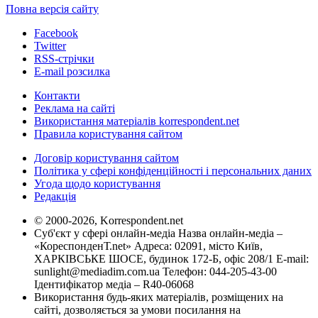
Повна версія сайту
Facebook
Twitter
RSS-стрічки
E-mail розсилка
Контакти
Реклама на сайті
Використання матеріалів korrespondent.net
Правила користування сайтом
Договір користування сайтом
Політика у сфері конфіденційності і персональних даних
Угода щодо користування
Редакція
© 2000-2026, Korrespondent.net
Суб'єкт у сфері онлайн-медіа Назва онлайн-медіа –
«КореспонденТ.net» Адреса: 02091, місто Київ,
ХАРКІВСЬКЕ ШОСЕ, будинок 172-Б, офіс 208/1 E-mail:
sunlight@mediadim.com.ua
Телефон: 044-205-43-00
Ідентифікатор медіа – R40-06068
Використання будь-яких матеріалів, розміщених на
сайті, дозволяється за умови посилання на