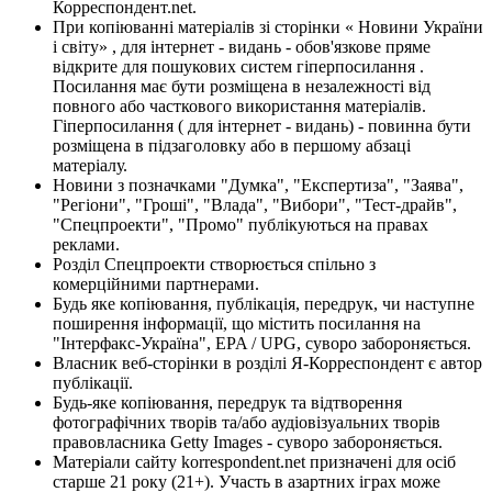
Корреспондент.net.
При копіюванні матеріалів зі сторінки « Новини України
і світу» , для інтернет - видань - обов'язкове пряме
відкрите для пошукових систем гіперпосилання .
Посилання має бути розміщена в незалежності від
повного або часткового використання матеріалів.
Гіперпосилання ( для інтернет - видань) - повинна бути
розміщена в підзаголовку або в першому абзаці
матеріалу.
Новини з позначками "Думка", "Експертиза", "Заява",
"Регіони", "Гроші", "Влада", "Вибори", "Тест-драйв",
"Спецпроекти", "Промо" публікуються на правах
реклами.
Розділ Спецпроекти створюється спільно з
комерційними партнерами.
Будь яке копіювання, публікація, передрук, чи наступне
поширення інформації, що містить посилання на
"Інтерфакс-Україна", EPA / UPG, суворо забороняється.
Власник веб-сторінки в розділі Я-Корреспондент є автор
публікації.
Будь-яке копіювання, передрук та відтворення
фотографічних творів та/або аудіовізуальних творів
правовласника Getty Images - суворо забороняється.
Матеріали сайту korrespondent.net призначені для осіб
старше 21 року (21+). Участь в азартних іграх може