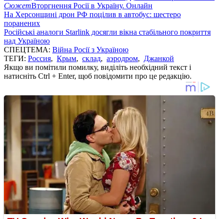
Сюжет
Вторгнення Росії в Україну. Онлайн
На Херсонщині дрон РФ поцілив в автобус: шестеро
поранених
Російські аналоги Starlink досягли вікна стабільного покриття
над Україною
СПЕЦТЕМА:
Війна Росії з Україною
ТЕГИ:
Россия
,
Крым
,
склад
,
аэродром
,
Джанкой
Якщо ви помітили помилку, виділіть необхідний текст і
натисніть Ctrl + Enter, щоб повідомити про це редакцію.