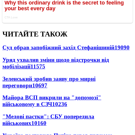
ЧИТАЙТЕ ТАКОЖ
Суд обрав запобіжний захід Стефанішиній
19090
Уряд ухвалив зміни щодо відстрочки від
мобілізації
11575
Зеленський зробив заяву про мирні
переговори
10697
Майора ВСП викрили на "допомозі"
військовому в СЗЧ
10236
"Медові пастки": СБУ попередила
військових
10160