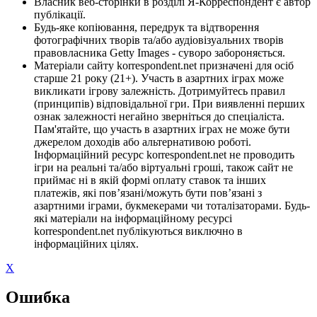
Власник веб-сторінки в розділі Я-Корреспондент є автор
публікації.
Будь-яке копіювання, передрук та відтворення
фотографічних творів та/або аудіовізуальних творів
правовласника Getty Images - суворо забороняється.
Матеріали сайту korrespondent.net призначені для осіб
старше 21 року (21+). Участь в азартних іграх може
викликати ігрову залежність. Дотримуйтесь правил
(принципів) відповідальної гри. При виявленні перших
ознак залежності негайно зверніться до спеціаліста.
Пам'ятайте, що участь в азартних іграх не може бути
джерелом доходів або альтернативою роботі.
Інформаційний ресурс korrespondent.net не проводить
ігри на реальні та/або віртуальні гроші, також сайт не
приймає ні в якій формі оплату ставок та інших
платежів, які пов’язані/можуть бути пов’язані з
азартними іграми, букмекерами чи тоталізаторами. Будь-
які матеріали на інформаційному ресурсі
korrespondent.net публікуються виключно в
інформаційних цілях.
X
Ошибка