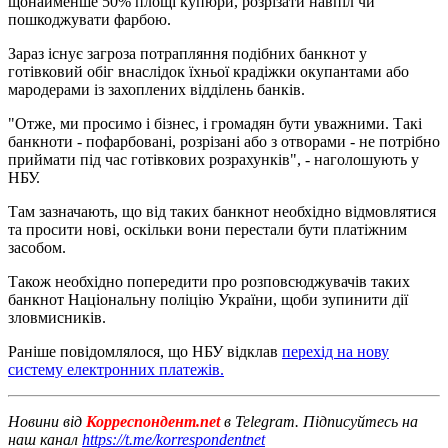
щонайменше 50% площі купюри, розрізати навпіл чи
пошкоджувати фарбою.
Зараз існує загроза потрапляння подібних банкнот у
готівковий обіг внаслідок їхньої крадіжки окупантами або
мародерами із захоплених відділень банків.
"Отже, ми просимо і бізнес, і громадян бути уважними. Такі
банкноти - пофарбовані, розрізані або з отворами - не потрібно
приймати під час готівкових розрахунків", - наголошують у
НБУ.
Там зазначають, що від таких банкнот необхідно відмовлятися
та просити нові, оскільки вони перестали бути платіжним
засобом.
Також необхідно попередити про розповсюджувачів таких
банкнот Національну поліцію України, щоби зупинити дії
зловмисників.
Раніше повідомлялося, що НБУ відклав
перехід на нову
систему електронних платежів.
Новини від
Корреспондент.net
в Telegram. Підписуйтесь на
наш канал
https://t.me/korrespondentnet