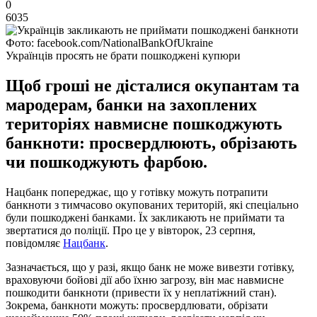
0
6035
Фото: facebook.com/NationalBankOfUkraine
Українців просять не брати пошкоджені купюри
Щоб гроші не дісталися окупантам та
мародерам, банки на захоплених
територіях навмисне пошкоджують
банкноти: просвердлюють, обрізають
чи пошкоджують фарбою.
Нацбанк попереджає, що у готівку можуть потрапити
банкноти з тимчасово окупованих територій, які спеціально
були пошкоджені банками. Їх закликають не приймати та
звертатися до поліції. Про це у вівторок, 23 серпня,
повідомляє
Нацбанк
.
Зазначається, що у разі, якщо банк не може вивезти готівку,
враховуючи бойові дії або їхню загрозу, він має навмисне
пошкодити банкноти (привести їх у неплатіжний стан).
Зокрема, банкноти можуть: просвердлювати, обрізати