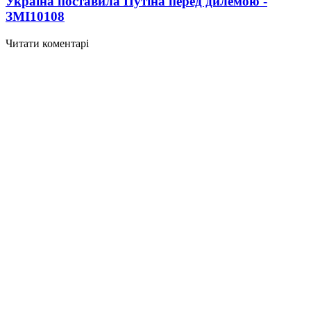
Україна поставила Путіна перед дилемою -
ЗМІ
10108
Читати коментарі