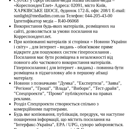
Суб'єкт у сфері онлайн-медіа Назва онлайн-медіа –
«КореспонденТ.net» Адреса: 02091, місто Київ,
ХАРКІВСЬКЕ ШОСЕ, будинок 172-Б, офіс 208/1 E-mail:
sunlight@mediadim.com.ua
Телефон: 044-205-43-00
Ідентифікатор медіа – R40-06068
Використання будь-яких матеріалів, розміщених на
сайті, дозволяється за умови посилання на
Корреспондент.net.
При копіюванні матеріалів зі сторінки « Новини України
і світу» , для інтернет - видань - обов'язкове пряме
відкрите для пошукових систем гіперпосилання .
Посилання має бути розміщена в незалежності від
повного або часткового використання матеріалів.
Гіперпосилання ( для інтернет - видань) - повинна бути
розміщена в підзаголовку або в першому абзаці
матеріалу.
Новини з позначками "Думка", "Експертиза", "Заява",
"Регіони", "Гроші", "Влада", "Вибори", "Тест-драйв",
"Спецпроекти", "Промо" публікуються на правах
реклами.
Розділ Спецпроекти створюється спільно з
комерційними партнерами.
Будь яке копіювання, публікація, передрук, чи наступне
поширення інформації, що містить посилання на
"Інтерфакс-Україна", EPA / UPG, суворо забороняється.