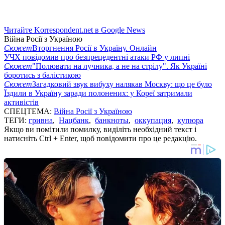
Читайте Korrespondent.net в Google News
Війна Росії з Україною
Сюжет
Вторгнення Росії в Україну. Онлайн
УЧХ повідомив про безпрецедентні атаки РФ у липні
Сюжет
"Полювати на лучника, а не на стрілу". Як Україні
боротись з балістикою
Сюжет
Загадковий звук вибуху налякав Москву: що це було
Їздили в Україну заради полонених: у Кореї затримали
активістів
СПЕЦТЕМА:
Війна Росії з Україною
ТЕГИ:
гривна
,
Нацбанк
,
банкноты
,
оккупация
,
купюра
Якщо ви помітили помилку, виділіть необхідний текст і
натисніть Ctrl + Enter, щоб повідомити про це редакцію.