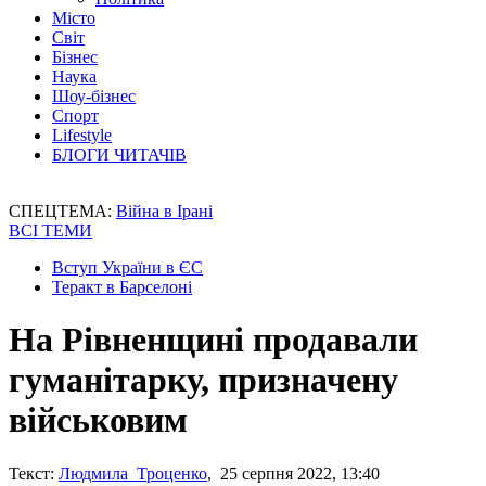
Місто
Світ
Бізнес
Наука
Шоу-бізнес
Спорт
Lifestyle
БЛОГИ ЧИТАЧІВ
СПЕЦТЕМА:
Війна в Ірані
ВСІ ТЕМИ
Вступ України в ЄС
Теракт в Барселоні
На Рівненщині продавали
гуманітарку, призначену
військовим
Текст:
Людмила Троценко
, 25 серпня 2022, 13:40