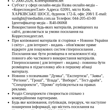
© 2000-2026, Korrespondent.net
Суб'єкт у сфері онлайн-медіа Назва онлайн-медіа –
«КореспонденТ.net» Адреса: 02091, місто Київ,
ХАРКІВСЬКЕ ШОСЕ, будинок 172-Б, офіс 208/1 E-mail:
sunlight@mediadim.com.ua
Телефон: 044-205-43-00
Ідентифікатор медіа – R40-06068
Використання будь-яких матеріалів, розміщених на
сайті, дозволяється за умови посилання на
Корреспондент.net.
При копіюванні матеріалів зі сторінки « Новини України
і світу» , для інтернет - видань - обов'язкове пряме
відкрите для пошукових систем гіперпосилання .
Посилання має бути розміщена в незалежності від
повного або часткового використання матеріалів.
Гіперпосилання ( для інтернет - видань) - повинна бути
розміщена в підзаголовку або в першому абзаці
матеріалу.
Новини з позначками "Думка", "Експертиза", "Заява",
"Регіони", "Гроші", "Влада", "Вибори", "Тест-драйв",
"Спецпроекти", "Промо" публікуються на правах
реклами.
Розділ Спецпроекти створюється спільно з
комерційними партнерами.
Будь яке копіювання, публікація, передрук, чи наступне
поширення інформації, що містить посилання на