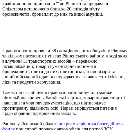
країни-донори, привозили її до Рівного та продавали.
Слідством встановлено близько 20 епізодів збуту
бронежилетів, бронеплит до них та іншої амуніції.
Правоохоронці провели 38 санкціонованих обшуків у Рівному
та кількох населених пунктах Рівненського району, в ході яких
вилучили 11 транспортних засобів – переважно,
позашляховики, товари гуманітарної допомоги –
бронежилети, плити до них, плитоноски, тепловізори та
інший військовий одяг та спорядження, а також сотні гігієни,
ліки та продукти харчування.
Також під час обшуків правоохоронці вилучили майже
півмільйона гривень, банківські картки, товарно-транспортні
накладні та чорнову документацію, що підтверджує
протиправну діяльність осіб. Наразі вирішується питання
щодо обрання підозрюваним заходів.
Раніше у Львівській області
викрито керівника благодійного
фонду
при спробі продажу автомобілів для потреб ЗСУ.