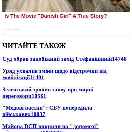
ЧИТАЙТЕ ТАКОЖ
Суд обрав запобіжний захід Стефанішиній
14748
Уряд ухвалив зміни щодо відстрочки від
мобілізації
11401
Зеленський зробив заяву про мирні
переговори
10561
"Медові пастки": СБУ попередила
військових
10037
Майора ВСП викрили на "допомозі"