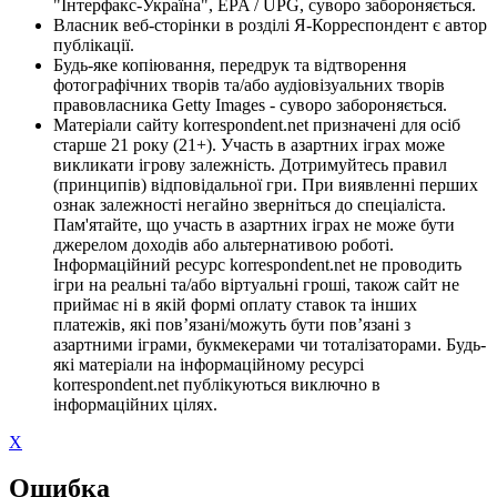
"Інтерфакс-Україна", EPA / UPG, суворо забороняється.
Власник веб-сторінки в розділі Я-Корреспондент є автор
публікації.
Будь-яке копіювання, передрук та відтворення
фотографічних творів та/або аудіовізуальних творів
правовласника Getty Images - суворо забороняється.
Матеріали сайту korrespondent.net призначені для осіб
старше 21 року (21+). Участь в азартних іграх може
викликати ігрову залежність. Дотримуйтесь правил
(принципів) відповідальної гри. При виявленні перших
ознак залежності негайно зверніться до спеціаліста.
Пам'ятайте, що участь в азартних іграх не може бути
джерелом доходів або альтернативою роботі.
Інформаційний ресурс korrespondent.net не проводить
ігри на реальні та/або віртуальні гроші, також сайт не
приймає ні в якій формі оплату ставок та інших
платежів, які пов’язані/можуть бути пов’язані з
азартними іграми, букмекерами чи тоталізаторами. Будь-
які матеріали на інформаційному ресурсі
korrespondent.net публікуються виключно в
інформаційних цілях.
X
Ошибка