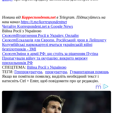
Новини від
Корреспондент.net
в Telegram. Підписуйтесь на
наш канал
https://t.me/korrespondentnet
Читайте Korrespondent.net в Google News
Війна Росії з Україною
Сюжет
Вторгнення Росії в Україну. Онлайн
Сюжет
Ескалація для Європи. Російський дрон в Лейпцигу
Колумбійські наркокартелі вчаться українській війні
безпілотників - ЗМІ
Сюжет
Зміни в армії РФ: що стоїть за рішенням Путіна
Пропагували війну та окупацію: викрито мережу
прихильників РФ
СПЕЦТЕМА:
Війна Росії з Україною
ТЕГИ:
Генпрокуратура
,
прокуратура
,
Гуманитарная помощь
Якщо ви помітили помилку, виділіть необхідний текст і
натисніть Ctrl + Enter, щоб повідомити про це редакцію.