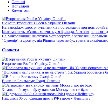
Останні
Популярні
Коментовані
Сюжет
Вторгнення Росії в Україну. Онлайн
На Запоріжжі двоє рятувальників постраждали при повторній а
Коли мовчить зв'язок - мовчить уся бригада. Зв'язківці просять
На Миколаївщині вибухнув металобрухт: є загиблий і поранені
"Сувенір" із фронту: під Рівним через вибух гранати скалічили
Сюжети
Вторгнення Росії в Україну. Онлайн
"Полювати на лучника, а не на стрілу". Як Україні боротись з 
Війна на Близькому Сході. Онлайн
Загадковий звук вибуху налякав Москву: що це було
Підсумки 06.08: Санкції проти РФ і дрон у Лейпцигу