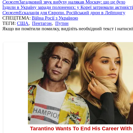
Сюжет
Загадковий звук вибуху налякав Москву: що це було
Їздили в Україну заради полонених: у Кореї затримали активіст
Сюжет
Ескалація для Європи. Російський дрон в Лейпцигу
СПЕЦТЕМА:
Війна Росії з Україною
ТЕГИ:
США
,
Пентагон
,
Путин
Якщо ви помітили помилку, виділіть необхідний текст і натисніт