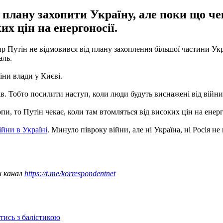
 плану захопити Україну, але поки що че
их цін на енергоносії.
Путін не відмовився від плану захоплення більшої частини Украї
аль.
іни влади у Києві.
ів. Тобто посилити наступ, коли люди будуть виснажені від війни"
 то Путін чекає, коли там втомляться від високих цін на енерг
війни в Україні
. Минуло півроку війни, але ні Україна, ні Росія н
ш канал
https://t.me/korrespondentnet
отись з балістикою