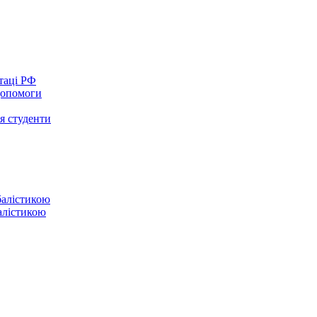
таці РФ
 допомоги
ся студенти
балістикою