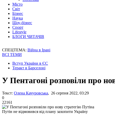
Місто
Світ
Бізнес
Наука
Шоу-бізнес
Спорт
Lifestyle
БЛОГИ ЧИТАЧІВ
СПЕЦТЕМА:
Війна в Ірані
ВСІ ТЕМИ
Вступ України в ЄС
Теракт в Барселоні
У Пентагоні розповіли про но
Текст:
Олена Качуровська
, 26 серпня 2022, 03:29
0
22161
Путін не відмовився від плану захопити Україну