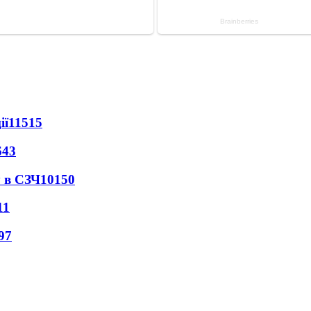
ії
11515
643
 в СЗЧ
10150
11
97