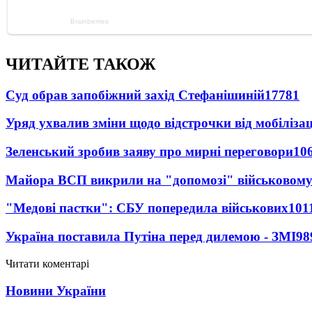
ЧИТАЙТЕ ТАКОЖ
Суд обрав запобіжний захід Стефанішиній
17781
Уряд ухвалив зміни щодо відстрочки від мобілізац
Зеленський зробив заяву про мирні переговори
10
Майора ВСП викрили на "допомозі" військовому
"Медові пастки": СБУ попередила військових
101
Україна поставила Путіна перед дилемою - ЗМІ
98
Читати коментарі
Новини України