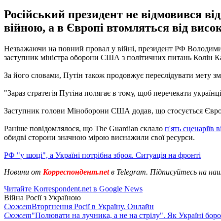
Російський президент не відмовився від
війною, а в Європі втомляться від висок
Незважаючи на повний провал у війні, президент РФ Володимир 
заступник міністра оборони США з політичних питань Колін К
За його словами, Путін також продовжує переслідувати мету зм
"Зараз стратегія Путіна полягає в тому, щоб перечекати українц
Заступник голови Міноборони США додав, що стосується Європи,
Раніше повідомлялося, що The Guardian склало
п'ять сценаріїв 
обидві сторони значною мірою виснажили свої ресурси.
РФ "у шоці", а Україні потрібна зброя. Ситуація на фронті
Новини от
Корреспондент.net
в Telegram. Підписуйтесь на на
Читайте Korrespondent.net в Google News
Війна Росії з Україною
Сюжет
Вторгнення Росії в Україну. Онлайн
Сюжет
"Полювати на лучника, а не на стрілу". Як Україні бор