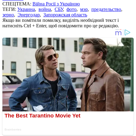
СПЕЦТЕМА:
Війна Росії з Україною
ТЕГИ:
Украина
,
война
,
СБУ
,
фото
,
мэр
,
предательство
,
зерно
,
Энергодар
,
Запорожская область
Якщо ви помітили помилку, виділіть необхідний текст і
натисніть Ctrl + Enter, щоб повідомити про це редакцію.