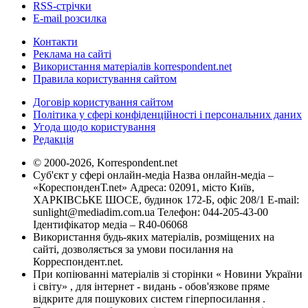
RSS-стрічки
E-mail розсилка
Контакти
Реклама на сайті
Використання матеріалів korrespondent.net
Правила користування сайтом
Договір користування сайтом
Політика у сфері конфіденційності і персональних даних
Угода щодо користування
Редакція
© 2000-2026, Korrespondent.net
Суб'єкт у сфері онлайн-медіа Назва онлайн-медіа –
«КореспонденТ.net» Адреса: 02091, місто Київ,
ХАРКІВСЬКЕ ШОСЕ, будинок 172-Б, офіс 208/1 E-mail:
sunlight@mediadim.com.ua
Телефон: 044-205-43-00
Ідентифікатор медіа – R40-06068
Використання будь-яких матеріалів, розміщених на
сайті, дозволяється за умови посилання на
Корреспондент.net.
При копіюванні матеріалів зі сторінки « Новини України
і світу» , для інтернет - видань - обов'язкове пряме
відкрите для пошукових систем гіперпосилання .