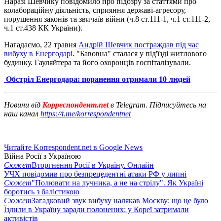
Наразі Шевчику повідомило про підозру за статтями про
колабораційну діяльність, сприяння державі-агресору,
порушення законів та звичаїв війни (ч.8 ст.111-1, ч.1 ст.111-2,
ч.1 ст.438 КК України).
Нагадаємо, 22 травня
Андрій Шевчик постраждав під час
вибуху в Енергодарі
. "Бавовна" сталася у під'їзді житлового
будинку. Гауляйтера та його охоронців госпіталізували.
Обстріл Енергодара: поранення отримали 10 людей
Новини від
Корреспондент.net
в Telegram. Підписуйтесь на
наш канал
https://t.me/korrespondentnet
Читайте Korrespondent.net в Google News
Війна Росії з Україною
Сюжет
Вторгнення Росії в Україну. Онлайн
УЧХ повідомив про безпрецедентні атаки РФ у липні
Сюжет
"Полювати на лучника, а не на стрілу". Як Україні
боротись з балістикою
Сюжет
Загадковий звук вибуху налякав Москву: що це було
Їздили в Україну заради полонених: у Кореї затримали
активістів