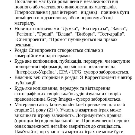
Посилання має бути розміщена в незалежності від
повного або часткового використання матеріалів.
Гіперпосилання ( для інтернет - видань) - повинна бути
розміщена в підзаголовку або в першому абзаці
матеріалу.
Новини з позначками "Думка", "Експертиза", "Заява",
"Регіони", "Гроші", "Влада", "Вибори", "Тест-драйв",
"Спецпроекти", "Промо" публікуються на правах
реклами.
Розділ Спецпроекти створюється спільно з
комерційними партнерами.
Будь яке копіювання, публікація, передрук, чи наступне
поширення інформації, що містить посилання на
"Інтерфакс-Україна", EPA / UPG, суворо забороняється.
Власник веб-сторінки в розділі Я-Корреспондент є автор
публікації.
Будь-яке копіювання, передрук та відтворення
фотографічних творів та/або аудіовізуальних творів
правовласника Getty Images - суворо забороняється.
Матеріали сайту korrespondent.net призначені для осіб
старше 21 року (21+). Участь в азартних іграх може
викликати ігрову залежність. Дотримуйтесь правил
(принципів) відповідальної гри. При виявленні перших
ознак залежності негайно зверніться до спеціаліста.
Пам'ятайте, що участь в азартних іграх не може бути