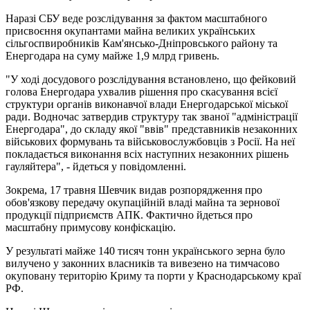
Наразі СБУ веде розслідування за фактом масштабного
присвоєння окупантами майна великих українських
сільгоспвиробників Кам'янсько-Дніпровського району та
Енергодара на суму майже 1,9 млрд гривень.
"У ході досудового розслідування встановлено, що фейковий
голова Енергодара ухвалив рішення про скасування всієї
структури органів виконавчої влади Енергодарської міської
ради. Водночас затвердив структуру так званої "адміністрації
Енергодара", до складу якої "ввів" представників незаконних
військових формувань та військовослужбовців з Росії. На неї
покладається виконання всіх наступних незаконних рішень
гауляйтера", - йдеться у повідомленні.
Зокрема, 17 травня Шевчик видав розпорядження про
обов'язкову передачу окупаційній владі майна та зернової
продукції підприємств АПК. Фактично йдеться про
масштабну примусову конфіскацію.
У результаті майже 140 тисяч тонн українського зерна було
вилучено у законних власників та вивезено на тимчасово
окуповану територію Криму та порти у Краснодарському краї
РФ.