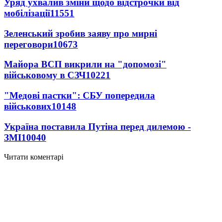
Уряд ухвалив зміни щодо відстрочки від
мобілізації
11551
Зеленський зробив заяву про мирні
переговори
10673
Майора ВСП викрили на "допомозі"
військовому в СЗЧ
10221
"Медові пастки": СБУ попередила
військових
10148
Україна поставила Путіна перед дилемою -
ЗМІ
10040
Читати коментарі