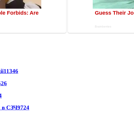
ії
11346
526
4
 в СЗЧ
9724