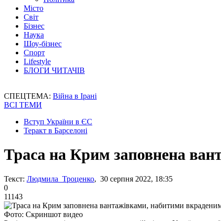
Місто
Світ
Бізнес
Наука
Шоу-бізнес
Спорт
Lifestyle
БЛОГИ ЧИТАЧІВ
СПЕЦТЕМА:
Війна в Ірані
ВСІ ТЕМИ
Вступ України в ЄС
Теракт в Барселоні
Траса на Крим заповнена ван
Текст:
Людмила Троценко
, 30 серпня 2022, 18:35
0
11143
Фото: Скриншот видео