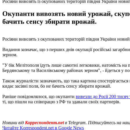
Росіяни вивозять із окупованих територій півдня України нови
Окупанти вивозять новий урожай, скупов
бачить сенсу збирати врожай.
Росіяни вивозять з окупованих територій півдня України новий
Видання зазначає, що з перших днів окупації російські загарб
зерном.
"У бік Мелітополя їдуть лише самотні легковики, натомість на
Бердянському та Василівському районах зерном", - йдеться у по
Також журналісти зазначають, що така картина спостерігається 
кидає засіяні поля, бо не бачить сенсу збирати врожай.
Раніше повідомлялося, що окупанти
вивезли до Росії 200 тисяч
ті, що пішли на співпрацю з РФ та здавали своїх партнерів.
Новини від
Корреспондент.net
в Telegram. Підписуйтесь на на
Читайте Korrespondent.net в Google News