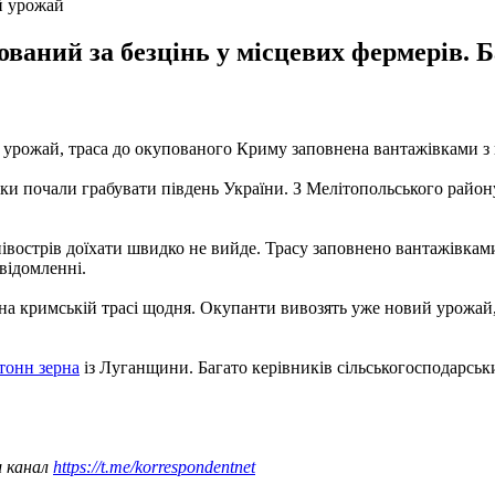
й урожай
аний за безцінь у місцевих фермерів. Баг
 урожай, траса до окупованого Криму заповнена вантажівками з 
ники почали грабувати південь України. З Мелітопольського рай
 півострів доїхати швидко не вийде. Трасу заповнено вантажівка
відомленні.
на кримській трасі щодня. Окупанти вивозять уже новий урожай, 
 тонн зерна
із Луганщини. Багато керівників сільськогосподарськи
ш канал
https://t.me/korrespondentnet