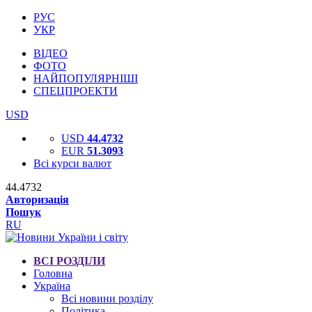
РУС
УКР
ВІДЕО
ФОТО
НАЙПОПУЛЯРНІШІ
СПЕЦПРОЕКТИ
USD
USD
44.4732
EUR
51.3093
Всі курси валют
44.4732
Авторизація
Пошук
RU
ВСІ РОЗДІЛИ
Головна
Україна
Всі новини розділу
Політика