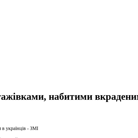
тажівками, набитими вкраденим