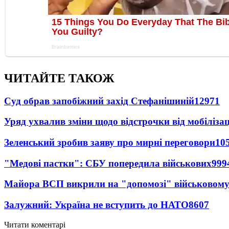
ЧИТАЙТЕ ТАКОЖ
Суд обрав запобіжний захід Стефанішиній
12971
Уряд ухвалив зміни щодо відстрочки від мобілізац
Зеленський зробив заяву про мирні переговори
10
"Медові пастки": СБУ попередила військових
999
Майора ВСП викрили на "допомозі" військовому
Залужний: Україна не вступить до НАТО
8607
Читати коментарі