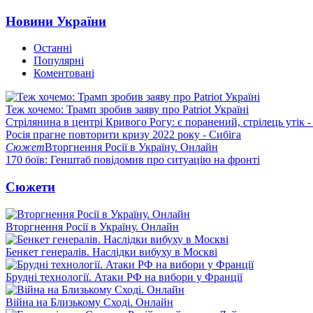
Новини України
Останні
Популярні
Коментовані
Теж хочемо: Трамп зробив заяву про Patriot Україні
Стрілянина в центрі Кривого Рогу: є поранений, стрілець утік -
Росія прагне повторити кризу 2022 року - Сибіга
Сюжет
Вторгнення Росії в Україну. Онлайн
170 боїв: Генштаб повідомив про ситуацію на фронті
Сюжети
Вторгнення Росії в Україну. Онлайн
Бенкет генералів. Наслідки вибуху в Москві
Брудні технології. Атаки РФ на вибори у Франції
Війна на Близькому Сході. Онлайн