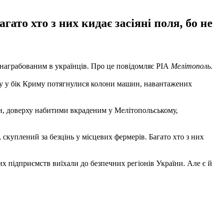
ато хто з них кидає засіяні поля, бо не
награбованим в українців. Про це повідомляє РІА
Мелітополь.
ону у бік Криму потягнулися колони машин, навантажених
ми, доверху набитими вкраденим у Мелітопольському,
скуплений за безцінь у місцевих фермерів. Багато хто з них
х підприємств виїхали до безпечних регіонів України. Але є й