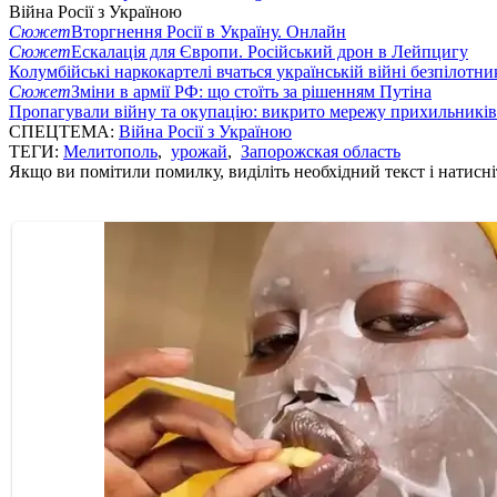
Війна Росії з Україною
Сюжет
Вторгнення Росії в Україну. Онлайн
Сюжет
Ескалація для Європи. Російський дрон в Лейпцигу
Колумбійські наркокартелі вчаться українській війні безпілотни
Сюжет
Зміни в армії РФ: що стоїть за рішенням Путіна
Пропагували війну та окупацію: викрито мережу прихильникі
СПЕЦТЕМА:
Війна Росії з Україною
ТЕГИ:
Мелитополь
,
урожай
,
Запорожская область
Якщо ви помітили помилку, виділіть необхідний текст і натисніт