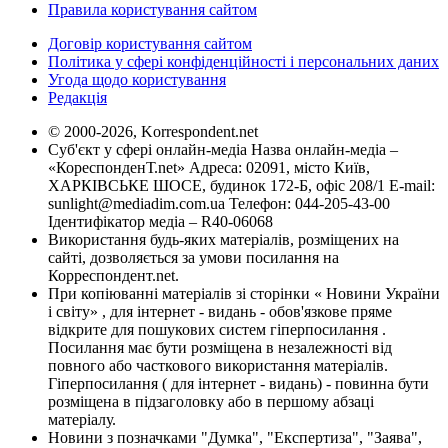
Правила користування сайтом
Договір користування сайтом
Політика у сфері конфіденційності і персональних даних
Угода щодо користування
Редакція
© 2000-2026, Korrespondent.net
Суб'єкт у сфері онлайн-медіа Назва онлайн-медіа –
«КореспонденТ.net» Адреса: 02091, місто Київ,
ХАРКІВСЬКЕ ШОСЕ, будинок 172-Б, офіс 208/1 E-mail:
sunlight@mediadim.com.ua
Телефон: 044-205-43-00
Ідентифікатор медіа – R40-06068
Використання будь-яких матеріалів, розміщених на
сайті, дозволяється за умови посилання на
Корреспондент.net.
При копіюванні матеріалів зі сторінки « Новини України
і світу» , для інтернет - видань - обов'язкове пряме
відкрите для пошукових систем гіперпосилання .
Посилання має бути розміщена в незалежності від
повного або часткового використання матеріалів.
Гіперпосилання ( для інтернет - видань) - повинна бути
розміщена в підзаголовку або в першому абзаці
матеріалу.
Новини з позначками "Думка", "Експертиза", "Заява",