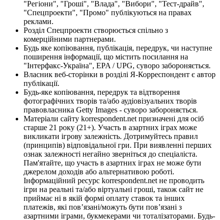
"Регіони", "Гроші", "Влада", "Вибори", "Тест-драйв",
"Спецпроекти", "Промо" публікуються на правах
реклами.
Розділ Спецпроекти створюється спільно з
комерційними партнерами.
Будь яке копіювання, публікація, передрук, чи наступне
поширення інформації, що містить посилання на
"Інтерфакс-Україна", EPA / UPG, суворо забороняється.
Власник веб-сторінки в розділі Я-Корреспондент є автор
публікації.
Будь-яке копіювання, передрук та відтворення
фотографічних творів та/або аудіовізуальних творів
правовласника Getty Images - суворо забороняється.
Матеріали сайту korrespondent.net призначені для осіб
старше 21 року (21+). Участь в азартних іграх може
викликати ігрову залежність. Дотримуйтесь правил
(принципів) відповідальної гри. При виявленні перших
ознак залежності негайно зверніться до спеціаліста.
Пам'ятайте, що участь в азартних іграх не може бути
джерелом доходів або альтернативою роботі.
Інформаційний ресурс korrespondent.net не проводить
ігри на реальні та/або віртуальні гроші, також сайт не
приймає ні в якій формі оплату ставок та інших
платежів, які пов’язані/можуть бути пов’язані з
азартними іграми, букмекерами чи тоталізаторами. Будь-