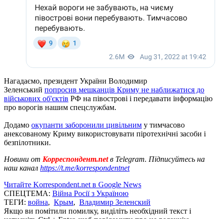
Нагадаємо, президент України Володимир
Зеленський
попросив мешканців Криму не наближатися до
військових об'єктів
РФ на півострові і передавати інформацію
про ворогів нашим спецслужбам.
Додамо
окупанти заборонили цивільним
у тимчасово
анексованому Криму використовувати піротехнічні засоби і
безпілотники.
Новини от
Корреспондент.net
в Telegram. Підписуйтесь на
наш канал
https://t.me/korrespondentnet
Читайте Korrespondent.net в Google News
СПЕЦТЕМА:
Війна Росії з Україною
ТЕГИ:
война
,
Крым
,
Владимир Зеленский
Якщо ви помітили помилку, виділіть необхідний текст і