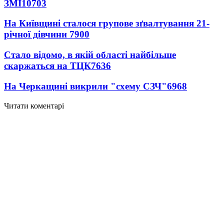
ЗМІ
10703
На Київщині сталося групове зґвалтування 21-
річної дівчини
7900
Стало відомо, в якій області найбільше
скаржаться на ТЦК
7636
На Черкащині викрили "схему СЗЧ"
6968
Читати коментарі