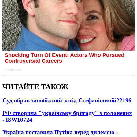
ЧИТАЙТЕ ТАКОЖ
Суд обрав запобіжний захід Стефанішиній
22196
РФ створила "українську бригаду" з полонених
- ISW
10724
Україна поставила Путіна перед дилемою -