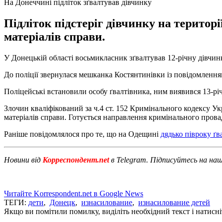
На Донеччині підліток зґвалтував дівчинку
Підліток підстеріг дівчинку на територ
матеріалів справи.
У Донецькій області восьмикласник зґвалтував 12-річну дівчин
До поліції звернулася мешканка Костянтинівки із повідомленням
Поліцейські встановили особу ґвалтівника, ним виявився 13-рі
Злочин кваліфікований за ч.4 ст. 152 Кримінального кодексу Ук
матеріалів справи. Готується направлення кримінального пров
Раніше повідомлялося про те, що на Одещині
дядько півроку ґ
Новини від
Корреспондент.net
в Telegram. Підписуйтесь на на
Читайте Korrespondent.net в Google News
ТЕГИ:
дети
,
Донецк
,
изнасилование
,
изнасилование детей
Якщо ви помітили помилку, виділіть необхідний текст і натисніт