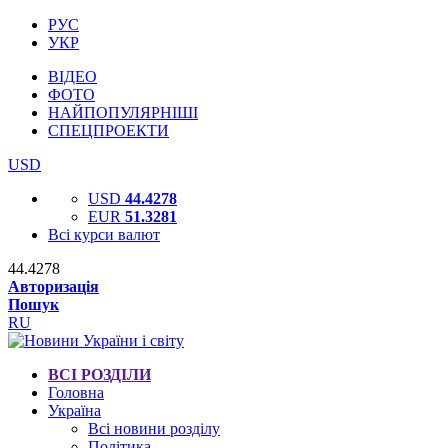
РУС
УКР
ВІДЕО
ФОТО
НАЙПОПУЛЯРНІШІ
СПЕЦПРОЕКТИ
USD
USD
44.4278
EUR
51.3281
Всі курси валют
44.4278
Авторизація
Пошук
RU
ВСІ РОЗДІЛИ
Головна
Україна
Всі новини розділу
Політика