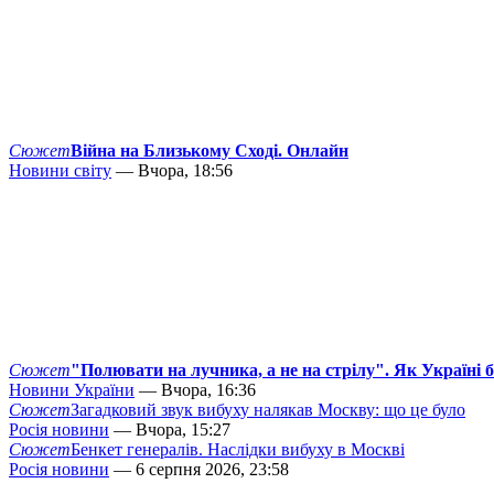
Сюжет
Війна на Близькому Сході. Онлайн
Новини світу
— Вчора, 18:56
Сюжет
"Полювати на лучника, а не на стрілу". Як Україні 
Новини України
— Вчора, 16:36
Сюжет
Загадковий звук вибуху налякав Москву: що це було
Росія новини
— Вчора, 15:27
Сюжет
Бенкет генералів. Наслідки вибуху в Москві
Росія новини
— 6 серпня 2026, 23:58