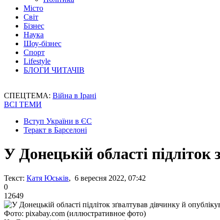
Місто
Світ
Бізнес
Наука
Шоу-бізнес
Спорт
Lifestyle
БЛОГИ ЧИТАЧІВ
СПЕЦТЕМА:
Війна в Ірані
ВСІ ТЕМИ
Вступ України в ЄС
Теракт в Барселоні
У Донецькій області підліток 
Текст:
Катя Юськів
, 6 вересня 2022, 07:42
0
12649
Фото: pixabay.com (иллюстративное фото)