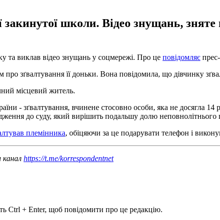
ії закинутої школи. Відео знущань, знят
ку та виклав відео знущань у соцмережі. Про це
повідомляє
прес-
 про зґвалтування її доньки. Вона повідомила, що дівчинку зґва
чний місцевий житель.
раїни - зґвалтування, вчинене стосовно особи, яка не досягла 14
адження до суду, який вирішить подальшу долю неповнолітнього 
валтував племінника
, обіцяючи за це подарувати телефон і викону
ш канал
https://t.me/korrespondentnet
ь Ctrl + Enter, щоб повідомити про це редакцію.