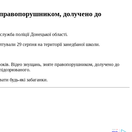
е правопорушником, долучено до
служба поліції Донецької області.
лтували 29 серпня на території занедбаної школи.
 років. Відео знущань, зняте правопорушником, долучено до
підозрюваного.
вати будь-які забаганки.