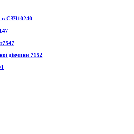
 в СЗЧ
10240
147
т
7547
ної дівчини
7152
01