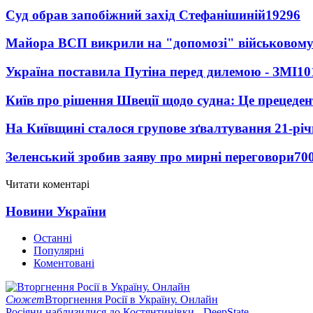
Суд обрав запобіжний захід Стефанішиній
19296
Майора ВСП викрили на "допомозі" військовому
Україна поставила Путіна перед дилемою - ЗМІ
10
Київ про рішення Швеції щодо судна: Це прецеден
На Київщині сталося групове зґвалтування 21-річ
Зеленський зробив заяву про мирні переговори
70
Читати коментарі
Новини України
Останні
Популярні
Коментовані
Сюжет
Вторгнення Росії в Україну. Онлайн
Росіяни наблизилися до Костянтинівки - DeepState