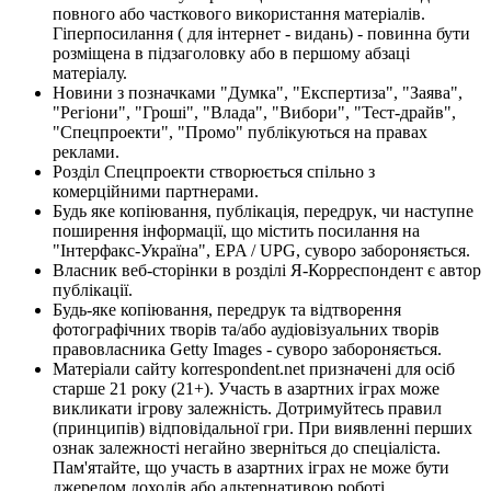
повного або часткового використання матеріалів.
Гіперпосилання ( для інтернет - видань) - повинна бути
розміщена в підзаголовку або в першому абзаці
матеріалу.
Новини з позначками "Думка", "Експертиза", "Заява",
"Регіони", "Гроші", "Влада", "Вибори", "Тест-драйв",
"Спецпроекти", "Промо" публікуються на правах
реклами.
Розділ Спецпроекти створюється спільно з
комерційними партнерами.
Будь яке копіювання, публікація, передрук, чи наступне
поширення інформації, що містить посилання на
"Інтерфакс-Україна", EPA / UPG, суворо забороняється.
Власник веб-сторінки в розділі Я-Корреспондент є автор
публікації.
Будь-яке копіювання, передрук та відтворення
фотографічних творів та/або аудіовізуальних творів
правовласника Getty Images - суворо забороняється.
Матеріали сайту korrespondent.net призначені для осіб
старше 21 року (21+). Участь в азартних іграх може
викликати ігрову залежність. Дотримуйтесь правил
(принципів) відповідальної гри. При виявленні перших
ознак залежності негайно зверніться до спеціаліста.
Пам'ятайте, що участь в азартних іграх не може бути
джерелом доходів або альтернативою роботі.