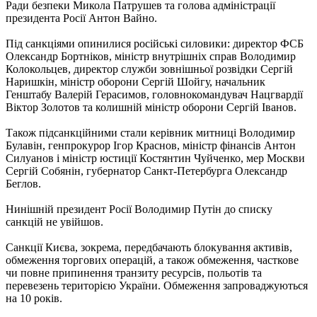
Ради безпеки Микола Патрушев та голова адміністрації
президента Росії Антон Вайно.
Під санкціями опинилися російські силовики: директор ФСБ
Олександр Бортніков, міністр внутрішніх справ Володимир
Колокольцев, директор служби зовнішньої розвідки Сергій
Наришкін, міністр оборони Сергій Шойгу, начальник
Генштабу Валерій Герасимов, головнокомандувач Нацгвардії
Віктор Золотов та колишній міністр оборони Сергій Іванов.
Також підсанкційними стали керівник митниці Володимир
Булавін, генпрокурор Ігор Краснов, міністр фінансів Антон
Силуанов і міністр юстиції Костянтин Чуйченко, мер Москви
Сергій Собянін, губернатор Санкт-Петербурга Олександр
Беглов.
Нинішній президент Росії Володимир Путін до списку
санкцій не увійшов.
Санкції Києва, зокрема, передбачають блокування активів,
обмеження торгових операцій, а також обмеження, часткове
чи повне припинення транзиту ресурсів, польотів та
перевезень територією України. Обмеження запроваджуються
на 10 років.