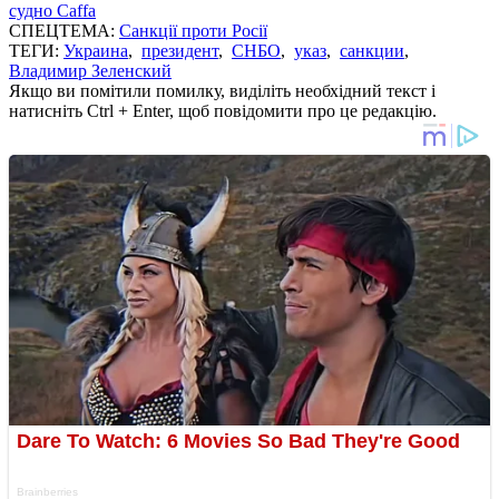
судно Caffa
СПЕЦТЕМА:
Санкції проти Росії
ТЕГИ:
Украина
,
президент
,
СНБО
,
указ
,
санкции
,
Владимир Зеленский
Якщо ви помітили помилку, виділіть необхідний текст і
натисніть Ctrl + Enter, щоб повідомити про це редакцію.