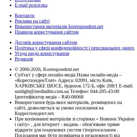
E-mail розсилка
Контакти
Реклама на сайті
Використання матеріалів korrespondent.net
Правила користування сайтом
Договір користування сайтом
Політика у сфері конфіденційності і персональних даних
Угода щодо користування
Редакція
© 2000-2026, Korrespondent.net
Суб'єкт у сфері онлайн-медіа Назва онлайн-медіа –
«КореспонденТ.net» Адреса: 02091, місто Київ,
ХАРКІВСЬКЕ ШОСЕ, будинок 172-Б, офіс 208/1 E-mail:
sunlight@mediadim.com.ua
Телефон: 044-205-43-00
Ідентифікатор медіа – R40-06068
Використання будь-яких матеріалів, розміщених на
сайті, дозволяється за умови посилання на
Корреспондент.net.
При копіюванні матеріалів зі сторінки « Новини України
і світу» , для інтернет - видань - обов'язкове пряме
відкрите для пошукових систем гіперпосилання .
Посилання має бути розміщена в незалежності від