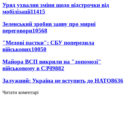
Уряд ухвалив зміни щодо відстрочки від
мобілізації
11415
Зеленський зробив заяву про мирні
переговори
10568
"Медові пастки": СБУ попередила
військових
10050
Майора ВСП викрили на "допомозі"
військовому в СЗЧ
9882
Залужний: Україна не вступить до НАТО
8636
Читати коментарі