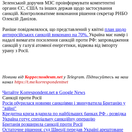
Зеленський доручив МЗС проінформувати компетентні
органи ЄС, США та інших держав щодо застосування
санкцій. Контролюватиме виконання рішення секретар РНБО
Олексій Данілов.
Раніше повідомлялося, що представлений у квітні
план щодо
антиросійських санкцій виконано на 70%.
Україна має намір і
надалі вимагати посилення санкцій проти РФ: запровадження
санкцій у галузі атомної енергетики, відмова від імпорту
урану з Росії.
Новини від
Корреспондент.net
у Telegram. Підписуйтесь на наш
канал
https://t.me/korrespondentnet
Читайте Korrespondent.net в Google News
Санкції проти Росії
Росія обурилася новими санкціями і звинуватила Британію у
"війні"
Кредитна криза вдарила по найбільших банках РФ - розвідка
Україна готує спеціальну санкційну операцію
Британія розширила санкції проти Росії
Остаточне рішення: суд Швеції передав Україні арештоване