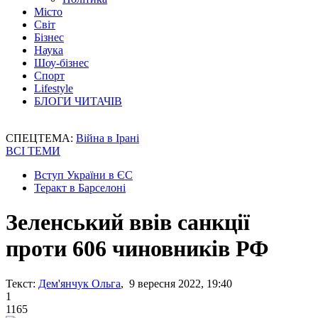
Місто
Світ
Бізнес
Наука
Шоу-бізнес
Спорт
Lifestyle
БЛОГИ ЧИТАЧІВ
СПЕЦТЕМА:
Війна в Ірані
ВСІ ТЕМИ
Вступ України в ЄС
Теракт в Барселоні
Зеленський ввів санкції
проти 606 чиновників РФ
Текст:
Дем'янчук Ольга
, 9 вересня 2022, 19:40
1
1165