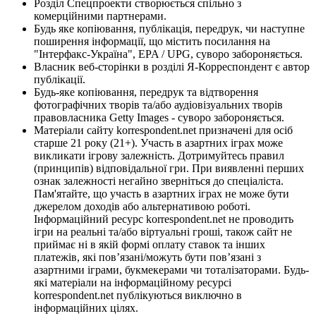
Розділ Спецпроекти створюється спільно з
комерційними партнерами.
Будь яке копіювання, публікація, передрук, чи наступне
поширення інформації, що містить посилання на
"Інтерфакс-Україна", EPA / UPG, суворо забороняється.
Власник веб-сторінки в розділі Я-Корреспондент є автор
публікації.
Будь-яке копіювання, передрук та відтворення
фотографічних творів та/або аудіовізуальних творів
правовласника Getty Images - суворо забороняється.
Матеріали сайту korrespondent.net призначені для осіб
старше 21 року (21+). Участь в азартних іграх може
викликати ігрову залежність. Дотримуйтесь правил
(принципів) відповідальної гри. При виявленні перших
ознак залежності негайно зверніться до спеціаліста.
Пам'ятайте, що участь в азартних іграх не може бути
джерелом доходів або альтернативою роботі.
Інформаційний ресурс korrespondent.net не проводить
ігри на реальні та/або віртуальні гроші, також сайт не
приймає ні в якій формі оплату ставок та інших
платежів, які пов’язані/можуть бути пов’язані з
азартними іграми, букмекерами чи тоталізаторами. Будь-
які матеріали на інформаційному ресурсі
korrespondent.net публікуються виключно в
інформаційних цілях.