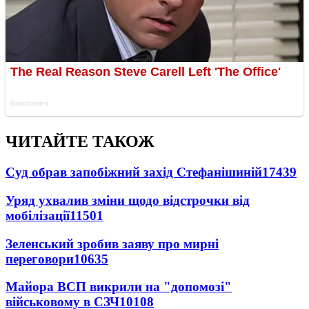
ЧИТАЙТЕ ТАКОЖ
Суд обрав запобіжний захід Стефанішиній
17439
Уряд ухвалив зміни щодо відстрочки від
мобілізації
11501
Зеленський зробив заяву про мирні
переговори
10635
Майора ВСП викрили на "допомозі"
військовому в СЗЧ
10108