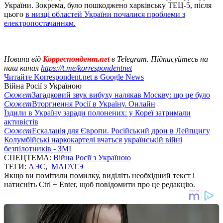
України. Зокрема, було пошкоджено харківську ТЕЦ-5, після
цього
в низці областей України почалися проблеми з
електропостачанням.
Новини від
Корреспондент.net
в Telegram. Підписуйтесь на
наш канал
https://t.me/korrespondentnet
Читайте Korrespondent.net в Google News
Війна Росії з Україною
Сюжет
Загадковий звук вибуху налякав Москву: що це було
Сюжет
Вторгнення Росії в Україну. Онлайн
Їздили в Україну заради полонених: у Кореї затримали
активістів
Сюжет
Ескалація для Європи. Російський дрон в Лейпцигу
Колумбійські наркокартелі вчаться українській війні
безпілотників - ЗМІ
СПЕЦТЕМА:
Війна Росії з Україною
ТЕГИ:
АЭС
,
МАГАТЭ
Якщо ви помітили помилку, виділіть необхідний текст і
натисніть Ctrl + Enter, щоб повідомити про це редакцію.