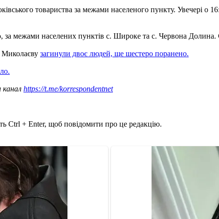
роківського товариства за межами населеного пункту. Увечері о 1
но, за межами населених пунктів с. Широке та с. Червона Долина.
по Миколаєву
загинули двоє людей, ще шестеро поранено.
ло.
ш канал
https://t.me/korrespondentnet
ь Ctrl + Enter, щоб повідомити про це редакцію.