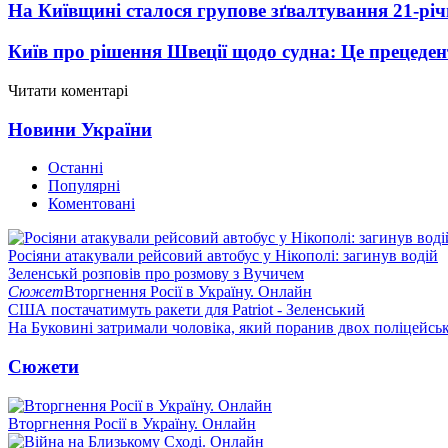
На Київщині сталося групове зґвалтування 21-річ
Київ про рішення Швеції щодо судна: Це прецеден
Читати коментарі
Новини України
Останні
Популярні
Коментовані
Росіяни атакували рейсовий автобус у Нікополі: загинув водій
Зеленськй розповів про розмову з Вучичем
Сюжет
Вторгнення Росії в Україну. Онлайн
США постачатимуть ракети для Patriot - Зеленський
На Буковині затримали чоловіка, який поранив двох поліцейсь
Сюжети
Вторгнення Росії в Україну. Онлайн