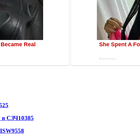
525
 в СЗЧ
10385
 ISW
9558