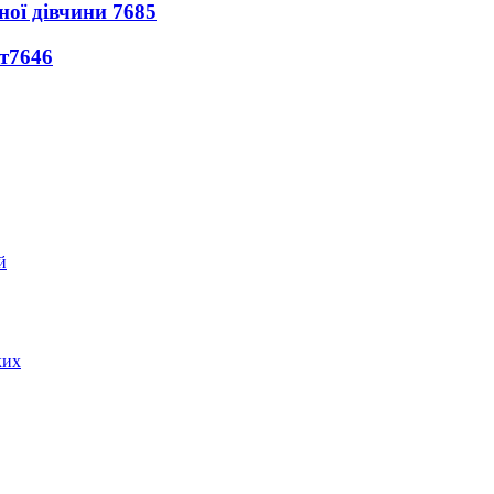
ної дівчини
7685
т
7646
ких