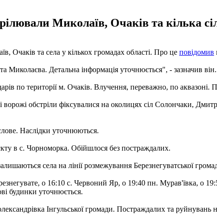
трілювали Миколаїв, Очаків та кілька сі
їв, Очаків та села у кількох громадах області. Про це
повідомив
ста Миколаєва. Детальна інформація уточнюється", - зазначив він.
дарів по території м. Очаків. Влучення, переважно, по аквазоні.
чі ворожі обстріли фіксувалися на околицях сіл Солончаки, Дмитр
.
єлове. Наслідки уточнюються.
єкту в с. Чорноморка. Обійшлося без постраждалих.
залишаються села на лінії розмежування Березнегуватської грома
резнегувате, о 16:10 с. Червоний Яр, о 19:40 пн. Мурав'ївка, о 
ві будинки уточнюється.
оолександрівка Інгульської громади. Постраждалих та руйнувань н