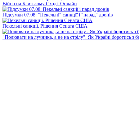
Війна на Близькому Сході. Онлайн
Підсумки 07.08: "Пекельні" санкції і "парад" дронів
Пекельні санкції. Рішення Сената США
"Полювати на лучника, а не на стрілу". Як Україні боротись з 