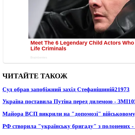
ЧИТАЙТЕ ТАКОЖ
Суд обрав запобіжний захід Стефанішиній
21973
Україна поставила Путіна перед дилемою - ЗМІ
10
Майора ВСП викрили на "допомозі" військовому
РФ створила "українську бригаду" з полонених -