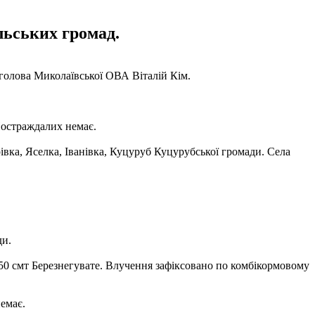
льських громад.
голова Миколаївської ОВА Віталій Кім.
 Постраждалих немає.
івка, Яселка, Іванівка, Куцуруб Куцурубської громади. Села
ди.
19:50 смт Березнегувате. Влучення зафіксовано по комбікормовому
емає.