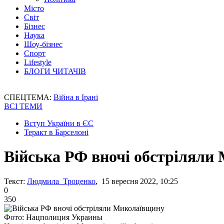
Місто
Світ
Бізнес
Наука
Шоу-бізнес
Спорт
Lifestyle
БЛОГИ ЧИТАЧІВ
СПЕЦТЕМА:
Війна в Ірані
ВСІ ТЕМИ
Вступ України в ЄС
Теракт в Барселоні
Війська РФ вночі обстріляли
Текст:
Людмила Троценко
, 15 вересня 2022, 10:25
0
350
Фото: Нацполиция Украины