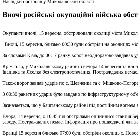
Наслідки обстрілів у Миколаївській області
Вночі російські окупаційні війська обс
Окупанти вночі, 15 вересня, обстрілювали околиці міста Микола
"Вночі, 15 вересня, близько 00:30 були обстріли на околицях мі
За словами Кіма, до 06:17 ранку ворог неодноразово завдавав у
Крім того, у Миколаївському районі з вечора 14 вересня та вно
Іванівка та Яселка без електропостачання. Постраждалих немає
Також ворог завдав ударів по с. Шевченка та с. Мішково-Погор
З 00:30 ракетних ударів було завдано по інфраструктурному об'
Зазначається, що у Баштанському районі під постійним вогнем 
Вчора, 14 вересня, о 10:45 під обстрілами опинилися станція Бе
заводу. Постраждалих немає. Інформація про пошкоджені житло
Вранці 15 вересня близько 07:00 були обстріли околиць с. Нов