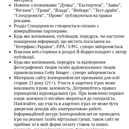
Новини з позначками "Думка", "Експертиза", "Заява",
"Регіони", "Гроші", "Влада", "Вибори", "Тест-драйв",
"Спецпроекти", "Промо" публікуються на правах
реклами.
Розділ Спецпроекти створюється спільно з
комерційними партнерами.
Будь яке копіювання, публікація, передрук, чи наступне
поширення інформації, що містить посилання на
"Інтерфакс-Україна", EPA / UPG, суворо забороняється.
Власник веб-сторінки в розділі Я-Корреспондент є автор
публікації.
Будь-яке копіювання, передрук та відтворення
фотографічних творів та/або аудіовізуальних творів
правовласника Getty Images - суворо забороняється.
Матеріали сайту korrespondent.net призначені для осіб
старше 21 року (21+). Участь в азартних іграх може
викликати ігрову залежність. Дотримуйтесь правил
(принципів) відповідальної гри. При виявленні перших
ознак залежності негайно зверніться до спеціаліста.
Пам'ятайте, що участь в азартних іграх не може бути
джерелом доходів або альтернативою роботі.
Інформаційний ресурс korrespondent.net не проводить
ігри на реальні та/або віртуальні гроші, також сайт не
приймає ні в якій формі оплату ставок та інших