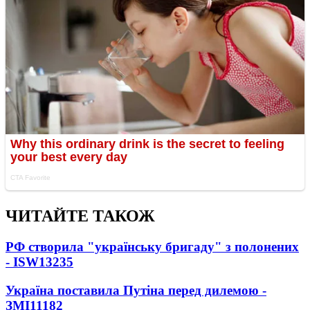
ЧИТАЙТЕ ТАКОЖ
РФ створила "українську бригаду" з полонених
- ISW
13235
Україна поставила Путіна перед дилемою -
ЗМІ
11182