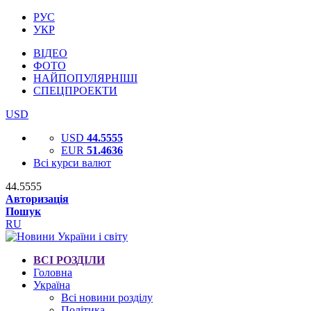
РУС
УКР
ВІДЕО
ФОТО
НАЙПОПУЛЯРНІШІ
СПЕЦПРОЕКТИ
USD
USD
44.5555
EUR
51.4636
Всі курси валют
44.5555
Авторизація
Пошук
RU
ВСІ РОЗДІЛИ
Головна
Україна
Всі новини розділу
Політика