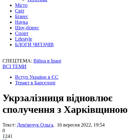
Місто
Світ
Бізнес
Наука
Шоу-бізнес
Спорт
Lifestyle
БЛОГИ ЧИТАЧІВ
СПЕЦТЕМА:
Війна в Ірані
ВСІ ТЕМИ
Вступ України в ЄС
Теракт в Барселоні
Укрзалізниця відновлює
сполучення з Харківщиною
Текст:
Дем'янчук Ольга
, 16 вересня 2022, 19:54
0
1241