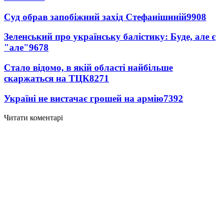
Суд обрав запобіжний захід Стефанішиній
9908
Зеленський про українську балістику: Буде, але є
"але"
9678
Стало відомо, в якій області найбільше
скаржаться на ТЦК
8271
Україні не вистачає грошей на армію
7392
Читати коментарі