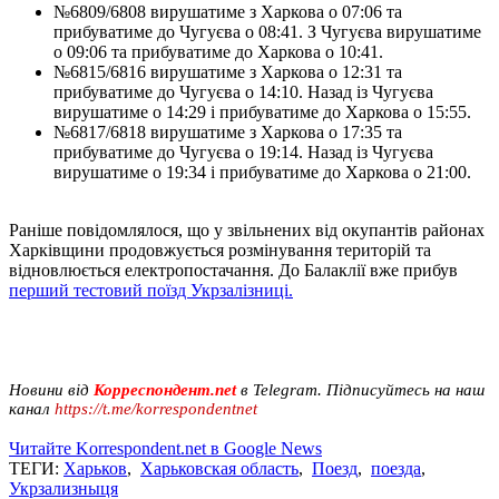
№6809/6808 вирушатиме з Харкова о 07:06 та
прибуватиме до Чугуєва о 08:41. З Чугуєва вирушатиме
о 09:06 та прибуватиме до Харкова о 10:41.
№6815/6816 вирушатиме з Харкова о 12:31 та
прибуватиме до Чугуєва о 14:10. Назад із Чугуєва
вирушатиме о 14:29 і прибуватиме до Харкова о 15:55.
№6817/6818 вирушатиме з Харкова о 17:35 та
прибуватиме до Чугуєва о 19:14. Назад із Чугуєва
вирушатиме о 19:34 і прибуватиме до Харкова о 21:00.
Раніше повідомлялося, що у звільнених від окупантів районах
Харківщини продовжується розмінування територій та
відновлюється електропостачання. До Балаклії вже прибув
перший тестовий поїзд Укрзалізниці.
Новини від
Корреспондент.net
в Telegram. Підписуйтесь на наш
канал
https://t.me/korrespondentnet
Читайте Korrespondent.net в Google News
ТЕГИ:
Харьков
,
Харьковская область
,
Поезд
,
поезда
,
Укрзализныця