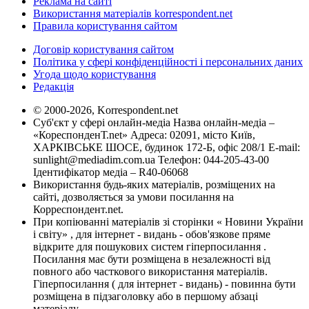
Реклама на сайті
Використання матеріалів korrespondent.net
Правила користування сайтом
Договір користування сайтом
Політика у сфері конфіденційності і персональних даних
Угода щодо користування
Редакція
© 2000-2026, Korrespondent.net
Суб'єкт у сфері онлайн-медіа Назва онлайн-медіа –
«КореспонденТ.net» Адреса: 02091, місто Київ,
ХАРКІВСЬКЕ ШОСЕ, будинок 172-Б, офіс 208/1 E-mail:
sunlight@mediadim.com.ua
Телефон: 044-205-43-00
Ідентифікатор медіа – R40-06068
Використання будь-яких матеріалів, розміщених на
сайті, дозволяється за умови посилання на
Корреспондент.net.
При копіюванні матеріалів зі сторінки « Новини України
і світу» , для інтернет - видань - обов'язкове пряме
відкрите для пошукових систем гіперпосилання .
Посилання має бути розміщена в незалежності від
повного або часткового використання матеріалів.
Гіперпосилання ( для інтернет - видань) - повинна бути
розміщена в підзаголовку або в першому абзаці
матеріалу.