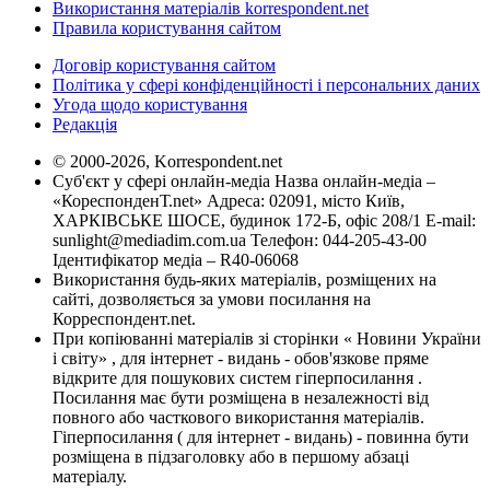
Використання матеріалів korrespondent.net
Правила користування сайтом
Договір користування сайтом
Політика у сфері конфіденційності і персональних даних
Угода щодо користування
Редакція
© 2000-2026, Korrespondent.net
Суб'єкт у сфері онлайн-медіа Назва онлайн-медіа –
«КореспонденТ.net» Адреса: 02091, місто Київ,
ХАРКІВСЬКЕ ШОСЕ, будинок 172-Б, офіс 208/1 E-mail:
sunlight@mediadim.com.ua
Телефон: 044-205-43-00
Ідентифікатор медіа – R40-06068
Використання будь-яких матеріалів, розміщених на
сайті, дозволяється за умови посилання на
Корреспондент.net.
При копіюванні матеріалів зі сторінки « Новини України
і світу» , для інтернет - видань - обов'язкове пряме
відкрите для пошукових систем гіперпосилання .
Посилання має бути розміщена в незалежності від
повного або часткового використання матеріалів.
Гіперпосилання ( для інтернет - видань) - повинна бути
розміщена в підзаголовку або в першому абзаці
матеріалу.