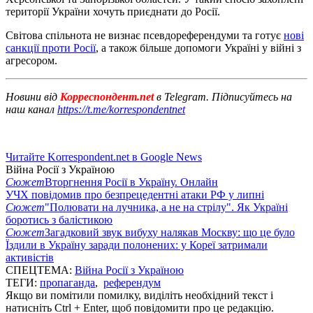
території України хочуть приєднати до Росії.
Світова спільнота не визнає псевдореферендуми та готує
нові
санкції проти Росії
, а також більше допомоги Україні у війні з
агресором.
Новини від
Корреспондент.net
в Telegram. Підписуйтесь на
наш канал
https://t.me/korrespondentnet
Читайте Korrespondent.net в Google News
Війна Росії з Україною
Сюжет
Вторгнення Росії в Україну. Онлайн
УЧХ повідомив про безпрецедентні атаки РФ у липні
Сюжет
"Полювати на лучника, а не на стрілу". Як Україні
боротись з балістикою
Сюжет
Загадковий звук вибуху налякав Москву: що це було
Їздили в Україну заради полонених: у Кореї затримали
активістів
СПЕЦТЕМА:
Війна Росії з Україною
ТЕГИ:
пропаганда
,
референдум
Якщо ви помітили помилку, виділіть необхідний текст і
натисніть Ctrl + Enter, щоб повідомити про це редакцію.