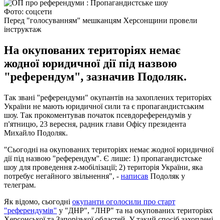
Фото: соцсети
Перед "голосуванням" мешканцям Херсонщини провели
інструктаж
На окупованих територіях немає
жодної юридичної дії під назвою
"референдум", зазначив Подоляк.
Так звані "референдуми" окупантів на захоплених територіях
України не мають юридичної сили та є пропагандистським
шоу. Так прокоментував початок псевдореферендумів у
п'ятницю, 23 вересня, радник глави Офісу президента
Михайло Подоляк.
"Сьогодні на окупованих територіях немає жодної юридичної
дії під назвою "референдум". Є лише: 1) пропагандистське
шоу для проведення z-мобілізації; 2) територія України, яка
потребує негайного звільнення", -
написав
Подоляк у
телеграм.
Як відомо, сьогодні
окупанти оголосили про старт
"референдумів"
у "ДНР", "ЛНР" та на окупованих територіях
Херсонської та Запорізької областей. У такий спосіб захоплені