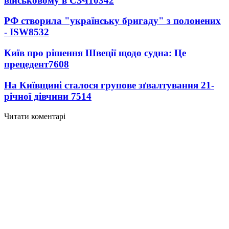
військовому в СЗЧ
10342
РФ створила "українську бригаду" з полонених
- ISW
8532
Київ про рішення Швеції щодо судна: Це
прецедент
7608
На Київщині сталося групове зґвалтування 21-
річної дівчини
7514
Читати коментарі