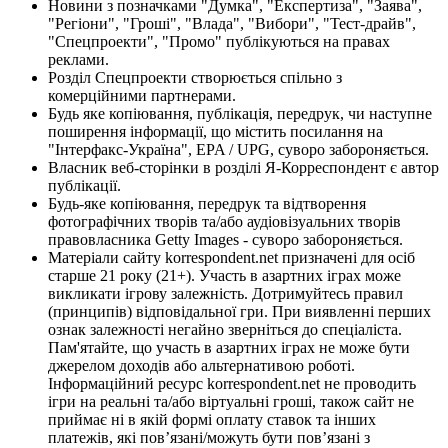
Новини з позначками "Думка", "Експертиза", "Заява",
"Регіони", "Гроші", "Влада", "Вибори", "Тест-драйв",
"Спецпроекти", "Промо" публікуються на правах
реклами.
Розділ Спецпроекти створюється спільно з
комерційними партнерами.
Будь яке копіювання, публікація, передрук, чи наступне
поширення інформації, що містить посилання на
"Інтерфакс-Україна", EPA / UPG, суворо забороняється.
Власник веб-сторінки в розділі Я-Корреспондент є автор
публікації.
Будь-яке копіювання, передрук та відтворення
фотографічних творів та/або аудіовізуальних творів
правовласника Getty Images - суворо забороняється.
Матеріали сайту korrespondent.net призначені для осіб
старше 21 року (21+). Участь в азартних іграх може
викликати ігрову залежність. Дотримуйтесь правил
(принципів) відповідальної гри. При виявленні перших
ознак залежності негайно зверніться до спеціаліста.
Пам'ятайте, що участь в азартних іграх не може бути
джерелом доходів або альтернативою роботі.
Інформаційний ресурс korrespondent.net не проводить
ігри на реальні та/або віртуальні гроші, також сайт не
приймає ні в якій формі оплату ставок та інших
платежів, які пов’язані/можуть бути пов’язані з