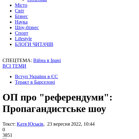
Місто
Світ
Бізнес
Наука
Шоу-бізнес
Спорт
Lifestyle
БЛОГИ ЧИТАЧІВ
СПЕЦТЕМА:
Війна в Ірані
ВСІ ТЕМИ
Вступ України в ЄС
Теракт в Барселоні
ОП про "референдуми":
Пропагандистське шоу
Текст:
Катя Юськів
, 23 вересня 2022, 10:44
0
3851