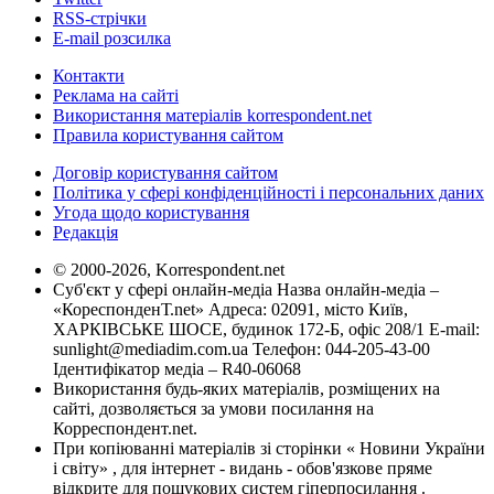
RSS-стрічки
E-mail розсилка
Контакти
Реклама на сайті
Використання матеріалів korrespondent.net
Правила користування сайтом
Договір користування сайтом
Політика у сфері конфіденційності і персональних даних
Угода щодо користування
Редакція
© 2000-2026, Korrespondent.net
Суб'єкт у сфері онлайн-медіа Назва онлайн-медіа –
«КореспонденТ.net» Адреса: 02091, місто Київ,
ХАРКІВСЬКЕ ШОСЕ, будинок 172-Б, офіс 208/1 E-mail:
sunlight@mediadim.com.ua
Телефон: 044-205-43-00
Ідентифікатор медіа – R40-06068
Використання будь-яких матеріалів, розміщених на
сайті, дозволяється за умови посилання на
Корреспондент.net.
При копіюванні матеріалів зі сторінки « Новини України
і світу» , для інтернет - видань - обов'язкове пряме
відкрите для пошукових систем гіперпосилання .