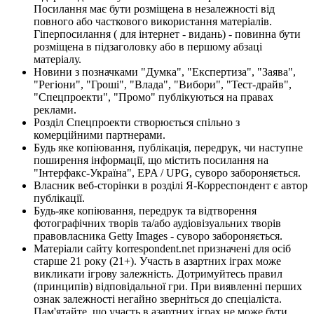
Посилання має бути розміщена в незалежності від
повного або часткового використання матеріалів.
Гіперпосилання ( для інтернет - видань) - повинна бути
розміщена в підзаголовку або в першому абзаці
матеріалу.
Новини з позначками "Думка", "Експертиза", "Заява",
"Регіони", "Гроші", "Влада", "Вибори", "Тест-драйв",
"Спецпроекти", "Промо" публікуються на правах
реклами.
Розділ Спецпроекти створюється спільно з
комерційними партнерами.
Будь яке копіювання, публікація, передрук, чи наступне
поширення інформації, що містить посилання на
"Інтерфакс-Україна", EPA / UPG, суворо забороняється.
Власник веб-сторінки в розділі Я-Корреспондент є автор
публікації.
Будь-яке копіювання, передрук та відтворення
фотографічних творів та/або аудіовізуальних творів
правовласника Getty Images - суворо забороняється.
Матеріали сайту korrespondent.net призначені для осіб
старше 21 року (21+). Участь в азартних іграх може
викликати ігрову залежність. Дотримуйтесь правил
(принципів) відповідальної гри. При виявленні перших
ознак залежності негайно зверніться до спеціаліста.
Пам'ятайте, що участь в азартних іграх не може бути