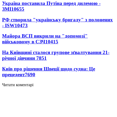
Україна поставила Путіна перед дилемою -
ЗМІ
10655
РФ створила "українську бригаду" з полонених
- ISW
10473
Майора ВСП викрили на "допомозі"
військовому в СЗЧ
10415
На Київщині сталося групове зґвалтування 21-
річної дівчини
7851
Київ про рішення Швеції щодо судна: Це
прецедент
7690
Читати коментарі