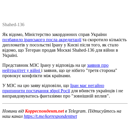
Shahed-136
Як відомо, Міністерство закордонних справ України
позбавило іранського посла акредитації
та скоротило кількість
дипломатів у посольстві Ірану у Києві після того, як стало
відомо, що Тегеран продав Москві Shahed-136 для війни в
Україні.
Представник МЗС Ірану у відповідь на це
заявив про
нейтралітет у війні
і заявив, що це нібито "третя сторона"
провокує конфлікти між країнами.
У МЗС на цю заяву відповіли, що
Іран має негайно
припинити постачання зброї Росії
для вбивств українців і не
виправдовуватись фантазіями про "зовнішній вплив".
Новини від
Корреспондент.net
в Telegram. Підписуйтесь на
наш канал
https://t.me/korrespondentnet