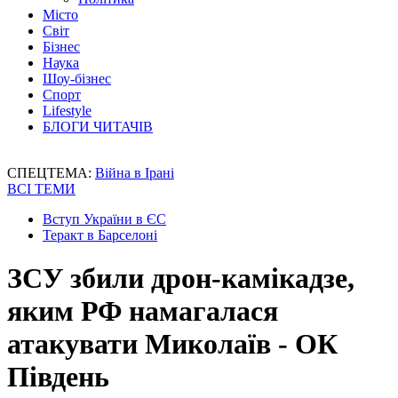
Місто
Світ
Бізнес
Наука
Шоу-бізнес
Спорт
Lifestyle
БЛОГИ ЧИТАЧІВ
СПЕЦТЕМА:
Війна в Ірані
ВСІ ТЕМИ
Вступ України в ЄС
Теракт в Барселоні
ЗСУ збили дрон-камікадзе,
яким РФ намагалася
атакувати Миколаїв - ОК
Південь