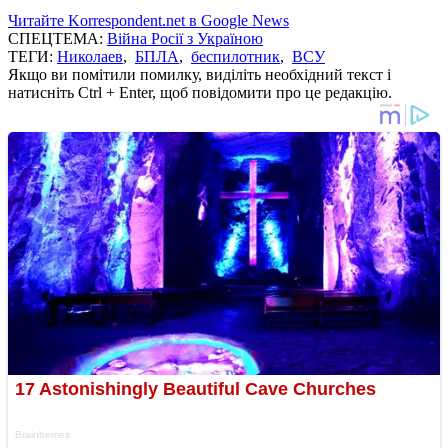
Читайте Korrespondent.net в Google News
СПЕЦТЕМА:
Війна Росії з Україною
ТЕГИ:
Николаев
,
БПЛА
,
беспилотник
,
ВСУ
Якщо ви помітили помилку, виділіть необхідний текст і
натисніть Ctrl + Enter, щоб повідомити про це редакцію.