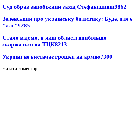
Суд обрав запобіжний захід Стефанішиній
9862
Зеленський про українську балістику: Буде, але є
"але"
9285
Стало відомо, в якій області найбільше
скаржаться на ТЦК
8213
Україні не вистачає грошей на армію
7300
Читати коментарі