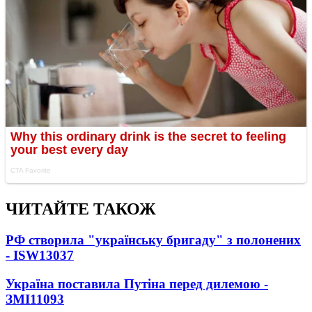
ЧИТАЙТЕ ТАКОЖ
РФ створила "українську бригаду" з полонених
- ISW
13037
Україна поставила Путіна перед дилемою -
ЗМІ
11093