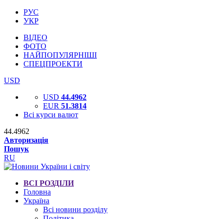
РУС
УКР
ВІДЕО
ФОТО
НАЙПОПУЛЯРНІШІ
СПЕЦПРОЕКТИ
USD
USD
44.4962
EUR
51.3814
Всі курси валют
44.4962
Авторизація
Пошук
RU
ВСІ РОЗДІЛИ
Головна
Україна
Всі новини розділу
Політика