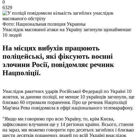
0
6329
Фото: Национальная полиция Украины
Унаслідок масованої атаки на Україну загинули щонайменше
10 людей
На місцях вибухів працюють
поліцейські, які фіксують воєнні
злочини Росії, повідомляє речник
Нацполіції.
Унаслідок ракетних ударів Російської Федерації по Україні 10
жовтня, за даними поліції, не менше 10 українців загинули, ще
близько 60 отримали поранення. Про це речник Нацполіції
Мар'яна Рева повідомила в ефірі національного телемарафону.
"Якщо ми говоримо про всю Україну, то, крім Києва,
зафіксовано влучання ще у 14 регіонах країни. Всього, станом
на зараз, ми можемо говорити про десятьох загиблих і близько
шести десятків поранених людей по всій Україні внаслідок