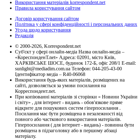
Використання матеріалів korrespondent.net
Правила користування сайтом
Договір користування сайтом
Політика у сфері конфіденційності і персональних даних
Угода щодо користування
Редакція
© 2000-2026, Korrespondent.net
Суб'єкт у сфері онлайн-медіа Назва онлайн-медіа –
«КореспонденТ.net» Адреса: 02091, місто Київ,
ХАРКІВСЬКЕ ШОСЕ, будинок 172-Б, офіс 208/1 E-mail:
sunlight@mediadim.com.ua
Телефон: 044-205-43-00
Ідентифікатор медіа – R40-06068
Використання будь-яких матеріалів, розміщених на
сайті, дозволяється за умови посилання на
Корреспондент.net.
При копіюванні матеріалів зі сторінки « Новини України
і світу» , для інтернет - видань - обов'язкове пряме
відкрите для пошукових систем гіперпосилання .
Посилання має бути розміщена в незалежності від
повного або часткового використання матеріалів.
Гіперпосилання ( для інтернет - видань) - повинна бути
розміщена в підзаголовку або в першому абзаці
матеріалу.