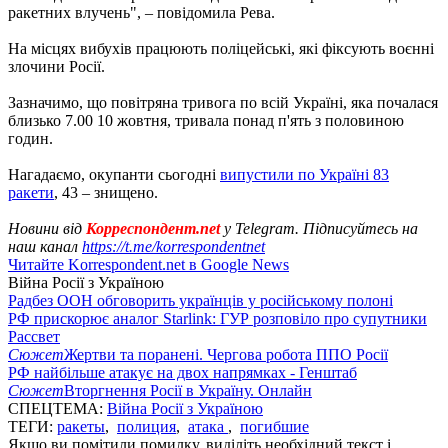
ракетних влучень", – повідомила Рева.
На місцях вибухів працюють поліцейські, які фіксують воєнні
злочини Росії.
Зазначимо, що повітряна тривога по всій Україні, яка почалася
близько 7.00 10 жовтня, тривала понад п'ять з половиною
годин.
Нагадаємо, окупанти сьогодні
випустили по Україні 83
ракети
, 43 – знищено.
Новини від
Корреспондент.net
у Telegram. Підписуйтесь на
наш канал
https://t.me/korrespondentnet
Читайте Korrespondent.net в Google News
Війна Росії з Україною
Радбез ООН обговорить українців у російському полоні
РФ прискорює аналог Starlink: ГУР розповіло про супутники
Рассвет
Сюжет
Жертви та поранені. Чергова робота ППО Росії
РФ найбільше атакує на двох напрямках - Генштаб
Сюжет
Вторгнення Росії в Україну. Онлайн
СПЕЦТЕМА:
Війна Росії з Україною
ТЕГИ:
ракеты
,
полиция
,
атака
,
погибшие
Якщо ви помітили помилку, виділіть необхідний текст і