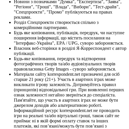
Новини з позначками "Думка", "Експертиза", "Заява",
"Регіони", "Гроші", "Влада", "Вибори", "Тест-драйв",
"Спецпроекти", "Промо" публікуються на правах
реклами.
Розділ Спецпроекти створюється спільно з
комерційними партнерами.
Будь яке копіювання, публікація, передрук, чи наступне
поширення інформації, що містить посилання на
"Інтерфакс-Україна", EPA / UPG, суворо забороняється.
Власник веб-сторінки в розділі Я-Корреспондент є автор
публікації.
Будь-яке копіювання, передрук та відтворення
фотографічних творів та/або аудіовізуальних творів
правовласника Getty Images - суворо забороняється.
Матеріали сайту korrespondent.net призначені для осіб
старше 21 року (21+). Участь в азартних іграх може
викликати ігрову залежність. Дотримуйтесь правил
(принципів) відповідальної гри. При виявленні перших
ознак залежності негайно зверніться до спеціаліста.
Пам'ятайте, що участь в азартних іграх не може бути
джерелом доходів або альтернативою роботі.
Інформаційний ресурс korrespondent.net не проводить
ігри на реальні та/або віртуальні гроші, також сайт не
приймає ні в якій формі оплату ставок та інших
платежів, які пов’язані/можуть бути пов’язані з