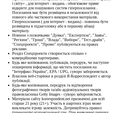
і світу» , для інтернет - видань - обов'язкове пряме
відкрите для пошукових систем гіперпосилання .
Посилання має бути розміщена в незалежності від
повного або часткового використання матеріалів.
Гіперпосилання ( для інтернет - видань) - повинна бути
розміщена в підзаголовку або в першому абзаці
матеріалу.
Новини з позначками "Думка", "Експертиза", "Заява",
"Регіони", "Гроші", "Влада", "Вибори", "Тест-драйв",
"Спецпроекти", "Промо" публікуються на правах
реклами.
Розділ Спецпроекти створюється спільно з
комерційними партнерами.
Будь яке копіювання, публікація, передрук, чи наступне
поширення інформації, що містить посилання на
"Інтерфакс-Україна", EPA / UPG, суворо забороняється.
Власник веб-сторінки в розділі Я-Корреспондент є автор
публікації.
Будь-яке копіювання, передрук та відтворення
фотографічних творів та/або аудіовізуальних творів
правовласника Getty Images - суворо забороняється.
Матеріали сайту korrespondent.net призначені для осіб
старше 21 року (21+). Участь в азартних іграх може
викликати ігрову залежність. Дотримуйтесь правил
(принципів) відповідальної гри. При виявленні перших