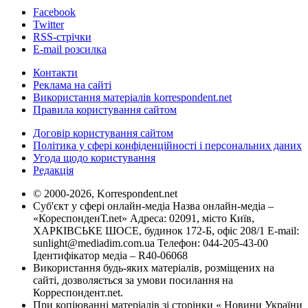
Facebook
Twitter
RSS-стрічки
E-mail розсилка
Контакти
Реклама на сайті
Використання матеріалів korrespondent.net
Правила користування сайтом
Договір користування сайтом
Політика у сфері конфіденційності і персональних даних
Угода щодо користування
Редакція
© 2000-2026, Korrespondent.net
Суб'єкт у сфері онлайн-медіа Назва онлайн-медіа –
«КореспонденТ.net» Адреса: 02091, місто Київ,
ХАРКІВСЬКЕ ШОСЕ, будинок 172-Б, офіс 208/1 E-mail:
sunlight@mediadim.com.ua
Телефон: 044-205-43-00
Ідентифікатор медіа – R40-06068
Використання будь-яких матеріалів, розміщених на
сайті, дозволяється за умови посилання на
Корреспондент.net.
При копіюванні матеріалів зі сторінки « Новини України