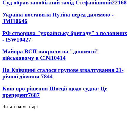
Суд обрав запобіжний захід Стефанішиній
22168
Україна поставила Путіна перед дилемою -
ЗМІ
10646
РФ створила "українську бригаду" з полонених
- ISW
10427
Майора ВСП викрили на "допомозі"
військовому в СЗЧ
10414
На Київщині сталося групове зґвалтування 21-
річної дівчини
7844
Київ про рішення Швеції щодо судна: Це
прецедент
7687
Читати коментарі