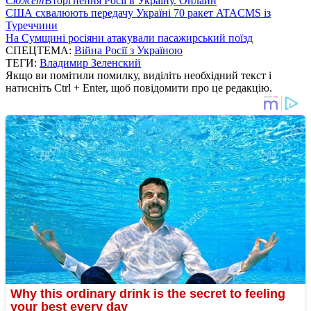
Сюжет
Вторгнення Росії в Україну. Онлайн
США схвалюють передачу Україні 70 ракет ATACMS із
Туреччини
На Сумщині росіяни атакували пасажирський поїзд
СПЕЦТЕМА:
Війна Росії з Україною
ТЕГИ:
Владимир Зеленский
Якщо ви помітили помилку, виділіть необхідний текст і
натисніть Ctrl + Enter, щоб повідомити про це редакцію.