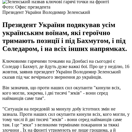
Фото: Офис президента
Президент України Володимир Зеленський
Президент України подякував усім
українським воїнам, які героїчно
тримають позиції і під Бахмутом, і під
Соледаром, і на всіх інших напрямках.
Ключовими гарячими точками на Донбасі на сьогодні є
Соледар і Бахмут, де йдуть дуже важкі бої. Про це у неділю, 16
жовтня, заявив президент України Володимир Зеленський
сказав під час вечірнього звернення до українців.
Він зазначив, що проти наших сил окупанти "кинули всіх,
кого могли, зокрема, і дві тисячі "зеків" - вони серед
найманців саме там".
"Ситуація на передовій за минулу добу істотних змін не
зазнала. Проти наших сил окупанти кинули всіх, кого могли, у
тому числі й дві тисячі "зеків" - вони серед найманців саме
там. І це "зеки" з великими термінами покарання за тяжкі
злочини . Їх на фронті утримують не лише грошима, а й