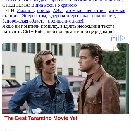
СПЕЦТЕМА:
Війна Росії з Україною
ТЕГИ:
Украина
,
война
,
АЭС
,
атомная энергетика
,
атомная
станция
,
Энергоатом
,
ядерная энергетика
,
похищение
,
Запорожская область
,
похищения людей
Якщо ви помітили помилку, виділіть необхідний текст і
натисніть Ctrl + Enter, щоб повідомити про це редакцію.