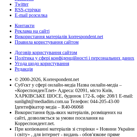
Twitter
RSS-стрічки
E-mail розсилка
Контакти
Реклама на сайті
Використання матеріалів korrespondent.net
Правила користування сайтом
Договір користування сайтом
Політика у сфері конфіденційності і персональних даних
Угода щодо користування
Редакція
© 2000-2026, Korrespondent.net
Суб'єкт у сфері онлайн-медіа Назва онлайн-медіа –
«КореспонденТ.net» Адреса: 02091, місто Київ,
ХАРКІВСЬКЕ ШОСЕ, будинок 172-Б, офіс 208/1 E-mail:
sunlight@mediadim.com.ua
Телефон: 044-205-43-00
Ідентифікатор медіа – R40-06068
Використання будь-яких матеріалів, розміщених на
сайті, дозволяється за умови посилання на
Корреспондент.net.
При копіюванні матеріалів зі сторінки « Новини України
і світу» , для інтернет - видань - обов'язкове пряме