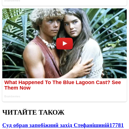
ЧИТАЙТЕ ТАКОЖ
Суд обрав запобіжний захід Стефанішиній
17781