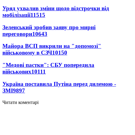
Уряд ухвалив зміни щодо відстрочки від
мобілізації
11515
Зеленський зробив заяву про мирні
переговори
10643
Майора ВСП викрили на "допомозі"
військовому в СЗЧ
10150
"Медові пастки": СБУ попередила
військових
10111
Україна поставила Путіна перед дилемою -
ЗМІ
9897
Читати коментарі