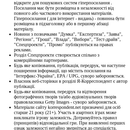
відкрите для пошукових систем гіперпосилання .
Посилання має бути розміщена в незалежності від
повного або часткового використання матеріалів.
Гіперпосилання ( для інтернет - видань) - повинна бути
розміщена в підзаголовку або в першому абзаці
матеріалу.
Новини з позначками "Думка", "Експертиза", "Заява",
"Регіони", "Гроші", "Влада", "Вибори", "Тест-драйв",
"Спецпроекти", "Промо" публікуються на правах
реклами.
Розділ Спецпроекти створюється спільно з
комерційними партнерами.
Будь яке копіювання, публікація, передрук, чи наступне
поширення інформації, що містить посилання на
"Інтерфакс-Україна", EPA / UPG, суворо забороняється.
Власник веб-сторінки в розділі Я-Корреспондент є автор
публікації.
Будь-яке копіювання, передрук та відтворення
фотографічних творів та/або аудіовізуальних творів
правовласника Getty Images - суворо забороняється.
Матеріали сайту korrespondent.net призначені для осіб
старше 21 року (21+). Участь в азартних іграх може
викликати ігрову залежність. Дотримуйтесь правил
(принципів) відповідальної гри. При виявленні перших
ознак залежності негайно зверніться до спеціаліста.