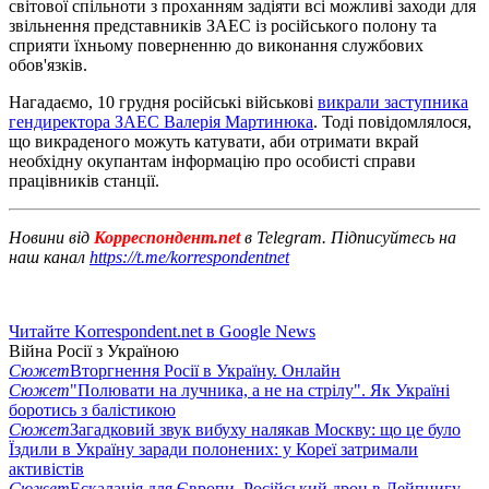
світової спільноти з проханням задіяти всі можливі заходи для
звільнення представників ЗАЕС із російського полону та
сприяти їхньому поверненню до виконання службових
обов'язків.
Нагадаємо, 10 грудня російські військові
викрали заступника
гендиректора ЗАЕС Валерія Мартинюка
. Тоді повідомлялося,
що викраденого можуть катувати, аби отримати вкрай
необхідну окупантам інформацію про особисті справи
працівників станції.
Новини від
Корреспондент.net
в Telegram. Підписуйтесь на
наш канал
https://t.me/korrespondentnet
Читайте Korrespondent.net в Google News
Війна Росії з Україною
Сюжет
Вторгнення Росії в Україну. Онлайн
Сюжет
"Полювати на лучника, а не на стрілу". Як Україні
боротись з балістикою
Сюжет
Загадковий звук вибуху налякав Москву: що це було
Їздили в Україну заради полонених: у Кореї затримали
активістів
Сюжет
Ескалація для Європи. Російський дрон в Лейпцигу