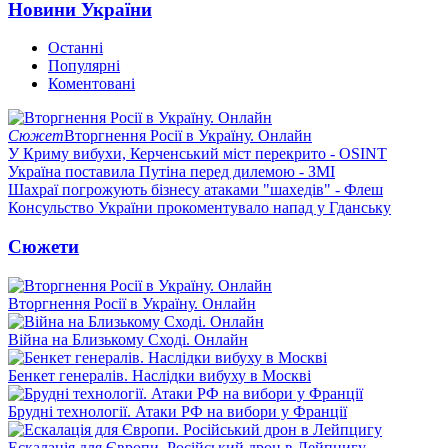
Новини України
Останні
Популярні
Коментовані
Сюжет
Вторгнення Росії в Україну. Онлайн
У Криму вибухи, Керченський міст перекрито - OSINT
Україна поставила Путіна перед дилемою - ЗМІ
Шахраї погрожують бізнесу атаками "шахедів" - Флеш
Консульство України прокоментувало напад у Гданську
Сюжети
Вторгнення Росії в Україну. Онлайн
Війна на Близькому Сході. Онлайн
Бенкет генералів. Наслідки вибуху в Москві
Брудні технології. Атаки РФ на вибори у Франції
Ескалація для Європи. Російський дрон в Лейпцигу