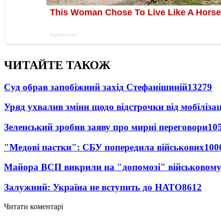
ЧИТАЙТЕ ТАКОЖ
Суд обрав запобіжний захід Стефанішиній
13279
Уряд ухвалив зміни щодо відстрочки від мобілізац
Зеленський зробив заяву про мирні переговори
10
"Медові пастки": СБУ попередила військових
100
Майора ВСП викрили на "допомозі" військовому
Залужний: Україна не вступить до НАТО
8612
Читати коментарі