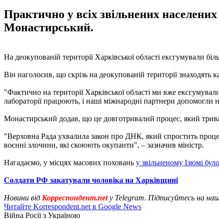
Практично у всіх звільнених населених 
Монастирський.
На деокупованій території Харківської області ексгумували біл
Він наголосив, що скрізь на деокупованій території знаходять к
"Фактично на території Харківської області ми вже ексгумували
лабораторії працюють, і наші міжнародні партнери допомогли н
Монастирський додав, що це довготривалий процес, який триває 
"Верховна Рада ухвалила закон про ДНК, який спростить процед
воєнні злочини, які скоюють окупанти", – зазначив міністр.
Нагадаємо, у місцях масових поховань
у звільненому Ізюмі було
Солдати РФ закатували чоловіка на Харківщині
Новини від
Корреспондент.net
у Telegram. Підписуйтесь на на
Читайте Korrespondent.net в Google News
Війна Росії з Україною