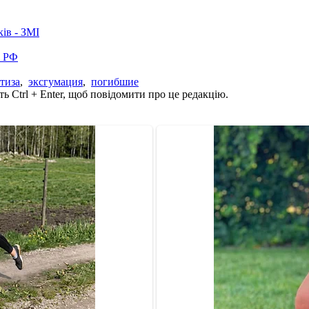
ків - ЗМІ
в РФ
тиза
,
эксгумация
,
погибшие
ь Ctrl + Enter, щоб повідомити про це редакцію.