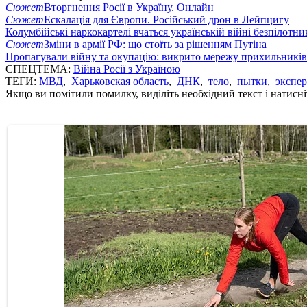
Сюжет
Вторгнення Росії в Україну. Онлайн
Сюжет
Ескалація для Європи. Російський дрон в Лейпцигу
Колумбійські наркокартелі вчаться українській війні безпілотни
Сюжет
Зміни в армії РФ: що стоїть за рішенням Путіна
Пропагували війну та окупацію: викрито мережу прихильникі
СПЕЦТЕМА:
Війна Росії з Україною
ТЕГИ:
МВД
,
Харьковская область
,
ДНК
,
тело
,
пытки
,
экспер
Якщо ви помітили помилку, виділіть необхідний текст і натисніт