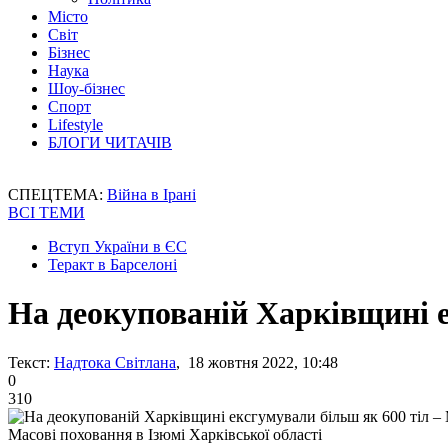
Місто
Світ
Бізнес
Наука
Шоу-бізнес
Спорт
Lifestyle
БЛОГИ ЧИТАЧІВ
СПЕЦТЕМА:
Війна в Ірані
ВСІ ТЕМИ
Вступ України в ЄС
Теракт в Барселоні
На деокупованій Харківщині 
Текст:
Надтока Світлана
, 18 жовтня 2022, 10:48
0
310
Масові поховання в Ізюмі Харківської області