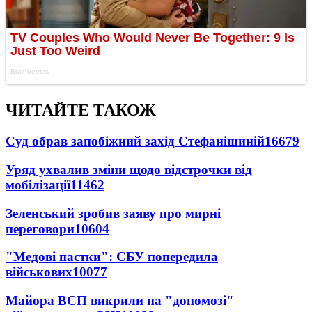
ЧИТАЙТЕ ТАКОЖ
Суд обрав запобіжний захід Стефанішиній
16679
Уряд ухвалив зміни щодо відстрочки від
мобілізації
11462
Зеленський зробив заяву про мирні
переговори
10604
"Медові пастки": СБУ попередила
військових
10077
Майора ВСП викрили на "допомозі"