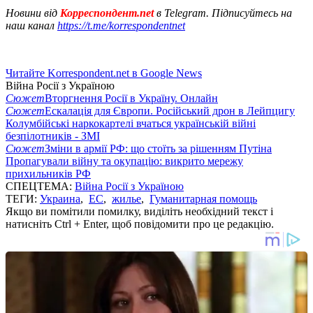
Новини від
Корреспондент.net
в Telegram. Підписуйтесь на
наш канал
https://t.me/korrespondentnet
Читайте Korrespondent.net в Google News
Війна Росії з Україною
Сюжет
Вторгнення Росії в Україну. Онлайн
Сюжет
Ескалація для Європи. Російський дрон в Лейпцигу
Колумбійські наркокартелі вчаться українській війні
безпілотників - ЗМІ
Сюжет
Зміни в армії РФ: що стоїть за рішенням Путіна
Пропагували війну та окупацію: викрито мережу
прихильників РФ
СПЕЦТЕМА:
Війна Росії з Україною
ТЕГИ:
Украина
,
ЕС
,
жилье
,
Гуманитарная помощь
Якщо ви помітили помилку, виділіть необхідний текст і
натисніть Ctrl + Enter, щоб повідомити про це редакцію.