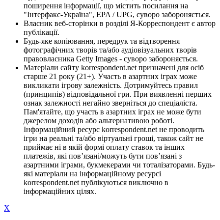
поширення інформації, що містить посилання на
"Інтерфакс-Україна", EPA / UPG, суворо забороняється.
Власник веб-сторінки в розділі Я-Корреспондент є автор
публікації.
Будь-яке копіювання, передрук та відтворення
фотографічних творів та/або аудіовізуальних творів
правовласника Getty Images - суворо забороняється.
Матеріали сайту korrespondent.net призначені для осіб
старше 21 року (21+). Участь в азартних іграх може
викликати ігрову залежність. Дотримуйтесь правил
(принципів) відповідальної гри. При виявленні перших
ознак залежності негайно зверніться до спеціаліста.
Пам'ятайте, що участь в азартних іграх не може бути
джерелом доходів або альтернативою роботі.
Інформаційний ресурс korrespondent.net не проводить
ігри на реальні та/або віртуальні гроші, також сайт не
приймає ні в якій формі оплату ставок та інших
платежів, які пов’язані/можуть бути пов’язані з
азартними іграми, букмекерами чи тоталізаторами. Будь-
які матеріали на інформаційному ресурсі
korrespondent.net публікуються виключно в
інформаційних цілях.
X