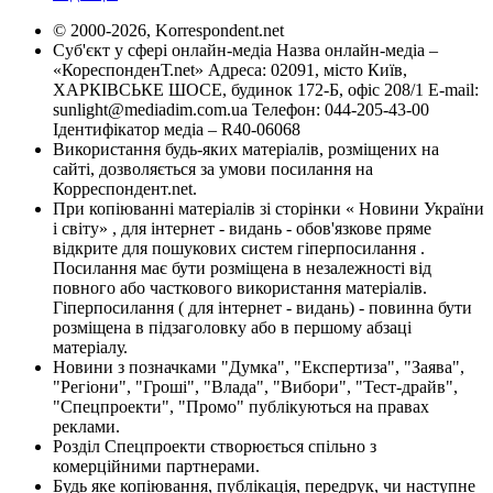
© 2000-2026, Korrespondent.net
Суб'єкт у сфері онлайн-медіа Назва онлайн-медіа –
«КореспонденТ.net» Адреса: 02091, місто Київ,
ХАРКІВСЬКЕ ШОСЕ, будинок 172-Б, офіс 208/1 E-mail:
sunlight@mediadim.com.ua
Телефон: 044-205-43-00
Ідентифікатор медіа – R40-06068
Використання будь-яких матеріалів, розміщених на
сайті, дозволяється за умови посилання на
Корреспондент.net.
При копіюванні матеріалів зі сторінки « Новини України
і світу» , для інтернет - видань - обов'язкове пряме
відкрите для пошукових систем гіперпосилання .
Посилання має бути розміщена в незалежності від
повного або часткового використання матеріалів.
Гіперпосилання ( для інтернет - видань) - повинна бути
розміщена в підзаголовку або в першому абзаці
матеріалу.
Новини з позначками "Думка", "Експертиза", "Заява",
"Регіони", "Гроші", "Влада", "Вибори", "Тест-драйв",
"Спецпроекти", "Промо" публікуються на правах
реклами.
Розділ Спецпроекти створюється спільно з
комерційними партнерами.
Будь яке копіювання, публікація, передрук, чи наступне