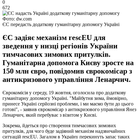
0
672
Фото: dw.com
ЄС передасть додаткову гуманітарну допомогу Україні
ЄС задіяє механізм rescEU для
зведення у низці регіонів України
тимчасових зимових притулків.
Гуманітарна допомога Києву зросте на
150 млн євро, повідомив єврокомісар з
антикризового управління Ленарчич.
Єврокомісія у середу, 19 жовтня, оголосила про додаткову
гуманітарну допомогу Україні. "Майбутня зима, ймовірно,
принесе Україні серйозні проблеми, і ми маємо бути до цього
готові", - заявив єврокомісар з антикризового управління Янез
Ленарчич, який перебуває з візитом у Києві.
Зокрема, йдеться про створення тимчасових зимових
притулків, для чого буде задіяний механізм надзвичайних
ситуацій rescEU. Загалом в Україну перекинуть запас таких