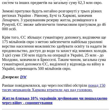
систем та інших предметів на загальну суму 62,3 млн євро.
Зимові притулки будуть негайно розгорнуті у трьох різних
регіонах України - Рівному, Бучі та Харкові, зазначив
Ленарчич. З урахуванням резерву житла, розміщеного в
Румунії, ЄС зможе забезпечити тимчасовим притулком до 46
000 осіб.
Крім того, ЄС збільшує гуманітарну допомогу, виділяючи ще
175 мільйонів євро з метою забезпечити найбільш уразливі
верстви населення можливістю здобувати освіту та надати їм
продовольство, доступ до води та захист від зимових холодів.
З цієї суми 150 млн підуть на операції в Україні, 25 млн - до
Молдови, зазначили в Брюсселі. Таким чином, загальна сума
гуманітарної допомоги ЄС, виділеної у відповідь на війну в
Україні, перевищить 500 мільйонів євро.
Джерело:
DW
Раніше повідомлялося, що через постійні обстріли
понад 150
тисяч мешканців Харкова втратили дах над головою.
Житло близько 10% українців зруйновано чи пошкоджено
через війну - соцопитування