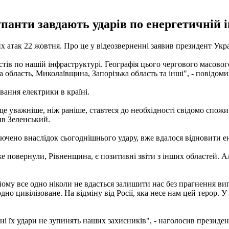
упанти завдають ударів по енергетичній 
ких атак 22 жовтня. Про це у відеозверненні заявив президент У
истів по нашій інфраструктурі. Географія цього чергового масо
 область, Миколаївщина, Запорізька область та інші", - повідоми
ання електрики в країні.
 ще уважніше, ніж раніше, ставтеся до необхідності свідомо спож
ив Зеленський.
ключено внаслідок сьогоднішнього удару, вже вдалося відновити 
 повернули, Рівненщина, є позитивні звіти з інших областей. Ал
йому все одно ніколи не вдасться залишити нас без прагнення випр
одно цивілізоване. На відміну від Росії, яка несе нам цей терор. У
ібні їх удари не зупинять наших захисників", - наголосив президен