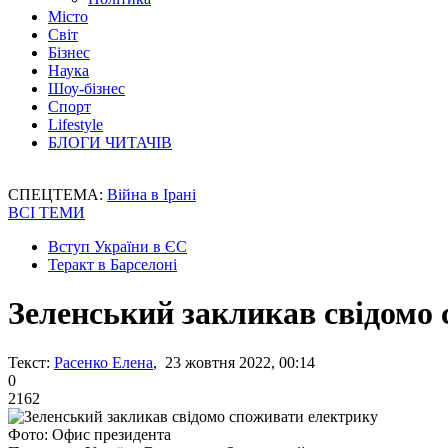
Місто
Світ
Бізнес
Наука
Шоу-бізнес
Спорт
Lifestyle
БЛОГИ ЧИТАЧІВ
СПЕЦТЕМА:
Війна в Ірані
ВСІ ТЕМИ
Вступ України в ЄС
Теракт в Барселоні
Зеленський закликав свідомо
Текст:
Расенко Елена
, 23 жовтня 2022, 00:14
0
2162
Фото: Офис президента