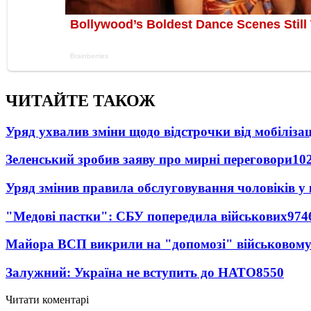
ЧИТАЙТЕ ТАКОЖ
Уряд ухвалив зміни щодо відстрочки від мобілізац
Зеленський зробив заяву про мирні переговори
10
Уряд змінив правила обслуговування чоловіків у
"Медові пастки": СБУ попередила військових
974
Майора ВСП викрили на "допомозі" військовому
Залужний: Україна не вступить до НАТО
8550
Читати коментарі