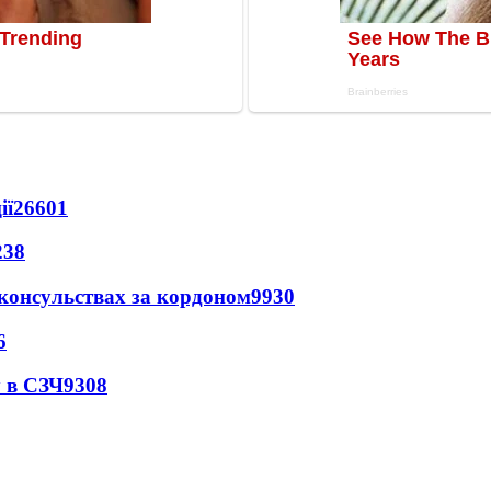
ії
26601
238
 консульствах за кордоном
9930
6
 в СЗЧ
9308