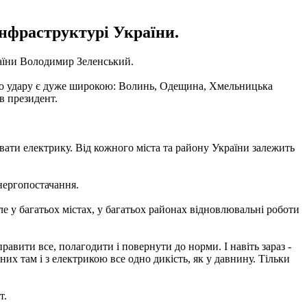
інфраструктурі України.
країни Володимир Зеленський.
вого удару є дуже широкою: Волинь, Одещина, Хмельницька
в президент.
ивати електрику. Від кожного міста та району України залежить
енергопостачання.
е у багатьох містах, у багатьох районах відновлювальні роботи
авити все, полагодити і повернути до норми. І навіть зараз -
 них там і з електрикою все одно дикість, як у давнину. Тільки
т.