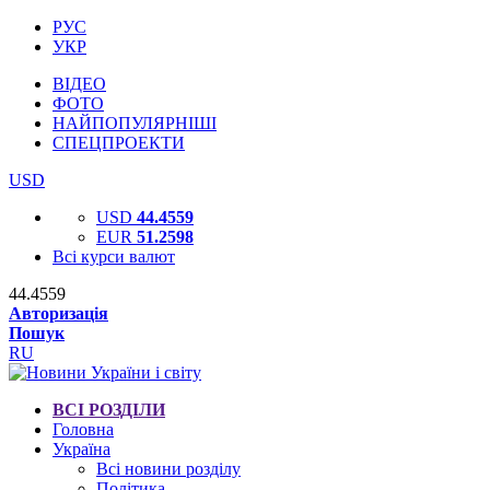
РУС
УКР
ВІДЕО
ФОТО
НАЙПОПУЛЯРНІШІ
СПЕЦПРОЕКТИ
USD
USD
44.4559
EUR
51.2598
Всі курси валют
44.4559
Авторизація
Пошук
RU
ВСІ РОЗДІЛИ
Головна
Україна
Всі новини розділу
Політика