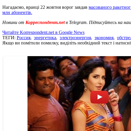
Нагадаємо, вранці 22 жовтня ворог завдав
масованого ракетног
млн абонентів.
Новини от
Корреспондент.net
в Telegram. Підписуйтесь на на
Читайте Korrespondent.net в Google News
ТЕГИ:
Россия
,
энергетика
,
электроэнергия
,
экономия
,
обстре
Якщо ви помітили помилку, виділіть необхідний текст і натисніт