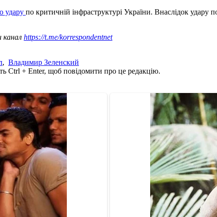
о удару
по критичній інфраструктурі України. Внаслідок удару п
ш канал
https://t.me/korrespondentnet
л
,
Владимир Зеленский
ь Ctrl + Enter, щоб повідомити про це редакцію.