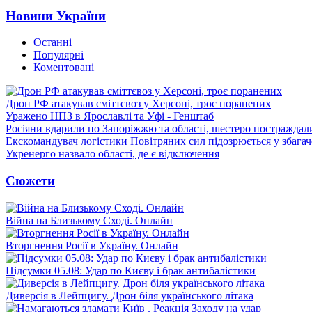
Новини України
Останні
Популярні
Коментовані
Дрон РФ атакував сміттєвоз у Херсоні, троє поранених
Уражено НПЗ в Ярославлі та Уфі - Генштаб
Росіяни вдарили по Запоріжжю та області, шестеро постраждал
Екскомандувач логістики Повітряних сил підозрюється у збагач
Укренерго назвало області, де є відключення
Сюжети
Війна на Близькому Сході. Онлайн
Вторгнення Росії в Україну. Онлайн
Підсумки 05.08: Удар по Києву і брак антибалістики
Диверсія в Лейпцигу. Дрон біля українського літака