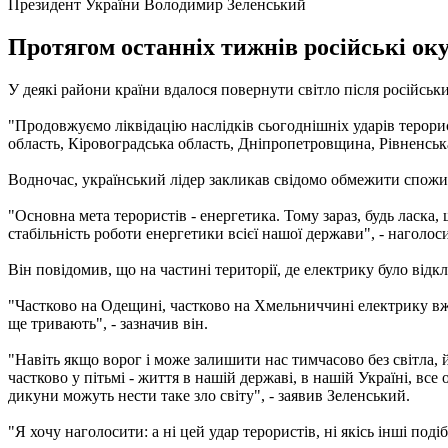
Президент України Володимир Зеленський
Протягом останніх тижнів російські ок
У деякі райони країни вдалося повернути світло після російсь
"Продовжуємо ліквідацію наслідків сьогоднішніх ударів терор
область, Кіровоградська область, Дніпропетровщина, Рівненська
Водночас, український лідер закликав свідомо обмежити спожив
"Основна мета терористів - енергетика. Тому зараз, будь ласка,
стабільність роботи енергетики всієї нашої держави", - наголос
Він повідомив, що на частині території, де електрику було від
"Частково на Одещині, частково на Хмельниччині електрику вже
ще тривають", - зазначив він.
"Навіть якщо ворог і може залишити нас тимчасово без світла, 
частково у пітьмі - життя в нашій державі, в нашій Україні, все 
дикуни можуть нести таке зло світу", - заявив Зеленський.
"Я хочу наголосити: а ні цей удар терористів, ні якісь інші под