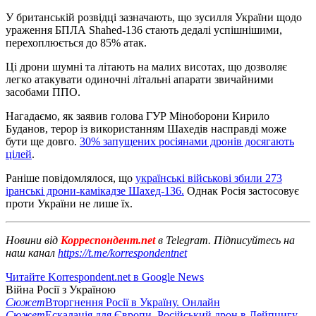
У британській розвідці зазначають, що зусилля України щодо
ураження БПЛА Shahed-136 стають дедалі успішнішими,
перехоплюється до 85% атак.
Ці дрони шумні та літають на малих висотах, що дозволяє
легко атакувати одиночні літальні апарати звичайними
засобами ППО.
Нагадаємо, як заявив голова ГУР Міноборони Кирило
Буданов, терор із використанням Шахедів насправді може
бути ще довго.
30% запущених росіянами дронів досягають
цілей
.
Раніше повідомлялося, що
українські військові збили 273
іранські дрони-камікадзе Шахед-136.
Однак Росія застосовує
проти України не лише їх.
Новини від
Корреспондент.net
в Telegram. Підписуйтесь на
наш канал
https://t.me/korrespondentnet
Читайте Korrespondent.net в Google News
Війна Росії з Україною
Сюжет
Вторгнення Росії в Україну. Онлайн
Сюжет
Ескалація для Європи. Російський дрон в Лейпцигу