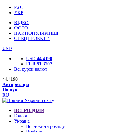
РУС
УКР
ВІДЕО
ФОТО
НАЙПОПУЛЯРНІШІ
СПЕЦПРОЕКТИ
USD
USD
44.4190
EUR
51.3207
Всі курси валют
44.4190
Авторизація
Пошук
RU
ВСІ РОЗДІЛИ
Головна
Україна
Всі новини розділу
Політика