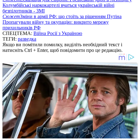
Колумбійські наркокартелі вчаться українській війні
безпілотників - ЗМІ
Сюжет
Зміни в армії РФ: що стоїть за рішенням Путіна
Пропагували війну та окупацію: викрито мережу
прихильників РФ
СПЕЦТЕМА:
Війна Росії з Україною
ТЕГИ:
разведка
Якщо ви помітили помилку, виділіть необхідний текст і
натисніть Ctrl + Enter, щоб повідомити про це редакцію.