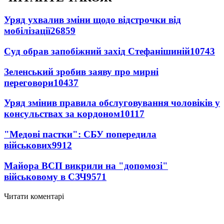
Уряд ухвалив зміни щодо відстрочки від
мобілізації
26859
Суд обрав запобіжний захід Стефанішиній
10743
Зеленський зробив заяву про мирні
переговори
10437
Уряд змінив правила обслуговування чоловіків у
консульствах за кордоном
10117
"Медові пастки": СБУ попередила
військових
9912
Майора ВСП викрили на "допомозі"
військовому в СЗЧ
9571
Читати коментарі