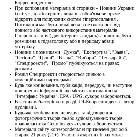
Корреспондент.net.
При копіюванні матеріалів зі сторінки « Новини України
і світу» , для інтернет - видань - обов'язкове пряме
відкрите для пошукових систем гіперпосилання .
Посилання має бути розміщена в незалежності від
повного або часткового використання матеріалів.
Гіперпосилання ( для інтернет - видань) - повинна бути
розміщена в підзаголовку або в першому абзаці
матеріалу.
Новини з позначками "Думка", "Експертиза", "Заява",
"Регіони", "Гроші", "Влада", "Вибори", "Тест-драйв",
"Спецпроекти", "Промо" публікуються на правах
реклами.
Розділ Спецпроекти створюється спільно з
комерційними партнерами.
Будь яке копіювання, публікація, передрук, чи наступне
поширення інформації, що містить посилання на
"Інтерфакс-Україна", EPA / UPG, суворо забороняється.
Власник веб-сторінки в розділі Я-Корреспондент є автор
публікації.
Будь-яке копіювання, передрук та відтворення
фотографічних творів та/або аудіовізуальних творів
правовласника Getty Images - суворо забороняється.
Матеріали сайту korrespondent.net призначені для осіб
старше 21 року (21+). Участь в азартних іграх може