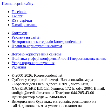
Повна версія сайту
Facebook
Twitter
RSS-стрічки
E-mail розсилка
Контакти
Реклама на сайті
Використання матеріалів korrespondent.net
Правила користування сайтом
Договір користування сайтом
Політика у сфері конфіденційності і персональних даних
Угода щодо користування
Редакція
© 2000-2026, Korrespondent.net
Суб'єкт у сфері онлайн-медіа Назва онлайн-медіа –
«КореспонденТ.net» Адреса: 02091, місто Київ,
ХАРКІВСЬКЕ ШОСЕ, будинок 172-Б, офіс 208/1 E-mail:
sunlight@mediadim.com.ua
Телефон: 044-205-43-00
Ідентифікатор медіа – R40-06068
Використання будь-яких матеріалів, розміщених на
сайті, дозволяється за умови посилання на