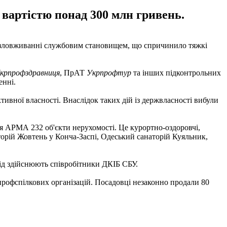
, вартістю понад 300 млн гривень.
 у зловживанні службовим становищем, що спричинило тяжкі
крпрофздравниця
, ПрАТ
Укрпрофтур
та інших підконтрольних
енні.
ивної власності. Внаслідок таких дій із держвласності вибули
я АРМА 232 об'єкти нерухомості. Це курортно-оздоровчі,
аторій Жовтень у Конча-Заспі, Одеський санаторій Куяльник,
ід здійснюють співробітники ДКІБ СБУ.
рофспілкових організацій. Посадовці незаконно продали 80