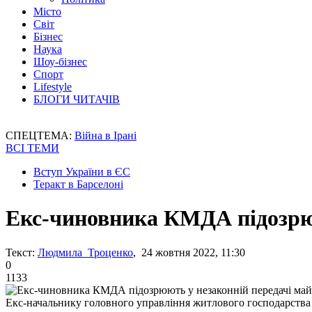
Місто
Світ
Бізнес
Наука
Шоу-бізнес
Спорт
Lifestyle
БЛОГИ ЧИТАЧІВ
СПЕЦТЕМА:
Війна в Ірані
ВСІ ТЕМИ
Вступ України в ЄС
Теракт в Барселоні
Екс-чиновника КМДА підозрюю
Текст:
Людмила Троценко
, 24 жовтня 2022, 11:30
0
1133
Екс-начальнику головного управління житлового господарства т