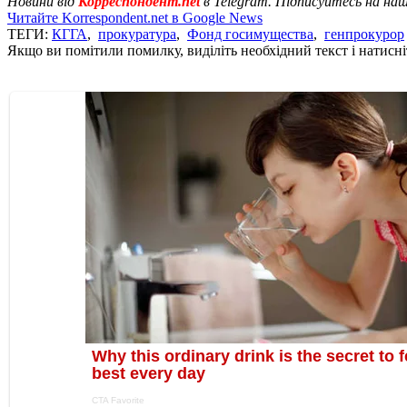
Новини від
Корреспондент.net
в Telegram. Підписуйтесь на на
Читайте Korrespondent.net в Google News
ТЕГИ:
КГГА
,
прокуратура
,
Фонд госимущества
,
генпрокурор
Якщо ви помітили помилку, виділіть необхідний текст і натисніт