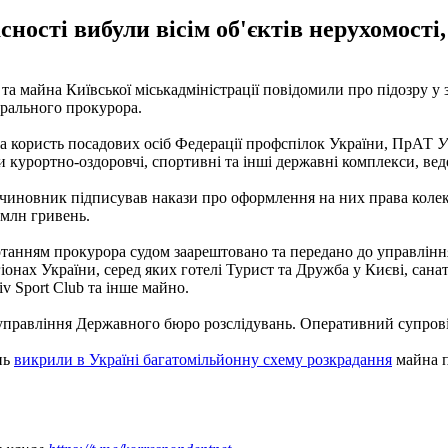
ності вибули вісім об'єктів нерухомості
та майна Київської міськадміністрації повідомили про підозру
рального прокурора.
 на користь посадових осіб Федерації профспілок України, ПрАТ
У
 курортно-оздоровчі, спортивні та інші державні комплекси, вед
чиновник підписував накази про оформлення на них права колект
 млн гривень.
отанням прокурора судом заарештовано та передано до управлінн
гіонах України, серед яких готелі Турист та Дружба у Києві, сан
v Sport Club та інше майно.
 управління Державного бюро розслідувань. Оперативний супров
нь
викрили в Україні багатомільйонну схему розкрадання
майна п