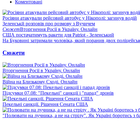
Коментовані
Росіяни атакували рейсовий автобус у Нікополі: загинув водій
Зеленськй розповів про розмову з Вучичем
Сюжет
Вторгнення Росії в Україну. Онлайн
США постачатимуть ракети для Patriot - Зеленський
На Буковині затримали чоловіка, який поранив двох поліцейсь
Сюжети
Вторгнення Росії в Україну. Онлайн
Війна на Близькому Сході. Онлайн
Підсумки 07.08: "Пекельні" санкції і "парад" дронів
Пекельні санкції. Рішення Сената США
"Полювати на лучника, а не на стрілу". Як Україні боротись з 