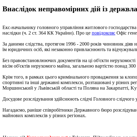
Внаслідок неправомірних дій із держвлас
Екс-начальнику головного управління житлового господарства 
наслідки (ч. 2 ст. 364 КК України). Про це
повідомляє
Офіс гене
За даними слідства, протягом 1996 - 2000 років чиновник діяв
їм юридичних осіб, які незаконно привласнюють та відчужували
Без правовстановлюючих документів на ці об'єкти нерухомості 
вісім об'єктів нерухомого майна, загальною вартістю понад 300
Крім того, в рамках цього кримінального провадження за клоп
спортивні та інші державні комплекси, розташовані у різних ре
Моршинський у Львівській області та Поляна на Закарпатті, Kyi
Досудове розслідування здійснюють слідчі Головного слідчого
Нагадаємо, раніше співробітники Державного бюро розслідува
майнових комплексів у різних регіонах.