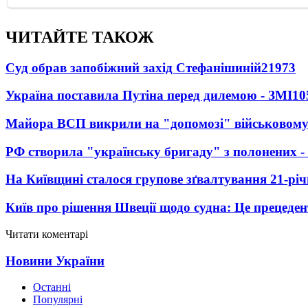
ЧИТАЙТЕ ТАКОЖ
Суд обрав запобіжний захід Стефанішиній
21973
Україна поставила Путіна перед дилемою - ЗМІ
10
Майора ВСП викрили на "допомозі" військовому
РФ створила "українську бригаду" з полонених -
На Київщині сталося групове зґвалтування 21-річ
Київ про рішення Швеції щодо судна: Це прецеден
Читати коментарі
Новини України
Останні
Популярні