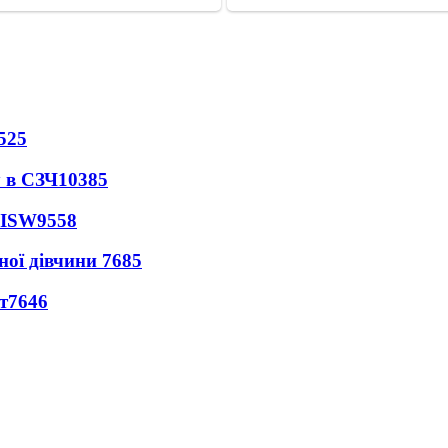
525
 в СЗЧ
10385
 ISW
9558
ної дівчини
7685
т
7646