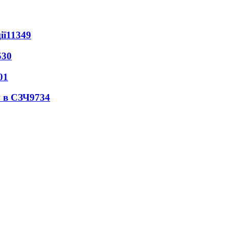
ії
11349
530
01
 в СЗЧ
9734