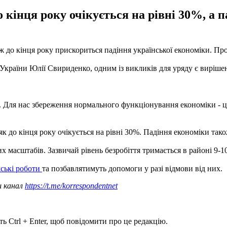
о кінця року очікується на рівні 30%, а 
ж до кінця року прискориться падіння української економіки. Пр
 України Юлії Свириденко, одним із викликів для уряду є виріше
Для нас збереження нормального функціонування економіки - це 
 як до кінця року очікується на рівні 30%. Падіння економіки так
 масштабів. Зазвичай рівень безробіття тримається в районі 9-10%
ські роботи
та позбавлятимуть допомоги у разі відмови від них.
ш канал
https://t.me/korrespondentnet
ь Ctrl + Enter, щоб повідомити про це редакцію.