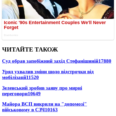
ЧИТАЙТЕ ТАКОЖ
Суд обрав запобіжний захід Стефанішиній
17880
Уряд ухвалив зміни щодо відстрочки від
мобілізації
11520
Зеленський зробив заяву про мирні
переговори
10649
Майора ВСП викрили на "допомозі"
військовому в СЗЧ
10163