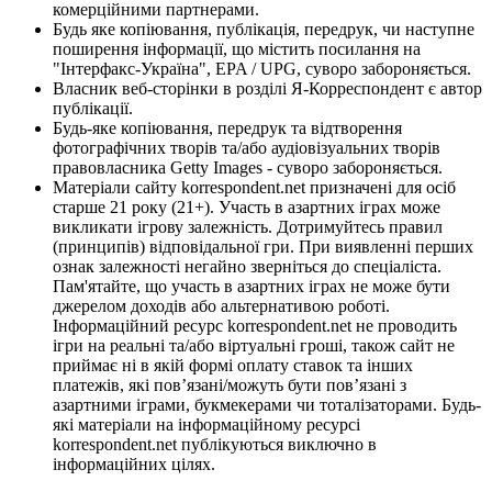
комерційними партнерами.
Будь яке копіювання, публікація, передрук, чи наступне
поширення інформації, що містить посилання на
"Інтерфакс-Україна", EPA / UPG, суворо забороняється.
Власник веб-сторінки в розділі Я-Корреспондент є автор
публікації.
Будь-яке копіювання, передрук та відтворення
фотографічних творів та/або аудіовізуальних творів
правовласника Getty Images - суворо забороняється.
Матеріали сайту korrespondent.net призначені для осіб
старше 21 року (21+). Участь в азартних іграх може
викликати ігрову залежність. Дотримуйтесь правил
(принципів) відповідальної гри. При виявленні перших
ознак залежності негайно зверніться до спеціаліста.
Пам'ятайте, що участь в азартних іграх не може бути
джерелом доходів або альтернативою роботі.
Інформаційний ресурс korrespondent.net не проводить
ігри на реальні та/або віртуальні гроші, також сайт не
приймає ні в якій формі оплату ставок та інших
платежів, які пов’язані/можуть бути пов’язані з
азартними іграми, букмекерами чи тоталізаторами. Будь-
які матеріали на інформаційному ресурсі
korrespondent.net публікуються виключно в
інформаційних цілях.