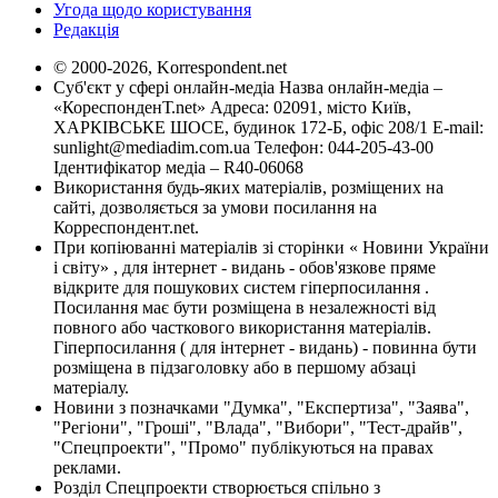
Угода щодо користування
Редакція
© 2000-2026, Korrespondent.net
Суб'єкт у сфері онлайн-медіа Назва онлайн-медіа –
«КореспонденТ.net» Адреса: 02091, місто Київ,
ХАРКІВСЬКЕ ШОСЕ, будинок 172-Б, офіс 208/1 E-mail:
sunlight@mediadim.com.ua
Телефон: 044-205-43-00
Ідентифікатор медіа – R40-06068
Використання будь-яких матеріалів, розміщених на
сайті, дозволяється за умови посилання на
Корреспондент.net.
При копіюванні матеріалів зі сторінки « Новини України
і світу» , для інтернет - видань - обов'язкове пряме
відкрите для пошукових систем гіперпосилання .
Посилання має бути розміщена в незалежності від
повного або часткового використання матеріалів.
Гіперпосилання ( для інтернет - видань) - повинна бути
розміщена в підзаголовку або в першому абзаці
матеріалу.
Новини з позначками "Думка", "Експертиза", "Заява",
"Регіони", "Гроші", "Влада", "Вибори", "Тест-драйв",
"Спецпроекти", "Промо" публікуються на правах
реклами.
Розділ Спецпроекти створюється спільно з