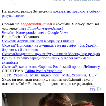
Нагадаємо, раніше Зеленський
показав, як працюють собаки-
рятувальники.
Новини від
Корреспондент.net
в Telegram. Підписуйтесь на
наш канал
https://t.me/korrespondentnet
Читайте Korrespondent.net в Google News
Війна Росії з Україною
Сюжет
Вторгнення Росії в Україну. Онлайн
Сюжет
"Полювати на лучника, а не на стрілу". Як Україні
боротись з балістикою
Сюжет
Загадковий звук вибуху налякав Москву: що це було
Їздили в Україну заради полонених: у Кореї затримали
активістів
Сюжет
Ескалація для Європи. Російський дрон в Лейпцигу
СПЕЦТЕМА:
Війна Росії з Україною
ТЕГИ:
Украина
,
МВД
,
видео
,
бой
,
МВД Украины
,
ВСУ
Якщо ви помітили помилку, виділіть необхідний текст і
натисніть Ctrl + Enter, щоб повідомити про це редакцію.