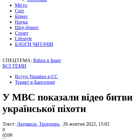
Місто
Світ
Бізнес
Наука
Шоу-бізнес
Спорт
Lifestyle
БЛОГИ ЧИТАЧІВ
СПЕЦТЕМА:
Війна в Ірані
ВСІ ТЕМИ
Вступ України в ЄС
Теракт в Барселоні
У МВС показали відео битви
української піхоти
Текст:
Людмила Троценко
, 26 жовтня 2022, 15:02
0
6599