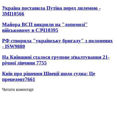
Україна поставила Путіна перед дилемою -
ЗМІ
10566
Майора ВСП викрили на "допомозі"
військовому в СЗЧ
10395
РФ створила "українську бригаду" з полонених
- ISW
9880
На Київщині сталося групове зґвалтування 21-
річної дівчини
7755
Київ про рішення Швеції щодо судна: Це
прецедент
7661
Читати коментарі