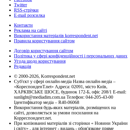
Twitter
RSS-стрічки
E-mail розсилка
Контакти
Реклама на сайті
Використання матеріалів korrespondent.net
Правила користування сайтом
Договір користування сайтом
Політика у сфері конфіденційності і персональних даних
Угода щодо користування
Редакція
© 2000-2026, Korrespondent.net
Суб'єкт у сфері онлайн-медіа Назва онлайн-медіа –
«КореспонденТ.net» Адреса: 02091, місто Київ,
ХАРКІВСЬКЕ ШОСЕ, будинок 172-Б, офіс 208/1 E-mail:
sunlight@mediadim.com.ua
Телефон: 044-205-43-00
Ідентифікатор медіа – R40-06068
Використання будь-яких матеріалів, розміщених на
сайті, дозволяється за умови посилання на
Корреспондент.net.
При копіюванні матеріалів зі сторінки « Новини України
і світу» , для інтернет - видань - обов'язкове пряме