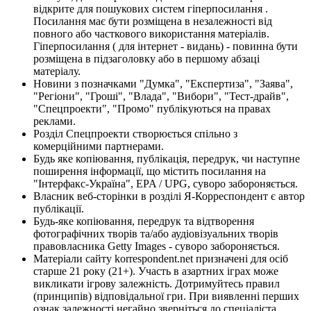
відкрите для пошукових систем гіперпосилання .
Посилання має бути розміщена в незалежності від
повного або часткового використання матеріалів.
Гіперпосилання ( для інтернет - видань) - повинна бути
розміщена в підзаголовку або в першому абзаці
матеріалу.
Новини з позначками "Думка", "Експертиза", "Заява",
"Регіони", "Гроші", "Влада", "Вибори", "Тест-драйв",
"Спецпроекти", "Промо" публікуються на правах
реклами.
Розділ Спецпроекти створюється спільно з
комерційними партнерами.
Будь яке копіювання, публікація, передрук, чи наступне
поширення інформації, що містить посилання на
"Інтерфакс-Україна", EPA / UPG, суворо забороняється.
Власник веб-сторінки в розділі Я-Корреспондент є автор
публікації.
Будь-яке копіювання, передрук та відтворення
фотографічних творів та/або аудіовізуальних творів
правовласника Getty Images - суворо забороняється.
Матеріали сайту korrespondent.net призначені для осіб
старше 21 року (21+). Участь в азартних іграх може
викликати ігрову залежність. Дотримуйтесь правил
(принципів) відповідальної гри. При виявленні перших
ознак залежності негайно зверніться до спеціаліста.