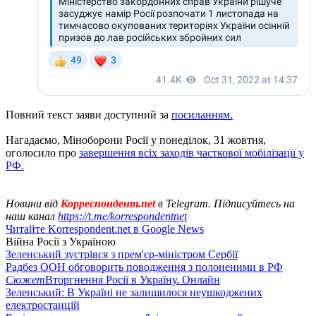
Повний текст заяви доступний за
посиланням.
Нагадаємо, Міноборони Росії у понеділок, 31 жовтня,
оголосило про
завершення всіх заходів часткової мобілізації у
РФ.
Новини від
Корреспондент.net
в Telegram. Підписуйтесь на
наш канал
https://t.me/korrespondentnet
Читайте Korrespondent.net в Google News
Війна Росії з Україною
Зеленський зустрівся з прем'єр-міністром Сербії
Радбез ООН обговорить поводження з полоненими в РФ
Сюжет
Вторгнення Росії в Україну. Онлайн
Зеленський: В Україні не залишилося неушкоджених
електростанцій