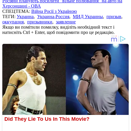
Росіяни планують посилити "вільне полювання" на авто на
Херсонщині - ОВА
СПЕЦТЕМА:
Війна Росії з Україною
ТЕГИ:
Украина
,
Украина-Россия
,
МИД Украины
,
призыв
,
оккупация
,
призывники
,
заявление
Якщо ви помітили помилку, виділіть необхідний текст і
натисніть Ctrl + Enter, щоб повідомити про це редакцію.