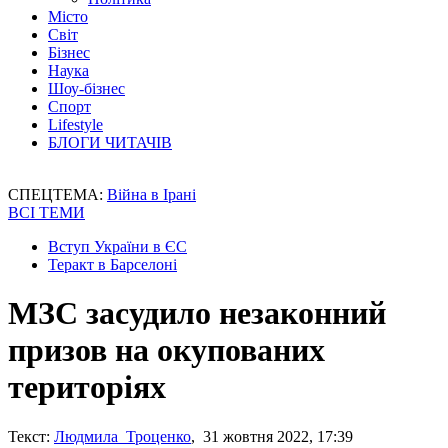
Місто
Світ
Бізнес
Наука
Шоу-бізнес
Спорт
Lifestyle
БЛОГИ ЧИТАЧІВ
СПЕЦТЕМА:
Війна в Ірані
ВСІ ТЕМИ
Вступ України в ЄС
Теракт в Барселоні
МЗС засудило незаконний
призов на окупованих
територіях
Текст:
Людмила Троценко
, 31 жовтня 2022, 17:39