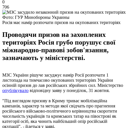
0
706
Фото: ГУР Минобороны Украины
Росія має намір розпочати призов на окупованих територіях
Проводячи призов на захоплених
територіях Росія грубо порушує свої
міжнародно-правові зобов'язання,
зазначають у міністерстві.
МЗС України рішуче засуджує намір Росії розпочати 1
листопада на тимчасово окупованих територіях України
осінній призов до лав російських збройних сил. Міністерство
опублікувало
відповідну заяву у понеділок, 31 жовтня.
"Під виглядом призову в Криму триває мобілізаційна
кампанія, характер та методи якої свідчать про прагнення
російського військово-політичного керівництва скоротити
чисельність українців та кримських татар на півострові як
категорії осіб, яка чинить найбільший опір російській
окупації", - йдеться у заяві.