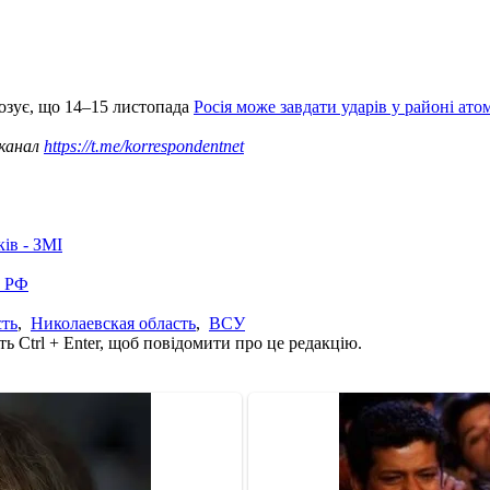
озує, що 14–15 листопада
Росія може завдати ударів у районі ато
 канал
https://t.me/korrespondentnet
ків - ЗМІ
в РФ
сть
,
Николаевская область
,
ВСУ
ь Ctrl + Enter, щоб повідомити про це редакцію.