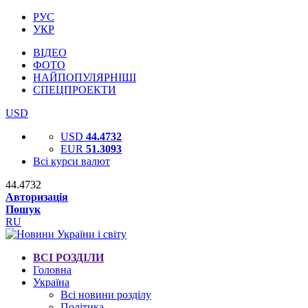
РУС
УКР
ВІДЕО
ФОТО
НАЙПОПУЛЯРНІШІ
СПЕЦПРОЕКТИ
USD
USD
44.4732
EUR
51.3093
Всі курси валют
44.4732
Авторизація
Пошук
RU
ВСІ РОЗДІЛИ
Головна
Україна
Всі новини розділу
Політика