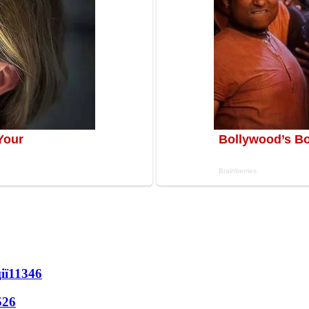
ії
11346
526