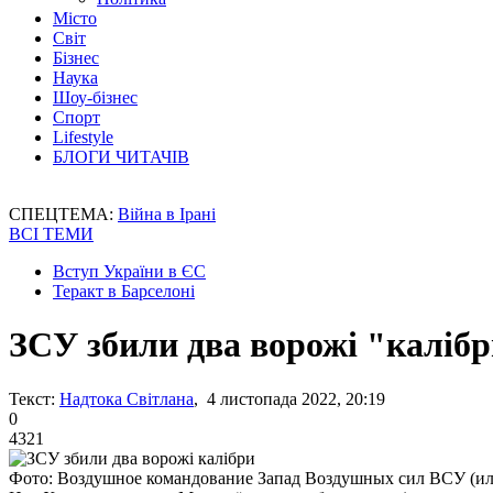
Місто
Світ
Бізнес
Наука
Шоу-бізнес
Спорт
Lifestyle
БЛОГИ ЧИТАЧІВ
СПЕЦТЕМА:
Війна в Ірані
ВСІ ТЕМИ
Вступ України в ЄС
Теракт в Барселоні
ЗСУ збили два ворожі "каліб
Текст:
Надтока Світлана
, 4 листопада 2022, 20:19
0
4321
Фото: Воздушное командование Запад Воздушных сил ВСУ (ил