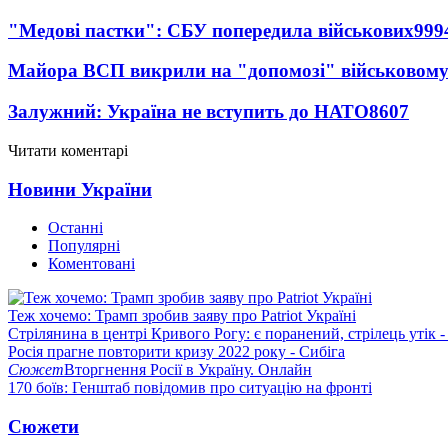
"Медові пастки": СБУ попередила військових
999
Майора ВСП викрили на "допомозі" військовому
Залужний: Україна не вступить до НАТО
8607
Читати коментарі
Новини України
Останні
Популярні
Коментовані
Теж хочемо: Трамп зробив заяву про Patriot Україні
Стрілянина в центрі Кривого Рогу: є поранений, стрілець утік -
Росія прагне повторити кризу 2022 року - Сибіга
Сюжет
Вторгнення Росії в Україну. Онлайн
170 боїв: Генштаб повідомив про ситуацію на фронті
Сюжети