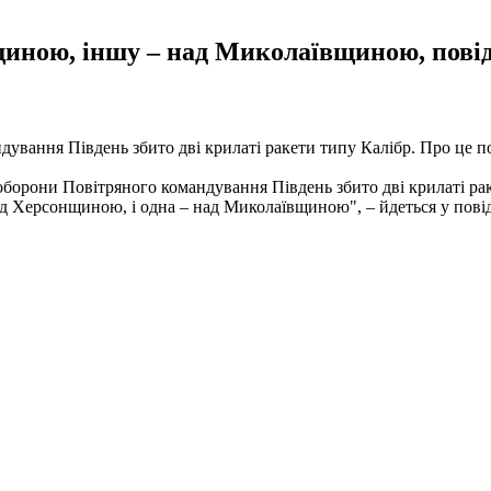
щиною, іншу – над Миколаївщиною, пові
дування Південь збито дві крилаті ракети типу Калібр. Про це 
оборони Повітряного командування Південь збито дві крилаті рак
над Херсонщиною, і одна – над Миколаївщиною", – йдеться у пові