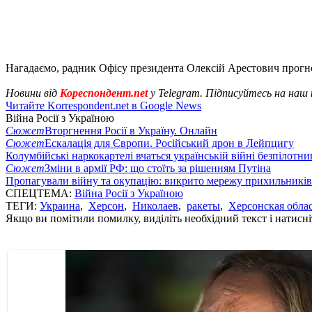
Нагадаємо, радник Офісу президента Олексій Арестович прогн
Новини від
Кореспондент.net
у Telegram. Підписуйтесь на наш
Читайте Korrespondent.net в Google News
Війна Росії з Україною
Сюжет
Вторгнення Росії в Україну. Онлайн
Сюжет
Ескалація для Європи. Російський дрон в Лейпцигу
Колумбійські наркокартелі вчаться українській війні безпілотни
Сюжет
Зміни в армії РФ: що стоїть за рішенням Путіна
Пропагували війну та окупацію: викрито мережу прихильникі
СПЕЦТЕМА:
Війна Росії з Україною
ТЕГИ:
Украина
,
Херсон
,
Николаев
,
ракеты
,
Херсонская обла
Якщо ви помітили помилку, виділіть необхідний текст і натисніт