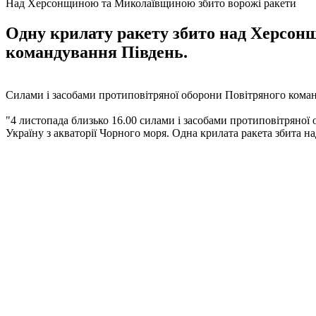
Над Херсонщиною та Миколаївщиною збито ворожі ракети
Одну крилату ракету збито над Херсон
командування Південь.
Силами і засобами протиповітряної оборони Повітряного коман
"4 листопада близько 16.00 силами і засобами протиповітряної 
Україну з акваторії Чорного моря. Одна крилата ракета збита 