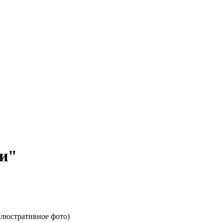
ри"
люстративное фото)