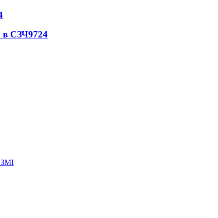
4
 в СЗЧ
9724
 ЗМІ