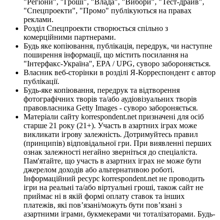
"Регіони", "Гроші", "Влада", "Вибори", "Тест-драйв",
"Спецпроекти", "Промо" публікуються на правах
реклами.
Розділ Спецпроекти створюється спільно з
комерційними партнерами.
Будь яке копіювання, публікація, передрук, чи наступне
поширення інформації, що містить посилання на
"Інтерфакс-Україна", EPA / UPG, суворо забороняється.
Власник веб-сторінки в розділі Я-Корреспондент є автор
публікації.
Будь-яке копіювання, передрук та відтворення
фотографічних творів та/або аудіовізуальних творів
правовласника Getty Images - суворо забороняється.
Матеріали сайту korrespondent.net призначені для осіб
старше 21 року (21+). Участь в азартних іграх може
викликати ігрову залежність. Дотримуйтесь правил
(принципів) відповідальної гри. При виявленні перших
ознак залежності негайно зверніться до спеціаліста.
Пам'ятайте, що участь в азартних іграх не може бути
джерелом доходів або альтернативою роботі.
Інформаційний ресурс korrespondent.net не проводить
ігри на реальні та/або віртуальні гроші, також сайт не
приймає ні в якій формі оплату ставок та інших
платежів, які пов’язані/можуть бути пов’язані з
азартними іграми, букмекерами чи тоталізаторами. Будь-