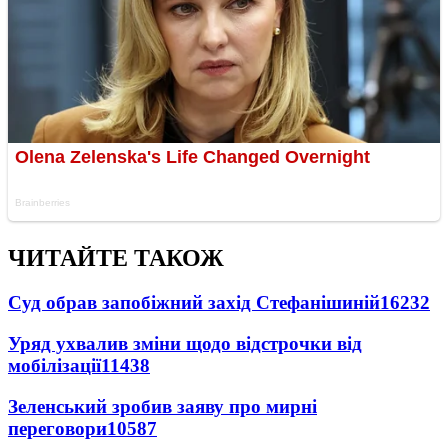
ЧИТАЙТЕ ТАКОЖ
Суд обрав запобіжний захід Стефанішиній
16232
Уряд ухвалив зміни щодо відстрочки від
мобілізації
11438
Зеленський зробив заяву про мирні
переговори
10587