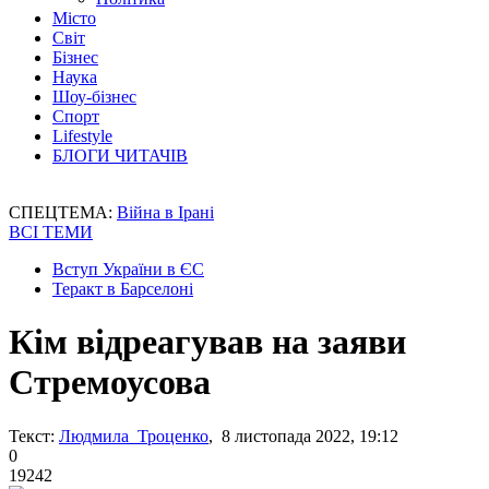
Місто
Світ
Бізнес
Наука
Шоу-бізнес
Спорт
Lifestyle
БЛОГИ ЧИТАЧІВ
СПЕЦТЕМА:
Війна в Ірані
ВСІ ТЕМИ
Вступ України в ЄС
Теракт в Барселоні
Кім відреагував на заяви
Стремоусова
Текст:
Людмила Троценко
, 8 листопада 2022, 19:12
0
19242