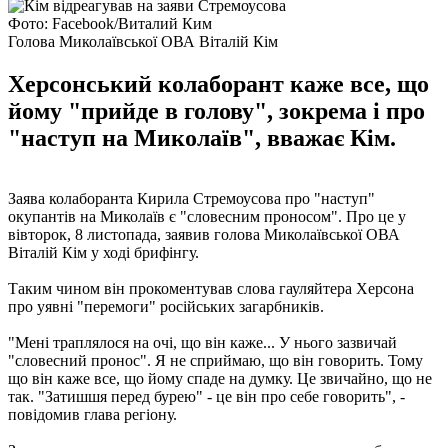
Фото: Facebook/Виталий Ким
Голова Миколаївської ОВА Віталій Кім
Херсонський колаборант каже все, що
йому "прийде в голову", зокрема і про
"наступ на Миколаїв", вважає Кім.
Заява колаборанта Кирила Стремоусова про "наступ"
окупантів на Миколаїв є "словесним проносом". Про це у
вівторок, 8 листопада, заявив голова Миколаївської ОВА
Віталій Кім у ході брифінгу.
Таким чином він прокоментував слова гауляйтера Херсона
про уявні "перемоги" російських загарбників.
"Мені траплялося на очі, що він каже... У нього зазвичай
"словесний пронос". Я не сприймаю, що він говорить. Тому
що він каже все, що йому спаде на думку. Це звичайно, що не
так. "Затишшя перед бурею" - це він про себе говорить", -
повідомив глава регіону.