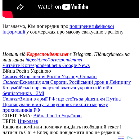
Нагадаємо, Кім попередив про
поширення фейкової
інформації
у соцмережах про масову евакуацію з регіону
Новини від
Корреспондент.net
в Telegram. Підписуйтесь на
наш канал
https://t.me/korrespondentnet
Читайте Korrespondent.net в Google News
Війна Росії з Україною
Сюжет
Вторгнення Росії в Україну. Онлайн
Сюжет
Ескалація для Європи. Російський дрон в Лейпцигу
Колумбійські наркокартелі вчаться українській війні
безпілотників - ЗМІ
Сюжет
Зміни в армії РФ: що стоїть за рішенням Путіна
Пропагували війну та окупацію: викрито мережу
прихильників РФ
СПЕЦТЕМА:
Війна Росії з Україною
ТЕГИ:
Николаев
Якщо ви помітили помилку, виділіть необхідний текст і
натисніть Ctrl + Enter, щоб повідомити про це редакцію.