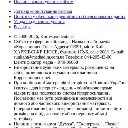
Правила користування сайтом
Договір користування сайтом
Політика у сфері конфіденційності і персональних даних
Угода щодо користування
Редакція
© 2000-2026, Korrespondent.net
Суб'єкт у сфері онлайн-медіа Назва онлайн-медіа –
«КореспонденТ.net» Адреса: 02091, місто Київ,
ХАРКІВСЬКЕ ШОСЕ, будинок 172-Б, офіс 208/1 E-mail:
sunlight@mediadim.com.ua
Телефон: 044-205-43-00
Ідентифікатор медіа – R40-06068
Використання будь-яких матеріалів, розміщених на
сайті, дозволяється за умови посилання на
Корреспондент.net.
При копіюванні матеріалів зі сторінки « Новини України
і світу» , для інтернет - видань - обов'язкове пряме
відкрите для пошукових систем гіперпосилання .
Посилання має бути розміщена в незалежності від
повного або часткового використання матеріалів.
Гіперпосилання ( для інтернет - видань) - повинна бути
розміщена в підзаголовку або в першому абзаці
матеріалу.
Новини з позначками "Думка", "Експертиза", "Заява",