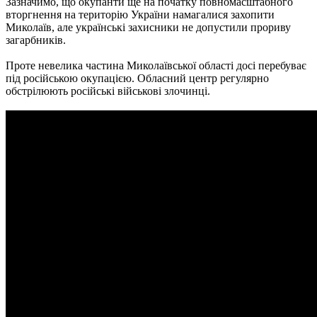
Зазначимо, що окупанти ще на початку повномасштабного
вторгнення на територію України намагалися захопити
Миколаїв, але українські захисники не допустили прориву
загарбників.
Проте невелика частина Миколаївської області досі перебуває
під російською окупацією. Обласний центр регулярно
обстрілюють російські військові злочинці.