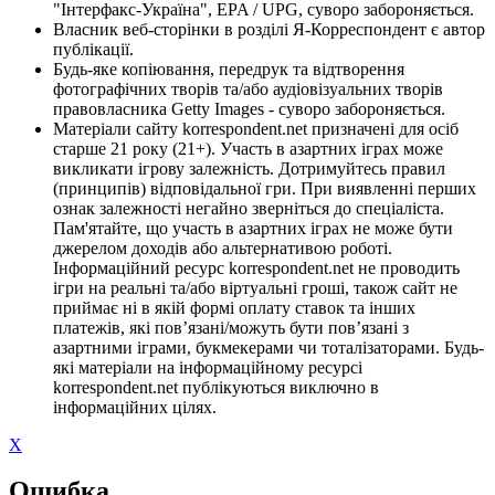
"Інтерфакс-Україна", EPA / UPG, суворо забороняється.
Власник веб-сторінки в розділі Я-Корреспондент є автор
публікації.
Будь-яке копіювання, передрук та відтворення
фотографічних творів та/або аудіовізуальних творів
правовласника Getty Images - суворо забороняється.
Матеріали сайту korrespondent.net призначені для осіб
старше 21 року (21+). Участь в азартних іграх може
викликати ігрову залежність. Дотримуйтесь правил
(принципів) відповідальної гри. При виявленні перших
ознак залежності негайно зверніться до спеціаліста.
Пам'ятайте, що участь в азартних іграх не може бути
джерелом доходів або альтернативою роботі.
Інформаційний ресурс korrespondent.net не проводить
ігри на реальні та/або віртуальні гроші, також сайт не
приймає ні в якій формі оплату ставок та інших
платежів, які пов’язані/можуть бути пов’язані з
азартними іграми, букмекерами чи тоталізаторами. Будь-
які матеріали на інформаційному ресурсі
korrespondent.net публікуються виключно в
інформаційних цілях.
X
Ошибка