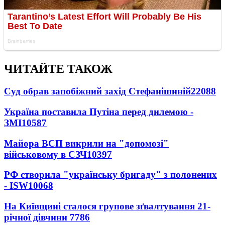
ЧИТАЙТЕ ТАКОЖ
Суд обрав запобіжний захід Стефанішиній
22088
Україна поставила Путіна перед дилемою -
ЗМІ
10587
Майора ВСП викрили на "допомозі"
військовому в СЗЧ
10397
РФ створила "українську бригаду" з полонених
- ISW
10068
На Київщині сталося групове зґвалтування 21-
річної дівчини
7786