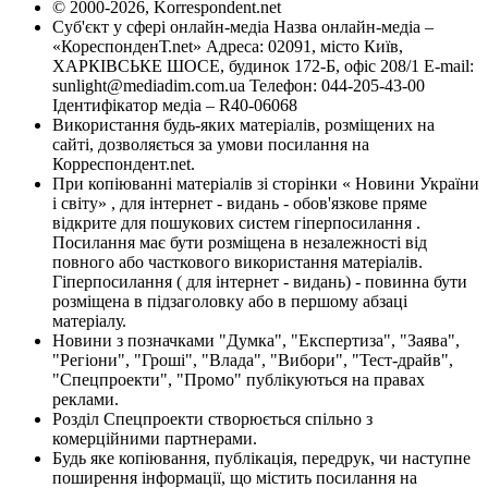
© 2000-2026, Korrespondent.net
Суб'єкт у сфері онлайн-медіа Назва онлайн-медіа –
«КореспонденТ.net» Адреса: 02091, місто Київ,
ХАРКІВСЬКЕ ШОСЕ, будинок 172-Б, офіс 208/1 E-mail:
sunlight@mediadim.com.ua
Телефон: 044-205-43-00
Ідентифікатор медіа – R40-06068
Використання будь-яких матеріалів, розміщених на
сайті, дозволяється за умови посилання на
Корреспондент.net.
При копіюванні матеріалів зі сторінки « Новини України
і світу» , для інтернет - видань - обов'язкове пряме
відкрите для пошукових систем гіперпосилання .
Посилання має бути розміщена в незалежності від
повного або часткового використання матеріалів.
Гіперпосилання ( для інтернет - видань) - повинна бути
розміщена в підзаголовку або в першому абзаці
матеріалу.
Новини з позначками "Думка", "Експертиза", "Заява",
"Регіони", "Гроші", "Влада", "Вибори", "Тест-драйв",
"Спецпроекти", "Промо" публікуються на правах
реклами.
Розділ Спецпроекти створюється спільно з
комерційними партнерами.
Будь яке копіювання, публікація, передрук, чи наступне
поширення інформації, що містить посилання на