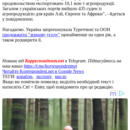
продовольством експортовано 10,1 млн т агропродукції.
Загалом з українських портів вийшло 435 суден із
агропродукцією для країн Азії, Європи та Африки", - йдеться
у повідомленні.
Нагадаємо. Україна запропонувала Туреччині та ООН
продовжити "зернову угоду"
щонайменше на один рік, а
також розширити її.
Новини від
Корреспондент.net
в Telegram. Підписуйтесь на
наш канал
https://t.me/korrespondentnet
Читайте Korrespondent.net в Google News
ТЕГИ:
корабли
,
экспорт
,
масло
Якщо ви помітили помилку, виділіть необхідний текст і
натисніть Ctrl + Enter, щоб повідомити про це редакцію.