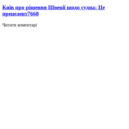
Київ про рішення Швеції щодо судна: Це
прецедент
7668
Читати коментарі